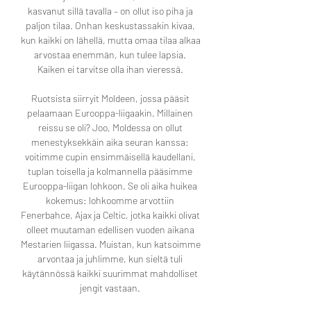
kasvanut sillä tavalla – on ollut iso piha ja 
paljon tilaa. Onhan keskustassakin kivaa, 
kun kaikki on lähellä, mutta omaa tilaa alkaa 
arvostaa enemmän, kun tulee lapsia. 
Kaiken ei tarvitse olla ihan vieressä. 

Ruotsista siirryit Moldeen, jossa pääsit 
pelaamaan Eurooppa-liigaakin. Millainen 
reissu se oli? Joo, Moldessa on ollut 
menestyksekkäin aika seuran kanssa: 
voitimme cupin ensimmäisellä kaudellani, 
tuplan toisella ja kolmannella pääsimme 
Eurooppa-liigan lohkoon. Se oli aika huikea 
kokemus: lohkoomme arvottiin 
Fenerbahce, Ajax ja Celtic, jotka kaikki olivat 
olleet muutaman edellisen vuoden aikana 
Mestarien liigassa. Muistan, kun katsoimme 
arvontaa ja juhlimme, kun sieltä tuli 
käytännössä kaikki suurimmat mahdolliset 
jengit vastaan. 
