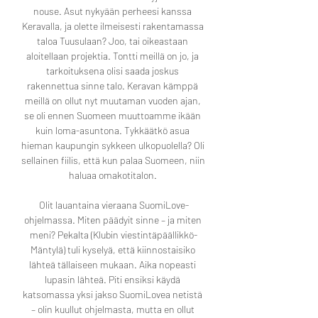
nouse. Asut nykyään perheesi kanssa 
Keravalla, ja olette ilmeisesti rakentamassa 
taloa Tuusulaan? Joo, tai oikeastaan 
aloitellaan projektia. Tontti meillä on jo, ja 
tarkoituksena olisi saada joskus 
rakennettua sinne talo. Keravan kämppä 
meillä on ollut nyt muutaman vuoden ajan, 
se oli ennen Suomeen muuttoamme ikään 
kuin loma-asuntona. Tykkäätkö asua 
hieman kaupungin sykkeen ulkopuolella? Oli 
sellainen fiilis, että kun palaa Suomeen, niin 
haluaa omakotitalon. 

Olit lauantaina vieraana SuomiLove-
ohjelmassa. Miten päädyit sinne – ja miten 
meni? Pekalta (Klubin viestintäpäällikkö-
Mäntylä) tuli kyselyä, että kiinnostaisiko 
lähteä tällaiseen mukaan. Aika nopeasti 
lupasin lähteä. Piti ensiksi käydä 
katsomassa yksi jakso SuomiLovea netistä 
– olin kuullut ohjelmasta, mutta en ollut 