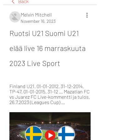
Back
Melvin Mitchell
November 16, 2023
Ruotsi U21 Suomi U21 
elää live 16 marraskuuta 
2023 Live Sport
Finland U21. 01-01-2012. 31-12-2014. 
TP-47. 01-01-2015. 31-12 ... Mazatlan FC 
vs Juarez FC Live-kommentti ja tulos, 
26.7.2023 (Leagues Cup) ...