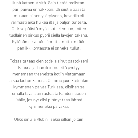
ikinä katsonut sitä. Sain tietää roolistani 
pari päivää ennakkoon. Oli siistiä päästä 
mukaan siihen yllätykseen, kaverilla oli 
varmasti aika huikea ilta ja paljon tunteita. 
Oli kiva päästä myös katselemaan, miten 
tuollainen sirkus pyörii siellä lavojen takana. 
Kyllähän se vähän jännitti, mutta mitään 
paniikkikohtausta ei onneksi tullut. 

Toisaalta taas olen todella sinut päätökseni 
kanssa ja ihan iloinen, että pystyy 
menemään treeneistä kotiin viettämään 
aikaa lasten kanssa. Olimme juuri kuitenkin 
kymmenen päivää Turkissa, olisihan se 
omalla tavallaan raskasta kahden lapsen 
isälle, jos nyt olisi pitänyt taas lähteä 
kymmeneksi päiväksi. 

Oliko sinulla Klubin lisäksi silloin joitain 
muitakin potentiaalisia vaihtoehtoja? En 
oikeastaan muista sen tarkemmin, mutta 