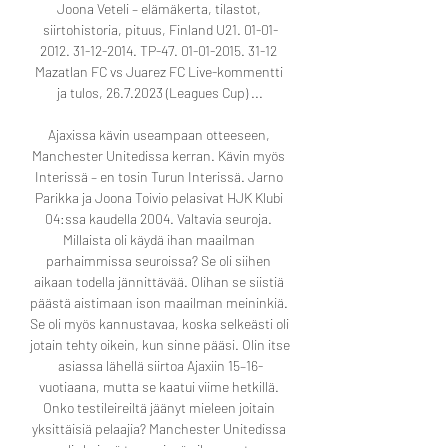
Joona Veteli – elämäkerta, tilastot, 
siirtohistoria, pituus, Finland U21. 01-01-
2012. 31-12-2014. TP-47. 01-01-2015. 31-12 
Mazatlan FC vs Juarez FC Live-kommentti 
ja tulos, 26.7.2023 (Leagues Cup) ...

Ajaxissa kävin useampaan otteeseen, 
Manchester Unitedissa kerran. Kävin myös 
Interissä – en tosin Turun Interissä. Jarno 
Parikka ja Joona Toivio pelasivat HJK Klubi 
04:ssa kaudella 2004. Valtavia seuroja. 
Millaista oli käydä ihan maailman 
parhaimmissa seuroissa? Se oli siihen 
aikaan todella jännittävää. Olihan se siistiä 
päästä aistimaan ison maailman meininkiä. 
Se oli myös kannustavaa, koska selkeästi oli 
jotain tehty oikein, kun sinne pääsi. Olin itse 
asiassa lähellä siirtoa Ajaxiin 15–16-
vuotiaana, mutta se kaatui viime hetkillä. 
Onko testileireiltä jäänyt mieleen joitain 
yksittäisiä pelaajia? Manchester Unitedissa 