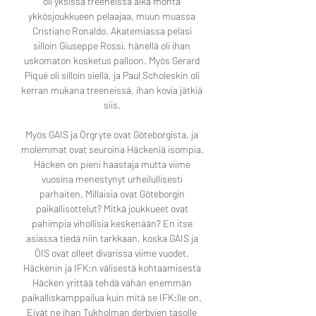
oli yksissä treeneissä aika monta 
ykkösjoukkueen pelaajaa, muun muassa 
Cristiano Ronaldo. Akatemiassa pelasi 
silloin Giuseppe Rossi, hänellä oli ihan 
uskomaton kosketus palloon. Myös Gerard 
Piqué oli silloin siellä, ja Paul Scholeskin oli 
kerran mukana treeneissä, ihan kovia jätkiä 
siis. 

Myös GAIS ja Örgryte ovat Göteborgista, ja 
molemmat ovat seuroina Häckeniä isompia. 
Häcken on pieni haastaja mutta viime 
vuosina menestynyt urheilullisesti 
parhaiten. Millaisia ovat Göteborgin 
paikallisottelut? Mitkä joukkueet ovat 
pahimpia vihollisia keskenään? En itse 
asiassa tiedä niin tarkkaan, koska GAIS ja 
ÖIS ovat olleet divarissa viime vuodet. 
Häckenin ja IFK:n välisestä kohtaamisesta 
Häcken yrittää tehdä vähän enemmän 
paikalliskamppailua kuin mitä se IFK:lle on. 
Eivät ne ihan Tukholman derbyjen tasolle 