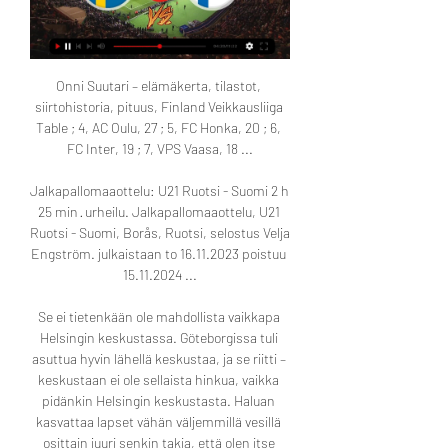
Onni Suutari – elämäkerta, tilastot, 
siirtohistoria, pituus, Finland Veikkausliiga 
Table ; 4, AC Oulu, 27 ; 5, FC Honka, 20 ; 6, 
FC Inter, 19 ; 7, VPS Vaasa, 18 ...

Jalkapallomaaottelu: U21 Ruotsi - Suomi 2 h 
25 min · urheilu. Jalkapallomaaottelu, U21 
Ruotsi - Suomi, Borås, Ruotsi, selostus Velja 
Engström. julkaistaan to 16.11.2023 poistuu 
15.11.2024 ...

Se ei tietenkään ole mahdollista vaikkapa 
Helsingin keskustassa. Göteborgissa tuli 
asuttua hyvin lähellä keskustaa, ja se riitti – 
keskustaan ei ole sellaista hinkua, vaikka 
pidänkin Helsingin keskustasta. Haluan 
kasvattaa lapset vähän väljemmillä vesillä 
osittain juuri senkin takia, että olen itse 