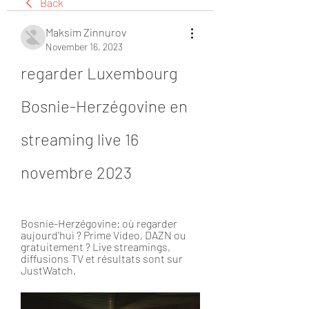
Back
Maksim Zinnurov
November 16, 2023
regarder Luxembourg 
Bosnie-Herzégovine en 
streaming live 16 
novembre 2023
Bosnie-Herzégovine: où regarder 
aujourd'hui ? Prime Video, DAZN ou 
gratuitement ? Live streamings, 
diffusions TV et résultats sont sur 
JustWatch.