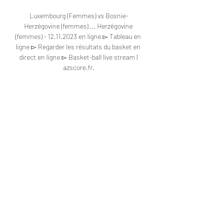
Luxembourg (Femmes) vs Bosnie-
Herzégovine (femmes) ... Herzégovine 
(femmes) - 12.11.2023 en ligne ▻ Tableau en 
ligne ▻ Regarder les résultats du basket en 
direct en ligne ▻ Basket-ball live stream | 
azscore.fr.

Match: LUXEMBOURG vs BOSNIE-
HERZÉGOVINEEn Éliminatoires de l'Euro 
2024, Luxembourg affronte Bosnie-
Herzégovine. Sur quelle chaîne, à quelle 
heure, dans quel stade la rencontre se 
jouera-t-elle? Les statistiques détaillées, les 
compositions probables, les joueurs blessés 
et les joueurs suspendus, les pronostics et 
les cotes, l’arbitre… Vous pouvez 
rapidement obtenir toutes les informations 
sur cette rencontre tels que les buteurs, les 
passeurs, les cartons rouges et jaunes, les 
changements des joueurs… Résultat du 