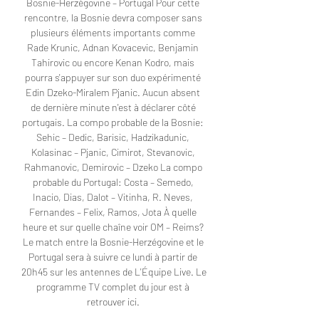
Bosnie-Herzégovine – Portugal Pour cette 
rencontre, la Bosnie devra composer sans 
plusieurs éléments importants comme 
Rade Krunic, Adnan Kovacevic, Benjamin 
Tahirovic ou encore Kenan Kodro, mais 
pourra s'appuyer sur son duo expérimenté 
Edin Dzeko-Miralem Pjanic. Aucun absent 
de dernière minute n'est à déclarer côté 
portugais. La compo probable de la Bosnie: 
Sehic – Dedic, Barisic, Hadzikadunic, 
Kolasinac – Pjanic, Cimirot, Stevanovic, 
Rahmanovic, Demirovic – Dzeko La compo 
probable du Portugal: Costa – Semedo, 
Inacio, Dias, Dalot – Vitinha, R. Neves, 
Fernandes – Felix, Ramos, Jota À quelle 
heure et sur quelle chaîne voir OM – Reims? 
Le match entre la Bosnie-Herzégovine et le 
Portugal sera à suivre ce lundi à partir de 
20h45 sur les antennes de L'Équipe Live. Le 
programme TV complet du jour est à 
retrouver ici. 
