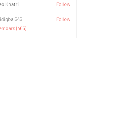
eb Khatri
Follow
idiqbal545
Follow
al545
Members (465)