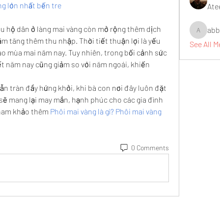
g lớn nhất bến tre
Ate
ều hộ dân ở làng mai vàng còn mở rộng thêm dịch 
abb
abbidiqb
 tăng thêm thu nhập. Thời tiết thuận lợi là yếu 
See All 
o mùa mai năm nay. Tuy nhiên, trong bối cảnh sức 
t năm nay cũng giảm so với năm ngoái, khiến 
vẫn tràn đầy hứng khởi, khi bà con nơi đây luôn đặt 
sẽ mang lại may mắn, hạnh phúc cho các gia đình 
tham khảo thêm 
Phôi mai vàng là gì? Phôi mai vàng 
0 Comments