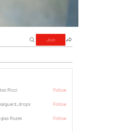
Join
teo Ricci
Follow
icci
ealguard_drops
Follow
ard_drops
glas Rozek
Follow