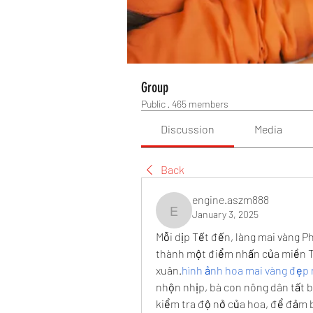
Group
Public
·
465 members
Discussion
Media
Back
engine.aszm888
January 3, 2025
engine.aszm888
Mỗi dịp Tết đến, làng mai vàng Ph
thành một điểm nhấn của miền Tâ
xuân.
hình ảnh hoa mai vàng đẹp
nhộn nhịp, bà con nông dân tất bậ
kiểm tra độ nở của hoa, để đảm 