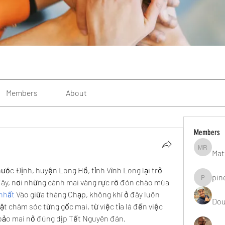
Members
About
Members
Mat
Matteo R
ước Định, huyện Long Hồ, tỉnh Vĩnh Long lại trở 
pin
y, nơi những cánh mai vàng rực rỡ đón chào mùa 
pinealgu
 nhất
 Vào giữa tháng Chạp, không khí ở đây luôn 
Dou
t chăm sóc từng gốc mai, từ việc tỉa lá đến việc 
bảo mai nở đúng dịp Tết Nguyên đán.