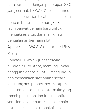
cara bermain. Dengan penerapan SEO 
yang cermat, DEWA212 selalu muncul 
di hasil pencarian teratas pada mesin 
pencari besar ini, memungkinkan 
lebih banyak pemain baru untuk 
mengakses situs dan menikmati 
pengalaman bermain slot.
Aplikasi DEWA212 di Google Play 
Store
Aplikasi DEWA212 juga tersedia 
di Google Play Store, memungkinkan 
pengguna Android untuk mengunduh 
dan memainkan slot online secara 
langsung dari ponsel mereka. Aplikasi 
ini dirancang dengan antarmuka yang 
ramah pengguna dan fungsionalitas 
yang lancar, memungkinkan pemain 
untuk melakukan transaksi dan 