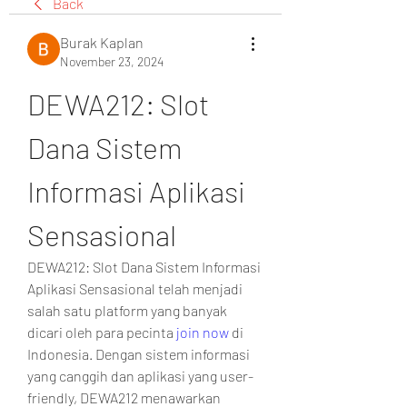
Back
Burak Kaplan
November 23, 2024
DEWA212: Slot 
Dana Sistem 
Informasi Aplikasi 
Sensasional
DEWA212: Slot Dana Sistem Informasi 
Aplikasi Sensasional telah menjadi 
salah satu platform yang banyak 
dicari oleh para pecinta 
join now
 di 
Indonesia. Dengan sistem informasi 
yang canggih dan aplikasi yang user-
friendly, DEWA212 menawarkan 