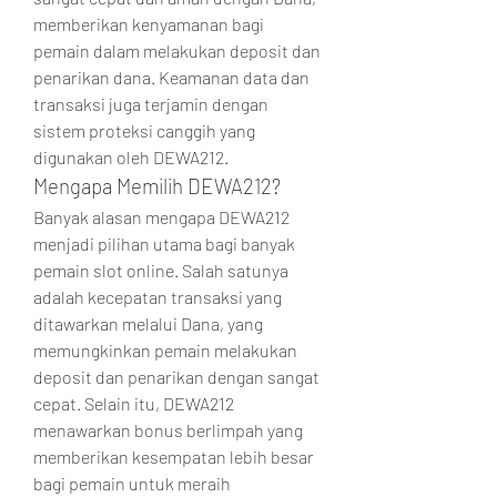
memberikan kenyamanan bagi 
pemain dalam melakukan deposit dan 
penarikan dana. Keamanan data dan 
transaksi juga terjamin dengan 
sistem proteksi canggih yang 
digunakan oleh DEWA212.
Mengapa Memilih DEWA212?
Banyak alasan mengapa DEWA212 
menjadi pilihan utama bagi banyak 
pemain slot online. Salah satunya 
adalah kecepatan transaksi yang 
ditawarkan melalui Dana, yang 
memungkinkan pemain melakukan 
deposit dan penarikan dengan sangat 
cepat. Selain itu, DEWA212 
menawarkan bonus berlimpah yang 
memberikan kesempatan lebih besar 
bagi pemain untuk meraih 