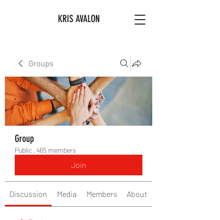
KRIS AVALON
Groups
Group
Public
·
465 members
Join
Discussion
Media
Members
About