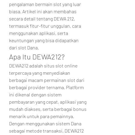
pengalaman bermain slot yang luar 
biasa. Artikel ini akan membahas 
secara detail tentang DEWA 212, 
termasuk fitur-fitur unggulan, cara 
menggunakan aplikasi, serta 
keuntungan yang bisa didapatkan 
dari slot Dana.
Apa Itu DEWA212?
DEWA212 adalah situs slot online 
terpercaya yang menyediakan 
berbagai macam permainan slot dari 
berbagai provider ternama. Platform 
ini dikenal dengan sistem 
pembayaran yang cepat, aplikasi yang 
mudah diakses, serta berbagai bonus 
menarik untuk para pemainnya. 
Dengan menggunakan sistem Dana 
sebagai metode transaksi, DEWA212 