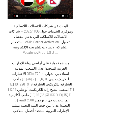
البحث عن شركات الاتصالات اللاسلكية 
وموفري الخدمات حول 06‏/11‏/2023 — شركات 
الاتصالات اللاسلكية التي تدعم التفعيل 
باستخدام eSIM Carrier Activation (تفعيل 
شركة الاتصالات للشريحة الإلكترونية) · 
Vodafone · Free · LG U ...

مساهمة دولية على أراضي دولة الإمارات 
العربية المتحدة[عدل] الملعب المدينة 
الاختبارات ODIs T20Is استاد دبي الدولي 
للكريكيت دبي 10 [6] 18 [7] 36 [8] ملعب 
الشارقة للكريكيت الشارقة 9 [9] 226 [10] 12 
[11] ملعب الشيخ زايد للكريكيت أبو ظبي 9 [12] 
31 [13] 19 [14] ملعب أكاديمية ICC 0 10 [15] 11 
[16] تم التحديث في 3 نوفمبر 2016 البنية 
التحتية[عدل] من حيث البنية التحتية تمتلك 
الإمارات العربية المتحدة أفضل الملاعب 