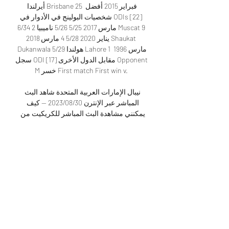
أيرلندا Brisbane 25 فبراير 2015 أفضل 
شخصيات البولينج في الأدوار في ODIs [22] 
6/34 2 مارس 2017 5/25 5/26 ناميبيا Muscat 9 
يناير 2020 5/28 4 مارس 2018 Shaukat 
Dukanwala 5/29 هولندا Lahore 1 مارس 1996 
سجل ODI مقابل الدول الأخرى [17] Opponent 
M خسر First match First win v. 

نيبال الإمارات العربية المتحدة شاهد البث 
المباشر عبر الإنترن 30‏/08‏/2023 — كيف 
يمكنني مشاهدة البث المباشر للكريكيت من 
بطولة كأس العالم للكريكيت T20 World Cup 
2023؟ المجاني وقائمة القنوات 
التلفزيونيةعادت حمى الكريكيت ...

48 766 19. 15 Mohammad Usman 765 24. 67 
449 24. 94 2016-2019 Chirag Suri 352 35. 20 
2018-2020 أفضل T20I wickets للإمارات 
العربية المتحدة[27] 45 19. 77 37 19. 70 2015-
2019 Amjad Javed 33 16. 96 2014-2017 29 30. 
13 27 18. 62 2017-2020 سجل T20I مقابل 