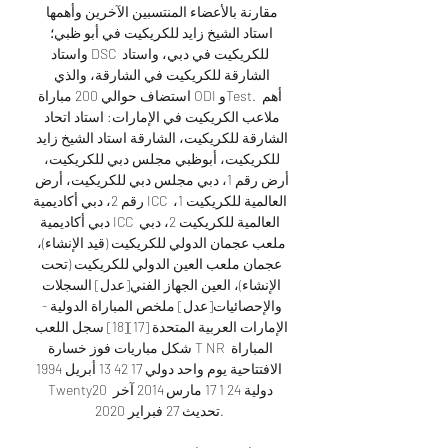
مقارنة بالأعضاء المنتسبين الآخرين وأهمها 
استاد الشيخ زايد للكريكيت في أبو ظبي؛ 
واستاد DSC للكريكيت في دبي، واستاد 
الشارقة للكريكيت في الشارقة، والذي 
استضاف حوالي 200 مباراة ODI وTest. أهم 
ملاعب الكريكيت في الإمارات: استاد اتحاد 
الشارقة للكريكيت، الشارقة استاد الشيخ زايد 
للكريكيت، أبوظبي مجلس دبي للكريكيت، 
أرض رقم 1، دبي مجلس دبي للكريكيت، أرض 
رقم 2، دبي أكاديمية ICC العالمية للكريكيت 1، 
دبي أكاديمية ICC العالمية للكريكيت 2، دبي 
ملعب عجمان الدولي للكريكيت (قيد الإنشاء)، 
عجمان ملعب العين الدولي للكريكيت (تحت 
الإنشاء)، العين الجهاز الفني[عدل] السجلات 
والإحصائيات[عدل] ملخص المباراة الدولية - 
الإمارات العربية المتحدة [17][18] سجل اللعب 
شكل مباريات فوز خسارة T NR المباراة 
الافتتاحية يوم واحد دولي 17 42 13 أبريل 1994 
Twenty20 دولية 24 1 17 مارس 2014 آخر 
تحديث 27 فبراير 2020. 
