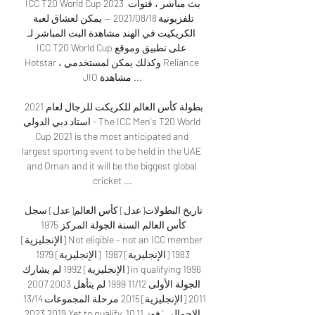
ICC T20 World Cup 2023 بث مباشر ، قنوات 
تلفزيونية 18‏/08‏/2021 — يمكن لعشاق لعبة 
الكريكيت في الهند مشاهدة البث المباشر لـ 
ICC T20 World Cup على تطبيق وموقع 
Hotstar ، وكذلك يمكن لمستخدمي Reliance 
JIO مشاهدة ...

بطولة كأس العالم للكريكت للرجال لعام 2021 
- استاد دبي الدولي The ICC Men's T20 World 
Cup 2021 is the most anticipated and 
largest sporting event to be held in the UAE 
and Oman and it will be the biggest global 
cricket ...

تاريخ البطولات[عدل] كأس العالم[عدل] سجل 
كأس العالم السنة الجولة المركز 1975 
[الإنجليزية] Not eligible – not an ICC member 
1979 [الإنجليزية] 1983 [الإنجليزية] 1987 
[الإنجليزية] 1992 لم يشارك in qualifying 1996 
الجولة الأولى 11/12 1999 لم يتأهل 2003 2007 
2011 [الإنجليزية] 2015 مرحلة المجموعات 13/14 
2019 2023 Yet to qualify الإجمالي ' فوز 11 10 