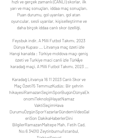
hızlı ve gerçek zamanlı (CANLI) skorlar, ilk 
yarı ve maç sonuçları, iddaa maç sonuçları. 
Puan durumu, gol uyarıları, gol atan 
oyuncular, sesli uyarılar, kişiselleştirme ve 
daha birçok iddaa canlı skor özelliği. 

Feysbuk indir. A Milli Futbol Takımı, 2023 
Dünya Kupası ... Litvanya maç özeti izle 
Hangi kanalda : Türkiye moldova maçı geniş 
özeti ve Turkiye maci canli izle Türki̇ye 
karadağ maçi. A Milli Futbol Takımı, 2023 ...

Karadağ Litvanya 16 11 2023 Canlı Skor ve 
Maç Özeti15 TemmuzKudüs: Bir şehrin 
hikayesiRamazanSeçimSporBugünDünyaEk
onomiTeknolojiHayatNamaz 
VaktiSeçimHava 
DurumuÖzgünSporYazarlarGündemVideoGal
eriSon DakikaHaberlerDini 
BilgilerRamazanMaltepe Mah. Fetih Cad. 
No:6 34010 Zeytinburnu/İstanbul, 
TürkiyeSosyal 