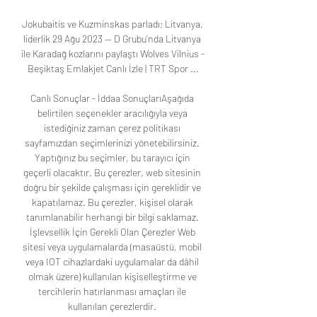
Jokubaitis ve Kuzminskas parladı; Litvanya, 
liderlik 29 Ağu 2023 — D Grubu'nda Litvanya 
ile Karadağ kozlarını paylaştı Wolves Vilnius - 
Beşiktaş Emlakjet Canlı İzle | TRT Spor ...

Canlı Sonuçlar - İddaa SonuçlarıAşağıda 
belirtilen seçenekler aracılığıyla veya 
istediğiniz zaman çerez politikası 
sayfamızdan seçimlerinizi yönetebilirsiniz. 
Yaptığınız bu seçimler, bu tarayıcı için 
geçerli olacaktır. Bu çerezler, web sitesinin 
doğru bir şekilde çalışması için gereklidir ve 
kapatılamaz. Bu çerezler, kişisel olarak 
tanımlanabilir herhangi bir bilgi saklamaz. 
İşlevsellik İçin Gerekli Olan Çerezler Web 
sitesi veya uygulamalarda (masaüstü, mobil 
veya IOT cihazlardaki uygulamalar da dâhil 
olmak üzere) kullanılan kişiselleştirme ve 
tercihlerin hatırlanması amaçları ile 
kullanılan çerezlerdir. 
