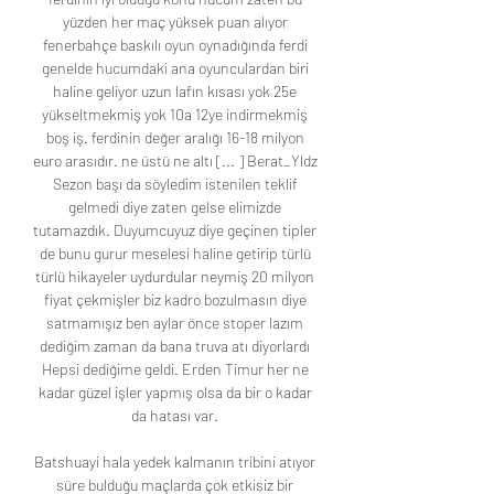
yüzden her maç yüksek puan alıyor 
fenerbahçe baskılı oyun oynadığında ferdi 
genelde hucumdaki ana oyunculardan biri 
haline geliyor uzun lafın kısası yok 25e 
yükseltmekmiş yok 10a 12ye indirmekmiş 
boş iş. ferdinin değer aralığı 16-18 milyon 
euro arasıdır. ne üstü ne altı [... ] Berat_Yldz 
Sezon başı da söyledim istenilen teklif 
gelmedi diye zaten gelse elimizde 
tutamazdık. Duyumcuyuz diye geçinen tipler 
de bunu gurur meselesi haline getirip türlü 
türlü hikayeler uydurdular neymiş 20 milyon 
fiyat çekmişler biz kadro bozulmasın diye 
satmamışız ben aylar önce stoper lazım 
dediğim zaman da bana truva atı diyorlardı 
Hepsi dediğime geldi. Erden Timur her ne 
kadar güzel işler yapmış olsa da bir o kadar 
da hatası var. 

Batshuayi hala yedek kalmanın tribini atıyor 
süre bulduğu maçlarda çok etkisiz bir 