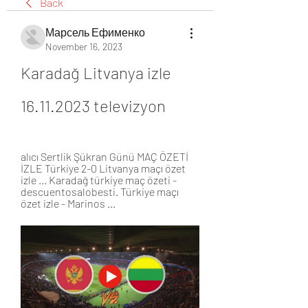
Back
Марсель Ефименко
November 16, 2023
Karadağ Litvanya izle 
16.11.2023 televizyon
alıcı Sertlik Şükran Günü MAÇ ÖZETİ 
İZLE Türkiye 2-0 Litvanya maçı özet 
izle ... Karadağ türkiye maç özeti - 
descuentosalobesti. Türkiye maçı 
özet izle - Marinos ...