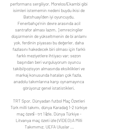
performans sergiliyor. Morelos/Ekambi gibi 
isimleri istememin nedeni buydu ikisi de 
Batshuayi'den iyi oyuncuydu. 
Fenerbahçe'nin devre arasında acil 
santrafor alması lazım. ] emrecingiler 
düşürmenin de yükseltmenin de bi anlamı 
yok, ferdinin piyasası bu değerler. daha 
fazlasını hakedecek biri olması için farklı 
farklı meziyetlere ihtiyacı var; sezon 
başından beri vurguluyorum oyuncu 
takibi/pozisyon almasında eksiklikleri ve 
markaj konusunda hataları çok fazla, 
anadolu takımlarına karşı oynamayınca 
görüyoruz genel istatistikleri. 

TRT Spor. Dünyadan futbol Maç Özetleri 
Türk milli takımı, dünya Karadağ 1-2 türkiye 
maç özeti̇ - trt 1 i̇zle. Dünya Türkiye - 
Litvanya maç özeti izle (VİDEO) A Milli 
Takımımız, UEFA Uluslar ...
