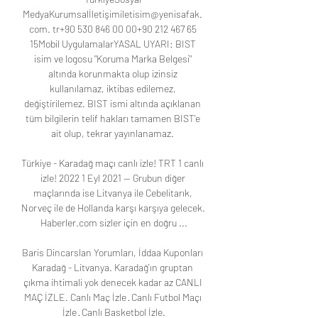
MedyaKurumsalİletişimiletisim@yenisafak. 
com. tr+90 530 846 00 00+90 212 467 65 
15Mobil UygulamalarYASAL UYARI: BIST 
isim ve logosu "Koruma Marka Belgesi" 
altında korunmakta olup izinsiz 
kullanılamaz, iktibas edilemez, 
değiştirilemez. BIST ismi altında açıklanan 
tüm bilgilerin telif hakları tamamen BIST'e 
ait olup, tekrar yayınlanamaz. 

Türkiye - Karadağ maçı canlı izle! TRT 1 canlı 
izle! 2022 1 Eyl 2021 — Grubun diğer 
maçlarında ise Litvanya ile Cebelitarık, 
Norveç ile de Hollanda karşı karşıya gelecek. 
Haberler.com sizler için en doğru ...

Baris Dincarslan Yorumları, İddaa Kuponları 
Karadağ - Litvanya. Karadağ'ın gruptan 
çıkma ihtimali yok denecek kadar az CANLI 
MAÇ İZLE. Canlı Maç İzle · Canlı Futbol Maçı 
İzle · Canlı Basketbol İzle.
