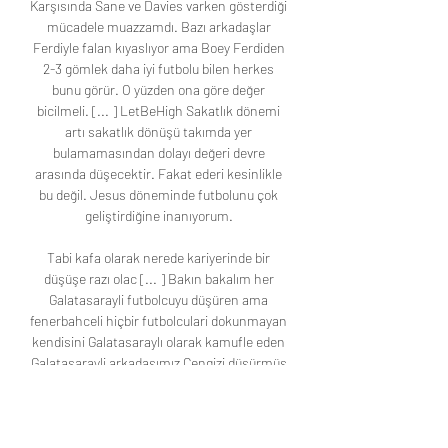
Karşısında Sane ve Davies varken gösterdiği 
mücadele muazzamdı. Bazı arkadaşlar 
Ferdiyle falan kıyaslıyor ama Boey Ferdiden 
2-3 gömlek daha iyi futbolu bilen herkes 
bunu görür. O yüzden ona göre değer 
bicilmeli. [... ] LetBeHigh Sakatlık dönemi 
artı sakatlık dönüşü takımda yer 
bulamamasından dolayı değeri devre 
arasında düşecektir. Fakat ederi kesinlikle 
bu değil. Jesus döneminde futbolunu çok 
geliştirdiğine inanıyorum. 

Tabi kafa olarak nerede kariyerinde bir 
düşüşe razı olac [... ] Bakın bakalım her 
Galatasarayli futbolcuyu düşüren ama 
fenerbahceli hiçbir futbolculari dokunmayan 
kendisini Galatasaraylı olarak kamufle eden 
Galatasarayli arkadaşımız Cengizi düşürmüş 
mü? Şimdi iki sorum olacak; - Cengiz 
Galatasarayda olsa o arkadaş burda algı 
yaratır miydi? EVET. -Bu arkadaş neden 
Cengizi düşürmüyor? [... ] HadronX Sezon 