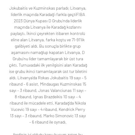
Jokubaitis ve Kuzminskas parladı; Litvanya, 
liderlik maçında Karadağ’ı farkla geçtiFIBA 
2023 Dünya Kupası D Grubu’nda liderlik 
maçında Litvanya ile Karadağ kozlarını 
paylaştı. İkinci çeyrekten itibaren kontrolü 
eline alan Litvanya, farka koştu ve 71-91’lik 
galibiyeti aldı. Bu sonuçla birlikte grup 
aşamasını namağlup kapatan Litvanya, D 
Grubu’nu lider tamamlayarak bir üst tura 
çıktı. Turnuvadaki ilk yenilgisini alan Karadağ 
ise grubu ikinci tamamlayarak üst tur biletini 
aldı. Litvanya’da Rokas Jokubaitis 19 sayı – 5 
ribaund – 6 asist, Mindaugas Kuzminskas 15 
sayı – 3 ribaund, Jonas Valanciunas 11 sayı – 
8 ribaund, Ignas Brazdeikis 10 sayı – 4 
ribaund ile mücadele etti. Karadağ’da Nikola 
Vucevic 19 sayı – 4 ribaund, Kendrick Perry 
13 sayı – 3 ribaund, Marko Simonovic 13 sayı 
– 6 ribaund ile oynadı. 

ferdinin iyi olduğu konu hucum zaten bu 