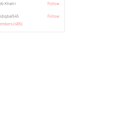
eb Khatri
Follow
idiqbal545
Follow
al545
Members (465)