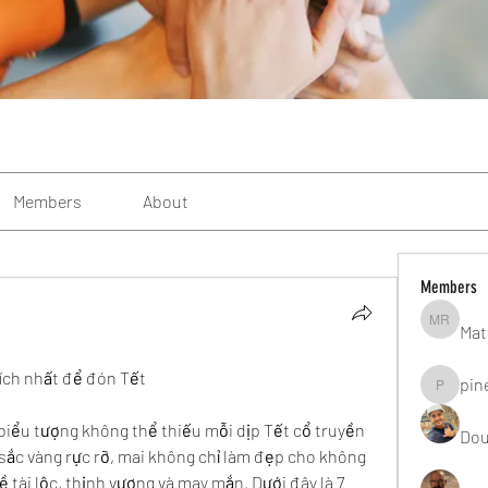
Members
About
Members
Mat
Matteo R
hích nhất để đón Tết
pin
pinealgu
 biểu tượng không thể thiếu mỗi dịp Tết cổ truyền 
Dou
 sắc vàng rực rỡ, mai không chỉ làm đẹp cho không 
tài lộc, thịnh vượng và may mắn. Dưới đây là 7 