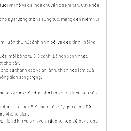
ươi khi nở và đài hoa chuyển đỏ khi tàn. Cây khỏe 
 cho sự trường thọ và sung túc, mang đến niềm vui 
m, luôn thu hút ánh nhìn bởi vẻ đẹp tinh khôi và 
t, mỗi bông từ 5-9 cánh. Lá non xanh nhạt, 
t cho cây.
 cho sự thanh cao và an lành, thích hợp làm quà 
hông gian sang trọng.
mang vẻ đẹp độc đáo nhờ hình dáng lá và hoa cân 
như lá tre, hoa 5-9 cánh, tán cây gọn gàng. Dễ 
ều không gian.
sự kiên định và bình yên, rất phù hợp để bày trong 