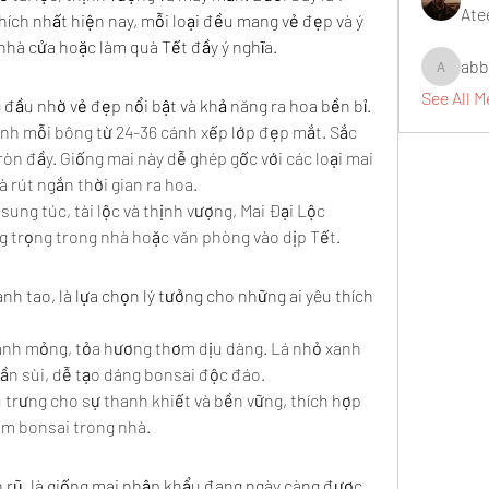
Ate
ích nhất hiện nay, mỗi loại đều mang vẻ đẹp và ý 
 nhà cửa hoặc làm quà Tết đầy ý nghĩa.
abb
abbidiqb
See All 
 đầu nhờ vẻ đẹp nổi bật và khả năng ra hoa bền bỉ.
nh mỗi bông từ 24-36 cánh xếp lớp đẹp mắt. Sắc 
ròn đầy. Giống mai này dễ ghép gốc với các loại mai 
và rút ngắn thời gian ra hoa.
ung túc, tài lộc và thịnh vượng, Mai Đại Lộc 
ng trọng trong nhà hoặc văn phòng vào dịp Tết.
h tao, là lựa chọn lý tưởng cho những ai yêu thích 
ánh mỏng, tỏa hương thơm dịu dàng. Lá nhỏ xanh 
n sùi, dễ tạo dáng bonsai độc đáo.
 trưng cho sự thanh khiết và bền vững, thích hợp 
làm bonsai trong nhà.
n rũ, là giống mai nhập khẩu đang ngày càng được 