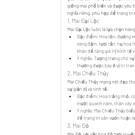
giống mai phổ biến và được yêu th
nghĩa riêng, phù hợp để trang trí
1. Mai Đại Lộc
Mai Đại Lộc luôn là lựa chọn hàng
Đặc điểm: Hoa lớn, đường kí
vàng đậm, tươi tắn, nụ hoa t
khác để tăng giá trị kinh tế 
Ý nghĩa: Tượng trưng cho sự s
thường được bày ở vị trí tra
2. Mai Chiếu Thủy
Mai Chiếu Thủy mang nét đẹp than
sự giản dị và tinh tế.
Đặc điểm: Hoa trắng nhỏ, c
mướt quanh năm, thân cây sầ
Ý nghĩa: Mai Chiếu Thủy biểu
để trang trí sân vườn hoặc 
3. Mai Đỏ
Mai Đỏ, với sắc hoa đỏ tươi quyế