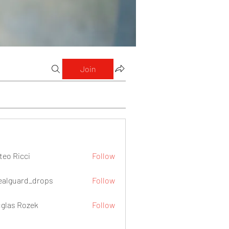
Join
teo Ricci
Follow
icci
ealguard_drops
Follow
ard_drops
glas Rozek
Follow