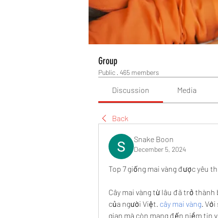
Group
Public
·
465 members
Discussion
Media
Back
Snake Boon
December 5, 2024
Top 7 giống mai vàng được yêu t
Cây mai vàng từ lâu đã trở thành
của người Việt. 
cây mai vàng
. Với
gian mà còn mang đến niềm tin về 