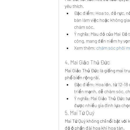
yêu thích.
Đặc điểm: Hoa to, đỏ rực, nổi
bàn làm việc hoặc không gian 
chăm sóc.
Ý nghĩa: Màu đỏ của Mai Đỏ 
công, mang đến niềm hy vọn
Xem thêm: 
chăm sóc phôi m
4. Mai Giảo Thủ Đức
Mai Giảo Thủ Đức là giống mai tr
phổ biến rộng rãi.
Đặc điểm: Hoa lớn, từ 12-18 
triển mạnh, dễ chăm sóc, ch
Ý nghĩa: Mai Giảo Thủ Đức t
được nhiều gia đình lựa chọ
5. Mai Tứ Quý
Mai Tứ Quý không chỉ nổi bật với
đỏ ở phần đài hoa khi hoa tàn.