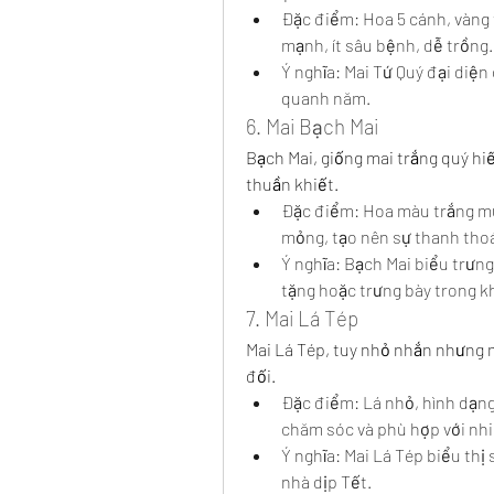
Đặc điểm: Hoa 5 cánh, vàng t
mạnh, ít sâu bệnh, dễ trồng.
Ý nghĩa: Mai Tứ Quý đại diện
quanh năm.
6. Mai Bạch Mai
Bạch Mai, giống mai trắng quý hiế
thuần khiết.
Đặc điểm: Hoa màu trắng muố
mỏng, tạo nên sự thanh thoá
Ý nghĩa: Bạch Mai biểu trưng
tặng hoặc trưng bày trong k
7. Mai Lá Tép
Mai Lá Tép, tuy nhỏ nhắn nhưng 
đối.
Đặc điểm: Lá nhỏ, hình dạng 
chăm sóc và phù hợp với nhi
Ý nghĩa: Mai Lá Tép biểu thị 
nhà dịp Tết.