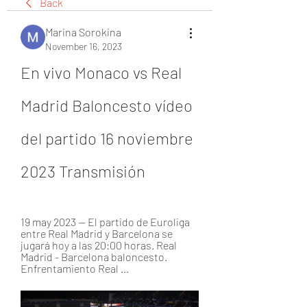
Back
Marina Sorokina
November 16, 2023
En vivo Monaco vs Real 
Madrid Baloncesto vídeo 
del partido 16 noviembre 
2023 Transmisión
19 may 2023 — El partido de Euroliga 
entre Real Madrid y Barcelona se 
jugará hoy a las 20:00 horas. Real 
Madrid - Barcelona baloncesto. 
Enfrentamiento Real ...