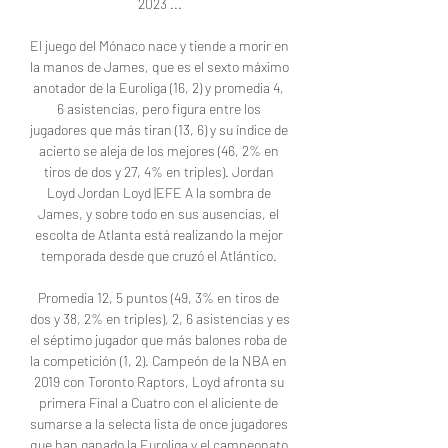
2023 ...

El juego del Mónaco nace y tiende a morir en 
la manos de James, que es el sexto máximo 
anotador de la Euroliga (16, 2) y promedia 4, 
6 asistencias, pero figura entre los 
jugadores que más tiran (13, 6) y su índice de 
acierto se aleja de los mejores (46, 2% en 
tiros de dos y 27, 4% en triples). Jordan 
Loyd Jordan Loyd |EFE A la sombra de 
James, y sobre todo en sus ausencias, el 
escolta de Atlanta está realizando la mejor 
temporada desde que cruzó el Atlántico. 

Promedia 12, 5 puntos (49, 3% en tiros de 
dos y 38, 2% en triples), 2, 6 asistencias y es 
el séptimo jugador que más balones roba de 
la competición (1, 2). Campeón de la NBA en 
2019 con Toronto Raptors, Loyd afronta su 
primera Final a Cuatro con el aliciente de 
sumarse a la selecta lista de once jugadores 
que han ganado la Euroliga y el campeonato 