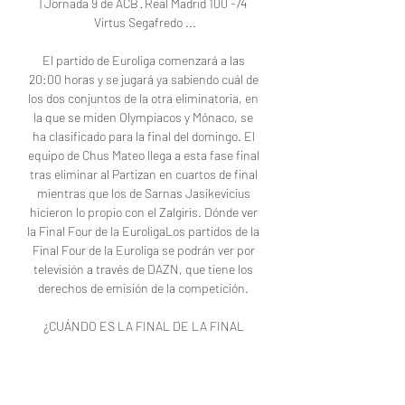
| Jornada 9 de ACB · Real Madrid 100 -74 
Virtus Segafredo ...

El partido de Euroliga comenzará a las 
20:00 horas y se jugará ya sabiendo cuál de 
los dos conjuntos de la otra eliminatoria, en 
la que se miden Olympiacos y Mónaco, se 
ha clasificado para la final del domingo. El 
equipo de Chus Mateo llega a esta fase final 
tras eliminar al Partizan en cuartos de final 
mientras que los de Sarnas Jasikevicius 
hicieron lo propio con el Zalgiris. Dónde ver 
la Final Four de la EuroligaLos partidos de la 
Final Four de la Euroliga se podrán ver por 
televisión a través de DAZN, que tiene los 
derechos de emisión de la competición. 

¿CUÁNDO ES LA FINAL DE LA FINAL 
FOUR? Camino a Kaunas |EUROLIGA La 
Final Four de la Euroliga 2023 será del 19 al 
21 de mayo de 2023. El primer partido será 
Olympiacos - Mónaco a las 17. 00 horas. El 