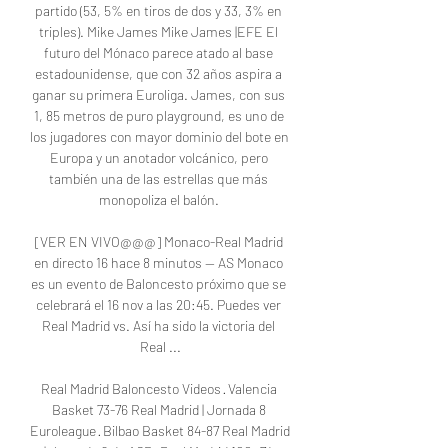
partido (53, 5% en tiros de dos y 33, 3% en 
triples). Mike James Mike James |EFE El 
futuro del Mónaco parece atado al base 
estadounidense, que con 32 años aspira a 
ganar su primera Euroliga. James, con sus 
1, 85 metros de puro playground, es uno de 
los jugadores con mayor dominio del bote en 
Europa y un anotador volcánico, pero 
también una de las estrellas que más 
monopoliza el balón. 

[VER EN VIVO@@@] Monaco-Real Madrid 
en directo 16 hace 8 minutos — AS Monaco 
es un evento de Baloncesto próximo que se 
celebrará el 16 nov a las 20:45. Puedes ver 
Real Madrid vs. Así ha sido la victoria del 
Real ...

Real Madrid Baloncesto Videos · Valencia 
Basket 73-76 Real Madrid | Jornada 8 
Euroleague · Bilbao Basket 84-87 Real Madrid 