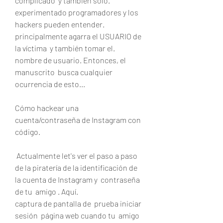
complicado  y también sólo.
experimentado programadores y los 
hackers pueden entender.  
principalmente agarra el USUARIO de 
la víctima  y también tomar el.
nombre de usuario. Entonces, el  
manuscrito  busca cualquier 
ocurrencia de esto...
Cómo hackear una 
cuenta/contraseña de Instagram con 
código.
 Actualmente let's ver el paso a paso 
de la piratería de la identificación de 
la cuenta de Instagram y  contraseña 
de tu  amigo . Aquí.
captura de pantalla de  prueba iniciar 
sesión  página web cuando tu  amigo 