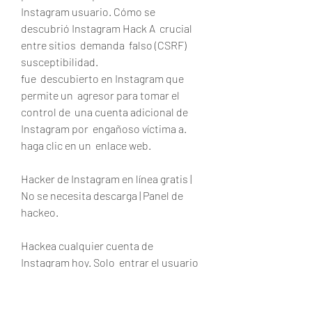
Instagram usuario. Cómo se 
descubrió Instagram Hack A  crucial 
entre sitios  demanda  falso (CSRF)  
susceptibilidad.
fue  descubierto en Instagram que 
permite un  agresor para tomar el 
control de  una cuenta adicional de 
Instagram por  engañoso víctima a.
haga clic en un  enlace web.
Hacker de Instagram en línea gratis | 
No se necesita descarga | Panel de 
hackeo.
Hackea cualquier cuenta de 
Instagram hoy. Solo  entrar el usuario 
de Instagram del cliente enlace en el 
cuadro de entrada abajo. NOMBRE DE 