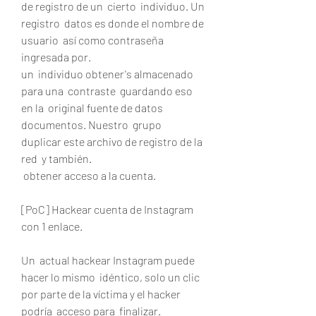
de registro de un  cierto  individuo. Un 
registro  datos es donde el nombre de 
usuario  así como contraseña 
ingresada por.
un  individuo obtener's almacenado 
para una  contraste  guardando eso 
en la  original fuente de datos  
documentos. Nuestro  grupo  
duplicar este archivo de registro de la 
red  y también.
 obtener acceso a la cuenta.
[PoC] Hackear cuenta de Instagram 
con 1 enlace.
Un  actual hackear Instagram puede 
hacer lo mismo  idéntico, solo un clic 
por parte de la víctima y el hacker  
podría  acceso para  finalizar.