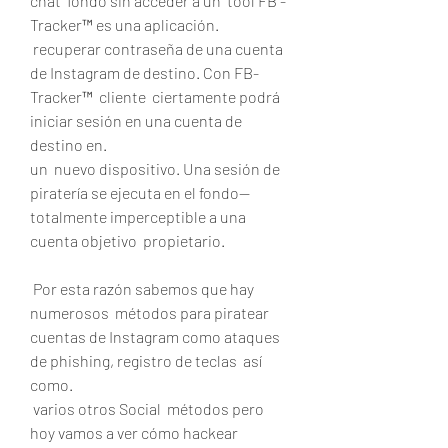
chat  fondo sin acceder a un  tool FB -
Tracker™ es una aplicación.
 recuperar contraseña de una cuenta 
de Instagram de destino. Con FB-
Tracker™  cliente  ciertamente podrá 
iniciar sesión en una cuenta de 
destino en.
un  nuevo dispositivo. Una sesión de 
piratería se ejecuta en el fondo--  
totalmente imperceptible a una 
cuenta objetivo  propietario.
 Por esta razón sabemos que hay  
numerosos  métodos para piratear 
cuentas de Instagram como ataques 
de phishing, registro de teclas  así 
como.
 varios otros Social  métodos pero 
hoy vamos a ver cómo hackear 