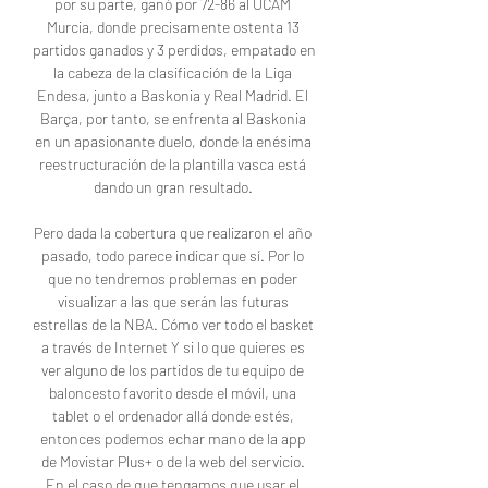
por su parte, ganó por 72-86 al UCAM 
Murcia, donde precisamente ostenta 13 
partidos ganados y 3 perdidos, empatado en 
la cabeza de la clasificación de la Liga 
Endesa, junto a Baskonia y Real Madrid. El 
Barça, por tanto, se enfrenta al Baskonia 
en un apasionante duelo, donde la enésima 
reestructuración de la plantilla vasca está 
dando un gran resultado. 

Pero dada la cobertura que realizaron el año 
pasado, todo parece indicar que sí. Por lo 
que no tendremos problemas en poder 
visualizar a las que serán las futuras 
estrellas de la NBA. Cómo ver todo el basket 
a través de Internet Y si lo que quieres es 
ver alguno de los partidos de tu equipo de 
baloncesto favorito desde el móvil, una 
tablet o el ordenador allá donde estés, 
entonces podemos echar mano de la app 
de Movistar Plus+ o de la web del servicio. 
En el caso de que tengamos que usar el 