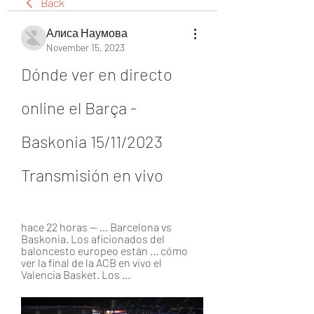
Back
Алиса Наумова
November 15, 2023
Dónde ver en directo 
online el Barça - 
Baskonia 15/11/2023 
Transmisión en vivo
hace 22 horas — ... Barcelona vs 
Baskonia. Los aficionados del 
baloncesto europeo están ... cómo 
ver la final de la ACB en vivo el 
Valencia Basket. Los ...