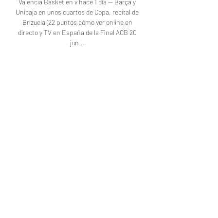
Valencia Basket en v hace 1 día — Barça y 
Unicaja en unos cuartos de Copa, recital de 
Brizuela (22 puntos cómo ver online en 
directo y TV en España de la Final ACB 20 
jun ...

En el caso de querer ver la Euroliga online, 
podemos hacer de la misma forma que 
acabamos de indicar a través de la app y la 
web de Movistar Plus+ o bien a través de 
EuroleagueTV, el servicio oficial de 
streaming de la Euroliga. Ahí podremos ver 
los partidos de la Euroliga de baloncesto en 
directo y también a la carta junto con otro 
tipo de contenidos como entrevistas a 
entrenadores y jugadores, partidos 
históricos, resúmenes, etc. Otras opciones 
de ver baloncesto por televisión Aunque 
como habrás podido comprobar el mejor 
baloncesto de España, la Euroliga y la NBA 
está disponible a través de Movistar Plus+, 
hay otros canales de la TDT donde podemos 