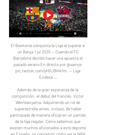
El Baskonia conquista la Liga al superar a 
un Barça 1 jul 2020 — Cuando el FC 
Barcelona decidió hacer una apuesta el 
pasado verano En directo por @vamos 
pic.twitter.com/yH0J9H4I1m. — Liga 
Endesa ...

Además de la gran esperanza de la 
competición: el debut del francés, Víctor 
Wembanyama. Adquiriendo un rol de 
superestrella antes, incluso, de haber 
participado de manera oficial en un partido 
de la liga regular. Como sabemos que 
existen muchos aficionados a este deporte 
en España, os contamos cómo ver la NBA 