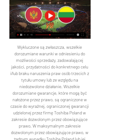
Wykluczone są zwłaszcza, wszelkie 
dorozumiane warunki w odniesieniu do 
możliwości sprzedaży, zadowalającej 
jakości, przydatności do konkretnego celu 
i/lub braku naruszenia praw osób trzecich z 
tytułu umowy lub ze względu na 
niedozwolone działanie. Wszelkie 
dorozumiane gwarancje, które mogą być 
nałożone przez prawo, są ograniczone w 
czasie do wyraźnej, ograniczonej gwarancji 
udzielonej przez firmę Toshiba Poland w 
zakresie dozwolonym przez obowiązujące 
prawo. W maksymalnym zakresie 
dozwolonym przez obowiązujące prawo, w 
żadnym wypadku Toshiba Poland lub jej 