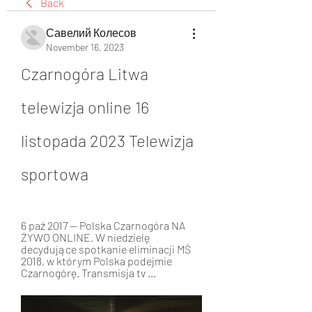
Back
Савелий Колесов
November 16, 2023
Czarnogóra Litwa 
telewizja online 16 
listopada 2023 Telewizja 
sportowa
6 paź 2017 — Polska Czarnogóra NA 
ŻYWO ONLINE. W niedzielę 
decydujące spotkanie eliminacji MŚ 
2018, w którym Polska podejmie 
Czarnogórę. Transmisja tv ...