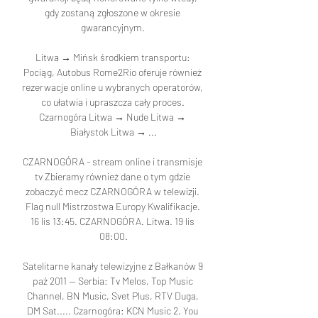
gdy zostaną zgłoszone w okresie 
gwarancyjnym. 

Litwa → Mińsk środkiem transportu: 
Pociąg, Autobus Rome2Rio oferuje również 
rezerwacje online u wybranych operatorów, 
co ułatwia i upraszcza cały proces. 
Czarnogóra Litwa → Nude Litwa → 
Białystok Litwa → ...

CZARNOGÓRA - stream online i transmisje 
tv Zbieramy również dane o tym gdzie 
zobaczyć mecz CZARNOGÓRA w telewizji. 
Flag null Mistrzostwa Europy Kwalifikacje. 
16 lis 13:45. CZARNOGÓRA. Litwa. 19 lis 
08:00.

Satelitarne kanały telewizyjne z Bałkanów 9 
paź 2011 — Serbia: Tv Melos, Top Music 
Channel, BN Music, Svet Plus, RTV Duga, 
DM Sat..... Czarnogóra: KCN Music 2, You 