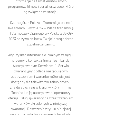
informacje na temat emitowanych 
programów, filmów i seriali oraz osób, które 
są związane ze stacją. 

Czarnogóra - Polska – Transmisja online i 
live stream. 6 wrz 2023 — Włącz transmisję 
TV z meczu - Czarnogóra - Polska z 06-09-
2023 na żywo online w Twojej przeglądarce 
zupełnie za darmo.

Aby uzyskać informacje o lokalnym zasięgu, 
prosimy o kontakt z firmą Toshiba lub 
Autoryzowanym Serwisem. 1. Serwis 
gwarancyjny podlega następującym 
zastrzeżeniom i warunkom:Serwis jest 
dostępny dla telewizorów zakupionych i 
znajdujących się w kraju, w którym firma 
Toshiba lub jej autoryzowani operatorzy 
oferują usługi gwarancyjne z zastrzeżeniem 
warunków określonych w niniejszej 
gwarancji. Roszczenia z tytułu niniejszej 
gwarancji będą honorowane tylko wtedy, 