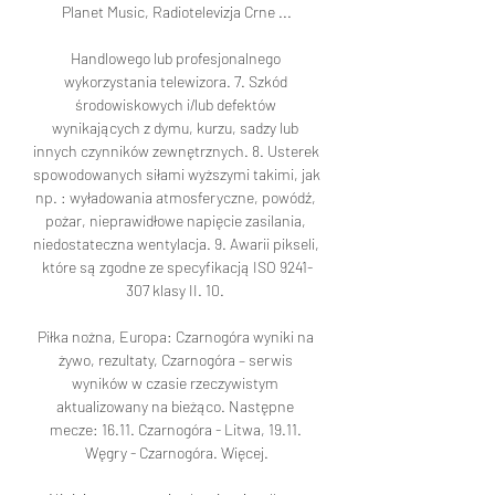
Planet Music, Radiotelevizja Crne ...

Handlowego lub profesjonalnego 
wykorzystania telewizora. 7. Szkód 
środowiskowych i/lub defektów 
wynikających z dymu, kurzu, sadzy lub 
innych czynników zewnętrznych. 8. Usterek 
spowodowanych siłami wyższymi takimi, jak 
np. : wyładowania atmosferyczne, powódź, 
pożar, nieprawidłowe napięcie zasilania, 
niedostateczna wentylacja. 9. Awarii pikseli, 
które są zgodne ze specyfikacją ISO 9241-
307 klasy II. 10. 

Piłka nożna, Europa: Czarnogóra wyniki na 
żywo, rezultaty, Czarnogóra – serwis 
wyników w czasie rzeczywistym 
aktualizowany na bieżąco. Następne 
mecze: 16.11. Czarnogóra - Litwa, 19.11. 
Węgry - Czarnogóra. Więcej.
