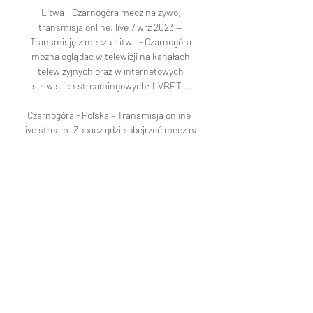
Litwa - Czarnogóra mecz na żywo, 
transmisja online, live 7 wrz 2023 — 
Transmisję z meczu Litwa - Czarnogóra 
można oglądać w telewizji na kanałach 
telewizyjnych oraz w internetowych 
serwisach streamingowych: LVBET ...

Czarnogóra - Polska – Transmisja online i 
live stream. Zobacz gdzie obejrzeć mecz na 
żywo - 06-09-2023 - Meczyki. plGdzie 
oglądać mecz Czarnogóra - Polska? 
Przedstawiamy transmisje TV online oraz 
linki do streamów na żywo Poniżej 
przedstawiamy szczegółowy program 
telewizyjny oraz linki do legalnych źródeł, w 
których będzie prowadzona transmisja na 
żywo z meczu. Sprawdź dostępne kanały tv i 
godzinę startu transmisji. Spotkanie 
odbędzie się 06. 

[Relacja na żywo@@] Litwa Serbia gledaj na 