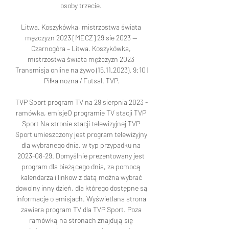
osoby trzecie. 

Litwa. Koszykówka, mistrzostwa świata 
mężczyzn 2023 [MECZ] 29 sie 2023 — 
Czarnogóra – Litwa. Koszykówka, 
mistrzostwa świata mężczyzn 2023 
Transmisja online na żywo (15.11.2023). 9:10 | 
Piłka nożna / Futsal. TVP.

TVP Sport program TV na 29 sierpnia 2023 - 
ramówka, emisjeO programie TV stacji TVP 
Sport Na stronie stacji telewizyjnej TVP 
Sport umieszczony jest program telewizyjny 
dla wybranego dnia, w typ przypadku na 
2023-08-29. Domyślnie prezentowany jest 
program dla bieżącego dnia, za pomocą 
kalendarza i linkow z datą można wybrać 
dowolny inny dzień, dla którego dostępne są 
informacje o emisjach. Wyświetlana strona 
zawiera program TV dla TVP Sport. Poza 
ramówką na stronach znajdują się 