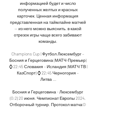
информацией будет и число 
полученных желтых и красных 
карточек. Ценная информация 
представленная на таймлайне матчей 
— из него можно выяснить, в какой 
отрезок игры чаще всего забивают 
команды. 

Champions Cup | Футбол Люксембург – 
Босния и Герцеговина (МАТЧ-Премьер) 
⌚ 22:45 Словакия – Исландия (МАТЧ ТВ | 
КазСпорт) ⌚ 22:45 Черногория – 
Литва ...

Босния и Герцеговина - Люксембург 
(0:2) 20 июня. Чемпионат Европы 2024. 
Отборочный турнир. Протокол матча© 
ООО «Национальный спортивный 
телеканал» 2007 — 2023. Для лиц 
старше 18 лет На сайте применяются 
рекомендательные технологии. 