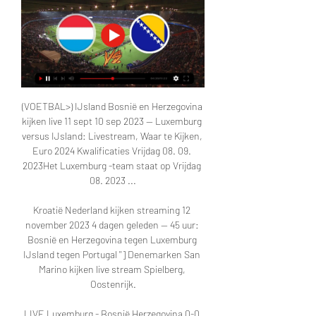
(VOETBAL>) IJsland Bosnië en Herzegovina 
kijken live 11 sept 10 sep 2023 — Luxemburg 
versus IJsland: Livestream, Waar te Kijken, 
Euro 2024 Kwalificaties Vrijdag 08. 09. 
2023Het Luxemburg -team staat op Vrijdag 
08. 2023 ...

Kroatië Nederland kijken streaming 12 
november 2023 4 dagen geleden — 45 uur: 
Bosnië en Herzegovina tegen Luxemburg 
IJsland tegen Portugal ''] Denemarken San 
Marino kijken live stream Spielberg, 
Oostenrijk.

LIVE Luxemburg - Bosnië Herzegovina 0-0 