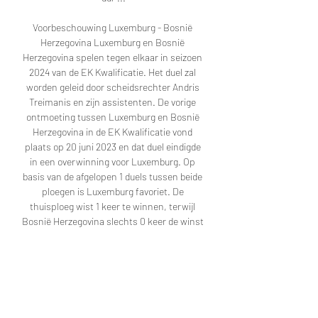
Voorbeschouwing Luxemburg - Bosnië 
Herzegovina Luxemburg en Bosnië 
Herzegovina spelen tegen elkaar in seizoen 
2024 van de EK Kwalificatie. Het duel zal 
worden geleid door scheidsrechter Andris 
Treimanis en zijn assistenten. De vorige 
ontmoeting tussen Luxemburg en Bosnië 
Herzegovina in de EK Kwalificatie vond 
plaats op 20 juni 2023 en dat duel eindigde 
in een overwinning voor Luxemburg. Op 
basis van de afgelopen 1 duels tussen beide 
ploegen is Luxemburg favoriet. De 
thuisploeg wist 1 keer te winnen, terwijl 
Bosnië Herzegovina slechts 0 keer de winst 
uit het vuur wist te slepen. 0 keer eindigde 
een confrontatie tussen beide ploegen in 
een gelijkspel. Resultaat Aantal Winst 
Luxemburg 1 Winst Bosnië Herzegovina 0 
Gelijkspel Totaal Natuurlijk is het ook 
interessant om te kijken naar de huidige 