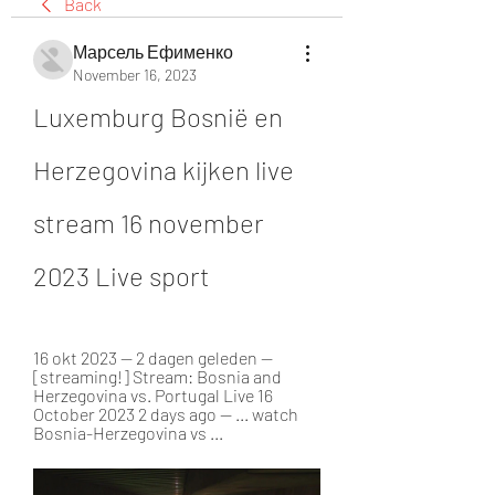
Back
Марсель Ефименко
November 16, 2023
Luxemburg Bosnië en 
Herzegovina kijken live 
stream 16 november 
2023 Live sport
16 okt 2023 — 2 dagen geleden — 
[streaming!] Stream: Bosnia and 
Herzegovina vs. Portugal Live 16 
October 2023 2 days ago — ... watch 
Bosnia-Herzegovina vs ...