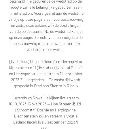
pagina blijf je gedurende de wedstrijd op de 
hoogte van alle belangrijke gebeurtenissen 
in het stadion. Voorafgaand aan de wedstrijd 
vind je op deze pagina een voorbeschouwing 
en zodra deze bekend zijn de opstellingen 
van de beide teams. Na de wedstrijd kan je 
op deze pagina terecht voor een uitgebreide 
nabeschouwing met alles wat je over deze 
wedstrijd moet weten. 

[live hd<<<] IJsland Bosnië en Herzegovina 
kijken stream 11 [live hd<<<] IJsland Bosnië 
en Herzegovina kijken stream 11 september 
2023 21 uur geleden — De wedstrijd wordt 
gespeeld in Stadions Skonto in Riga. >

Luxemburg Slowakije kijken live stream 
16.10.2023 15 okt 2023 — Live Stream ✌H2H 
[Stroom##] Bosnië en Herzegovina 
Liechtenstein kijken stream ] Kroatië 
Letland kijken live 8 september 2023 9 
uur ...
