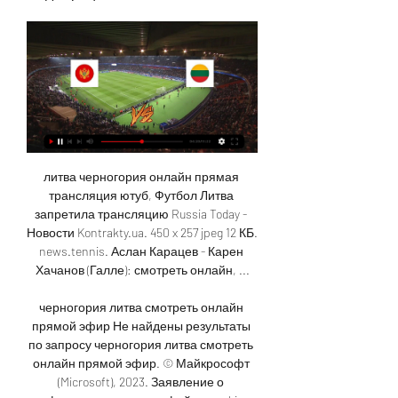
литва черногория онлайн прямая трансляция ютуб, Футбол Литва запретила трансляцию Russia Today - Новости Kontrakty.ua. 450 x 257 jpeg 12 КБ. news.tennis. Аслан Карацев - Карен Хачанов (Галле): смотреть онлайн, ...

черногория литва смотреть онлайн прямой эфир Не найдены результаты по запросу черногория литва смотреть онлайн прямой эфир. © Майкрософт (Microsoft), 2023. Заявление о конфиденциальности и файлы cookie ...

Литва. Трансляция матча 16.11.2023 смотреть онлайн 19 часов назад — Черногория - Литва Трансляция матча смотреть онлайн 16.11.2023 : Футбол : УЕФА ЕВРО 2024. Чемпионат Европы по футболу. Отборочные матчи.

00 П2 10. 50 Двойной шанс 1X 1. 05 12 1. 18 X2 3. 25 Группа Тур Дата, время Счет П1 Х П2 Группа I 7 15. 11. 2023 22:45 Группа I, Тур 7 Израиль – Швейцария 1: 1 8 12. 2023 22:45 Группа I, Тур 8 Косово 1: 0 Группа H 17. 10. 2023 21:45 Группа H, Тур 8 Сан-Марино Дания 1: 2 Группа C Группа C, Тур 8 Мальта Украина 1: 3 Группа G Группа G, Тур 8 Сербия Черногория 3: 1 Литва Венгрия 2: 2 Северная Ирландия Словения 0: 1 Англия Италия 17. 2023 19:00 Финляндия Казахстан Группа B 16. 2023 21:45 Группа B, Тур 8 Греция Нидерланды Полный календарь 9 16. 2023 20:00 Группа G, Тур 9 Болгария –: – Группа F Группа F, Тур 9 Азербайджан Швеция Группа A Группа A, Тур 9 Кипр Испания Эстония Австрия Грузия Шотландия Группа J 16. 

Литва - Черногория смотреть онлайн - ODDS.ru 7 сент. 2023 г. — Смотреть онлайн трансляцию матча Литва - Черногория ✓: Чемпионат Европы Квалификация 2024, 7 ⚽ начало прямой трансляции матча по Футболу в ...

Черногория - Литва, 16 ноября 2023 - смотреть онлайн, прямая трансляция матча - ЕВРО-2024 - отборочный турнир Чемпионата Европы16 ноября 2023, четверг. 22:45 МСК Группа G. 9-й тур Стадион: Под Горицом (Подгорица, Черногория), вместимость: 15230 Кто победит в основное время? Уведомления по матчам в мобильном приложении «Чемпионата» Скачать Черногория — Литва Приветствуем всех любителей спорта! Рады предложить вашему вниманию онлайн-трансляцию матча Черногория – Литва в рамках турнира ЧЕ-2024 - квалификация, Группа G. 

4 31Чат: ФУТБОЛ16-11-2023, 07:11 МОК предостерег от участия в Играх дружбы в РФ, чемпионка России Акатьева может пропустить сезон, Челси и офшоры Абрамовича, Рублев мимо плей-офф итогового, а Медведев – в полуфинале, Смолов стал отцо16-11-2023, 07:00 Бразильцы готовы рискнуть Жезусом против Аргентины16-11-2023, 06:15 Игорь Егоров о судьях из Саудовской Аравии и Катара в РПЛ: Это арбитры третьего света. 

Черногория - Литва 16.11.2023 4 часа назад — Смотреть онлайн: Черногория - Литва (Евро) ✓️ 16.11.2023 ✓️ Смотреть матч онлайн ☝ Прямая трансляция ☛ четверг - 21:45 - Футбол на SPORT ...

В последней встрече команда Литва одержала победу. В этом матче команда Литва забила 0 мячей, а Черногория 0 мячей. 07. 09. 23 Литва - Черногория 17. 10. 23 Литва - Венгрия 14. 23 Болгария - Литва 10. 23 Литва - Сербия 20. 06. 23 Венгрия - Литва 2-0 17. 23 Литва - Болгария Сербия - Черногория 3-1 Черногория - Болгария Черногория - Венгрия 0-0 27. 03. 

Литва - Черногория - результаты матча 7 сентября 2023﻿ Литва - Черногория - результаты матча 7 сентября 2023 Хоккей Новости хоккея Хоккей онлайн Хоккейные хайлайты NHL AHL КХЛ ВХЛ МХЛ Беларусь Казахстан Футбол Новости футбола Футбол онлайн Евро-2024 РПЛ ФНЛ Лига чемпионов Лига Европы Англия Германия Испания Италия Португалия Франция Еще... Бельгия Украина РЕКЛАМА, 18+ О рекламодателеРекламодатель: ООО «БК «ПАРИ» Завершен, 15 ноября Баффало Бостон 2-5 Коламбус Питтсбург 3-5 Монреаль Калгари 1-2 Вашингтон Вегас 3-0 Сент-Луис Тампа-Бэй 5-0 Нэшвилл Анахайм 2-3 Даллас Аризона 4-3ОТ Виннипег Нью-Джерси 6-3 Калгари Рэнглерс Бейкерсфилд Кондорс Сан-Хосе Флорида Омские Крылья АКМ 1-4 Металлург Нк Югра 4-7 Сибирские Снайперы Омские Ястребы 3-4ОТ Норильск Ростов 8-3 Динамо-Алтай Рубин Сокол Тамбов 0-5 Химик Торос 4-2 Гомель Неман Экстралига Беларуси Академия Михайлова U20 Академия Михайлова 3-6 Динамо Спб Ижсталь 5-1 Рязань Челны Лида Витебск МХК Атлант Капитан 5-3 Хартфорд Вулф Пэк Спрингфилд Тандербердс Гранд-Рэпидс Чикаго Вулвз 5-2 СКА-Нева Молот-Прикамье 0-2 ЦСКА Амур 2-1 Сербия 1-0 Товарищеские матчи Израиль Швейцария 1-1 Чемпионат Европы Завершен, 16 ноября Лаваль Рокетс Бельвилль Сенаторз 6-4 Уилкс-Берри Скрэнтон Херши Беарз 4-5ОТ Каролина Филадельфия 1-3 • LIVE Эдмонтон Сиэтл Колорадо Хендерсон Сильвер Найтс Коачелла Вэлли Файрбердс Ванкувер Нью-Йорк Сан-Диего Галлс Шарлотт Чекерс СЕГОДНЯ, 13:00 Кузнецкие Медведи Ирбис СЕГОДНЯ, 14:00 Химик Новополоцк Юность-Минск СЕГОДНЯ, 15:30 Сибирь Металлург Мг СЕГОДНЯ, 16:00 Горняк Актобе Чемпионат Казахстана СЕГОДНЯ, 16:30 Южный Урал Барс Горняк-УГМК Нефтяник СЕГОДНЯ, 17:00 Бейбарыс Иртыш Трактор Барыс СЕГОДНЯ, 18:00 Спутник Толпар Реактор Авто СЕГОДНЯ, 19:00 Ак Барс Динамо Москва Северная Македония U21 Грузия U21 Чемпионат Европы до 21 года Сан-Марино U21 Италия U21 Мальта U21 Казахстан U21 Локомотив Куньлунь Ред Стар Северсталь СКА Брест Динамо-Молодечно Металлург-Жлобин Локомотив-Орша СЕГОДНЯ, 19:10 Динамо Минск Витязь СЕГОДНЯ, 19:30 Спартак Салават Юлаев ХК Сочи Лада СЕГОДНЯ, 20:00 Азербайджан Швеция Грузия Шотландия Эстония Австрия СЕГОДНЯ, 22:00 Оттава Детройт СЕГОДНЯ, 22:45 Кипр Болгария Венгрия Лихтенштейн Черногория Литва Словакия Исландия Люксембург Босния и Герцеговина 17 ноября, 03:00 Кливленд Монстерс Рочестер Американс 17 ноября, 04:30 Чикаго 17 ноября, 05:00 17 ноября, 06:00 17 ноября, 06:30 Лос-Анджелес 17 ноября, 14:30 17 ноября, 15:00 17 ноября, 15:30 Звезда 17 ноября, 16:00 17 ноября, 16:30 Авангард Адмирал 17 ноября, 17:00 Мамонты Югры Стальные Лисы 17 ноября, 18:00 Сан-Марино Кардифф Дэвилз Номад Русские Витязи Алмаз 17 ноября, 19:00 Австрия U21 Франция U21 Испания U21 Венгрия U21 Академия СКА-Юниор МХК Спартак Германия U21 Эстония U21 Нефтехимик Украина U21 Люксембург U21 17 ноября, 20:00 Финляндия Северная Ирландия 17 ноября, 20:30 Швейцария U21 Армения U21 17 ноября, 22:00 Торонто 17 ноября, 22:45 Дания Словения Мальта Северная Македония Молдова Албания Польша Чехия HD Футбол онлайн | Матчи 7 сентября 2023 | Чемпионат Европы | Турнирная таблица | Результаты 07/09/2023 2-2 07/09/2023 Литва - Черногория Инфо H2H 7 сентября 2023 года, состоялся футбольный матч между командой Литва и командой Черногория, который проходил в рамках Чемпионата Европы. 

Литва смотреть онлайн трансляцию 16.11.2023 через 4 часа — Бесплатная прямая онлайн трансляция матча между Черногория и Литва в Отборочный турнир ЕВРО. в сезоне 2023-2024, которая состоится ...

Литва 2:2 Черногория - 7 сентября 2023 - прямая Смотрите прямую трансляцию матча Литва - Черногория онлайн. И будьте в курсе Смотреть. 0'. 90'+6.

Черногория - Литва ≺ 16. 11. 2023 ≻ Смотреть онлайн трансляцию матча ⋆ Евро 2024, Квалификация ⇒ Футбол сегодня онлайн на СПОРТ. UAПОПУЛЯРНЫЕ НОВОСТИ Футбол | 15. 2023, 22:34 The Athletic – о возможной новой роли для Александра Зинченко в «Арсенале» 15. 2023, 20:00 УЕФА внедряет новшества: что изменится в Лиге чемпионов? 15. 2023, 11:46 Алексей Сливченко – о нашумевшей истории вокруг сборной Украины U-19… 15. 2023, 08:42 О нем должны были помнить из-за голов и ярких действий на поле, но вспоминают лишь ориентацию 14. 2023, 20:00 Горнякам необходимо дойти по поздних стадий Лиги чемпионов 2023/24 14. 

2023. Предлагаем вашему вниманию полную информацию по матчу, статистику моментов, результат онлайн, текстовую трансляцию, обзор матча, таблицы. Черногория-:-Литва Составы команд Информация по матчу обновляется автоматически Статистика и серия последних 5 игр Черногория 2-1 Болгария Литва 2-2 Черногория Черногория 0-2 Сербия Болгария 0-1 Черногория 2-0 Финляндия Тотал забитых: 1. 4 | Тотал пропущенных: 1 Болгария 0-2 Литва Венгрия 2-0 Литва 1-1 Сербия 2-0 Литва Тотал забитых: 1 | Тотал пропущенных: 1. 

9-й тур. Начало встречи 16 ноября 2023 года запланировано на 22:45 по московскому времени и пройдет на стадионе Под Горицом. Выступление в турнире Соотношение статистических данных команд 40. 83% владения мячом 42. 43 Актуальные материалы 04:53 20:47 00:08 23:43 23:41 09:13 09:33 08:30 02:40 00:12 Результаты голосования Исход в основное время П1 1. 35 Х 5. 

Страница матча Футбол. SPORTARENA. comЛитва - Черногория о матче 27 июня 2015, Евробаскет. Женщины. Матчи за 5-8 местаДорогие читатели, мы рады видеть вас на онлайн трансляции и анонсе матча Литва - Черногория. 27 июня 2015, в 17:00 произойдет очередной баскетбольный матч между командой Литва и командой Черногория, матч будет проходить в рамках Матч за 7 место регулярного баскетбольного чемпионата: Евробаскет. Матчи за 5-8 места, баскетбол состоится на домашнем стадионе хозяев. После предыдущего матча наставники обеих команд внесли коррективы как в составы команд, так и в тактические построения своих подопечных. 

Лучше бы верблюдов в зоопарк пригласили16-11-2023, 06:00 Тоттенхэм готов побороться за Андре16-11-2023, 05:59 Лоськов возглавит Казанку. Вторая команда Локо будет воссоздана со следующего сезона Второй лиги16-11-2023, 05:47 Камавинга не сыграет за Францию в ноябре из-за растяжения связок колена. Хавбеку Реала вряд ли потребуется операция16-11-2023, 04:34 Экс-тренер Сочи Гаранин возглавил Черноморец16-11-2023, 04:21 Тренер России U21 Шабаров о 3:1 с Беларусью: Доволен первым таймом, кроме реализации моментов. Второй тайм не совсем удался16-11-2023, 00:59 Двукратный обладатель Кубка Либертадорес Гальярдо возглавит Аль-Иттихад Бензема. Контракт – по схеме 1, 5+1, 516-11-2023, 00:47 Хоселу: Ямаль – жемчужина нашей страны, мы должны всячески поддерживать его и помогать. Он станет фундаментальной фигурой в сборной Испании16-11-2023, 00:43 Товарищеский матч. Бельгия победила Сербию (1:0) благодаря голу Карраско16-11-2023, 00:29 Арсенал и Ньюкасл интересуются Брандтом. 

Черногория - Литва. Трансляция матча 16. 11. 2023 смотреть онлайнЧАТ | Четверг, 16 Ноября 2023 года | Время: 07:20 Новости спорта: Футбол, Лига Чемпионов и Европы, Хоккей, Теннис, обзоры, статистика, таблицы, голы, повторы, результаты, трансляции онлайн Футбол: УЕФА ЕВРО 2024. Чемпионат Евр