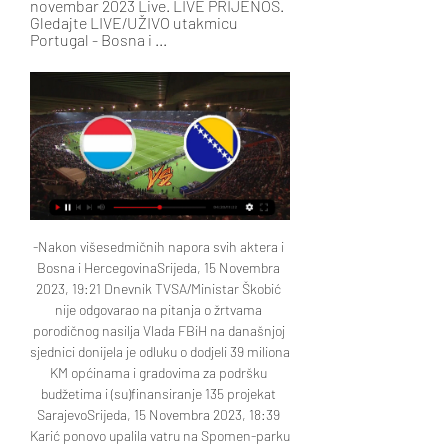
novembar 2023 Live. LIVE PRIJENOS. 
Gledajte LIVE/UŽIVO utakmicu 
Portugal - Bosna i ...
-Nakon višesedmičnih napora svih aktera i Bosna i HercegovinaSrijeda, 15 Novembra 2023, 19:21 Dnevnik TVSA/Ministar Škobić nije odgovarao na pitanja o žrtvama porodičnog nasilja Vlada FBiH na današnjoj sjednici donijela je odluku o dodjeli 39 miliona KM općinama i gradovima za podršku budžetima i (su)finansiranje 135 projekat SarajevoSrijeda, 15 Novembra 2023, 18:39 Karić ponovo upalila vatru na Spomen-parku Vraca Ponovo gori plamen na Spomen-parku Vraca! Sarajevo je bilo i ostalo antifašistički grad, grad slobode i dobrih ljudi. Zahvaljujem se za saradnju i pomo SportSrijeda, 15 Novembra 2023, 18:27 Fudbalski reprezentativci BiH doputovali u Luksemburg Fudbalski „A“ reprezentativci Bosne i Hercegovine stigli su danas u Luksemburg gdje će sutra igrati meč pretposljednjeg kola kvalifikacija za UEFA EUR VIjesti danas Srijeda, 15 Novembra 2023, 18:22 Svečano obilježavanje godišnjice Instituta za islamsku tradiciju Bošnjaka Srijeda, 15 Novembra 2023, 17:18 Femicid je ubistvo iz mržnje, a ne “tragični kraj jedne ljubavi” Srijeda, 15 Novembra 2023, 16:36 Započelo mjerenje kvaliteta zraka zatvorenog prostora u vrtićima u Federaciji BiH Srijeda, 15 Novembra 2023, 16:31 Uručena nova oprema Službi za zaštitu od požara Općine Vogošća Srijeda, 15 Novembra 2023, 14:54 Palestinska zajednica u BiH zahvalna za doprinos evakuaciji bh. 

15/11/2023 19:33 HOROR U SRBIJI: MLADIĆ UBIO POZNANIKA (70) U NJEGOVOM STANU 15/11/2023 18:18 PRIZOR IZNENADIO MNOGE: U JADRANSKOM MORU SNIMLJENA ŽIVOTINJA KOJU SIGURNO NIKO... 15/11/2023 17:57 OBEĆALA MU SPOLNI ODNOS ZA 120 MARAKA IZA TRGOVINE: A TAMO... 15/11/2023 17:34 ALBANKA (26) IZGUBILA ŽIVOT NA RADNOM MJESTU: MAŠINA JE SMRSKALA NA... 15/11/2023 16:56 POTVRĐENA OPTUŽNICA PROTIV OCA I MAJKE DJEČAKA KOJI JE POČINIO MASAKR... 15/11/2023 15:35 Svijet AVIONI S PACIJENTIMA IZ GAZE STIGLI U TURSKU Hayat - 16/11/2023 07:29 Hayat - 16/11/2023 07:03 BIDEN SVEČANO DOČEKAO XI JINPINGA, PA GA NAZVAO DIKTATOROM Hayat - 16/11/2023 06:54 ŠPANSKI PREMIJER: RADIT ĆU NA PRIZNANJU PALESTINE KAO NEZAVISNE DRŽAVE 16/11/2023 06:43 HOROR U RAJU: POTONUO BROD SA 100 PUTNIKA, SNIMKE ZASTRAŠUJUĆE 16/11/2023 06:34 UN USVOJILE REZOLUCIJU KOJOM SE POZIVA NA HUMANITARNU PAUZU U GAZI 15/11/2023 22:31 HUMANOST JE UMRLA: BROJ UBIJENIH PALESTINACA U IZRAELSKIM NAPADIMA DOSTIGAO 11. 

Bosna i Hercegovina U17 Mađarska U17 uživo prijenos 30. okt 2023. — Bosna i Hercegovina U17 Mađarska U17 uživo prijenos gledaj 31.10.2023 Nogometna U17 reprezentacija Bosne i Hercegovine je nogometna ...

Lihtenštajn Bosna i Hercegovina uživo prijenos 13 oktobar 13. okt 2023. — 8. sep 2023. — Gledajte uživo prijenos utakmice Portugal – BiH (LIVESTREAM) Fudbalska reprezentacija Bosne i Hercegovine u okviru trećeg ...

500 15/11/2023 22:00 POVJERLJIVI IZVJEŠTAJI IAEA: IRAN IMA DOVOLJNO OBOGAĆENOG URANA ZA TRI ATOMSKE... 15/11/2023 21:47 AHATOVIĆ O ORUŽJU KOJE KORISTI IZRAEL: BOMBAMA OD 907 KILA GAĐAJU... 15/11/2023 21:19 Crna Hronika OTAC NOŽEM NASRNUO NA KĆERKU, OBOJE ZAVRŠILI U BOLNICI Hayat - 16/11/2023 07:17 EMIRA MASLAN BIT ĆE SAHRANJENA DANAS U GORAŽDU Hayat - 16/11/2023 07:00 BAHATA VOŽNJA IZ BIH: MUŠKARAC DIVLJAO AUTOMOBILOM, UŠAO U SUPROTAN SMJER, SUVOZAČ SE SMIJAO Hayat - 15/11/2023 20:10 UHAPŠENA ČETIRI CARINIKA I ČETIRI POLICAJCA U AKCIJI ‘DIVIČ’ 15/11/2023 18:34 I DALJE TRAJE POTRAGA ZA ADNANOM FAJIĆEM: PRONAĐENA NJEGOVA JAKNA BLIZU... 15/11/2023 18:04 TRAGEDIJA U BIH: UHAPŠENI SE OBJESIO U POLICIJSKOJ STANICI 15/11/2023 15:32 U BLAŽUJU UHAPŠEN MUŠKARAC, OSUMNJIČEN KAO PRIPADNIK TERORISTIČKE ORGANIZACIJE 15/11/2023 13:40 POZNAT TERMIN DŽENAZE EMIRE MASLAN KOJU JE UBIO ANEL BEĆIROVIĆ 15/11/2023 13:14 NAKON HAPŠENJA U TREBINJU: OTETU ŽENU TJERAO DA SE DROGIRA 15/11/2023 13:12 Sport SELEKTOR LUKSEMBURGA: NISMO FAVORITI PROTIV BOSNE I HERCEGOVINE Hayat - 15/11/2023 20:33 SELEKTOR ZMAJEVA: SUTRA NAM JE BITNO DA SE PRIPREMIMO ZA REZULTAT, TO JE U BARAŽU NAJVAŽNIJE Hayat - 15/11/2023 19:56 ZMAJEVI STIGLI U LUKSEMBURG, VEČERAS ĆE ODRADITI TRENING Hayat - 15/11/2023 16:02 UEFA PREDSTAVILA SLUŽBENU LOPTU EVROPSKOG PRVENSTVA 2024. 

Gdje gledati Zmajeve u važnoj utakmici protiv 19. jun 2023. — Direktan TV prijenos na 24 kanala. Foto: EPA-EFE / Portugal - BiH, Lisabon 17. juni 2023. Bosna i Hercegovina i Luksemburg u utorak, 20. juna ...

Prenos uživo utakmice BiH – Luksemburg, utorak 20, 45 satiBiH i Luksemburg u utorak na Bilinom polju od 20, 45 sati igraju meč četvrtog kola grupe J kvalifikacija za EURO. Duel će u BiH prenositi BHT1, a prema raspoloživim podacima putem satelitskih i internet platformi diljem svijeta će utakmicu prenositi sljedeći kanali: Arena Premium 2 (Srbija) beIN Connect Mena (Internacionalni) beIn Connect Mena 1 (Engleska) DAZN (Njemačka) DAZN (Kanada) DAZN (Japan) Megogo Futbol 10 (Ukrajina) Nova Sports Extra 1 (Grčka) Okko Sport (Rusija) Optus Sports (Australija) RTL Tele (Luksemburg) Sky Sport (Italija) Sport TV1 (Portugal) SportKlub (Slovenija) SportKlub (Hrvatska) SuperSport OTT (Južna Afrika) TV2 Play (Danska) TV2 Play (Norveška) UEFA TV ViaPlay (Baltik) ViaPlay (Velika Britanija) ViaPlay (Island) ViaPlay (Švedska) (Reprezentacija. 

000 EURA 13/11/2023 13:07 PAD CIJENA NAFTE TREĆU SEDMICU ZAREDOM 13/11/2023 11:24 CRNO ZLATO SKOČILO NA 81 DOLAR: STREPI SE OD NAJNOVIJIH ODLUKA... 11/11/2023 15:41 PROMO/NOVI IQOS ILUMA STIGAO U BIH: NAJINOVATIVNIJI UREĐAJ BEZ POTREBE ZA... 10/11/2023 14:53 PROMO / NOVA LED RASVJETA NA PRILAZIMA OSNOVNIM ŠKOLAMA NA PODRUČJU... 10/11/2023 10:10 BANKARI OTKRIVAJU HOĆE LI DOĆI DO POVEĆANJA KAMATNE STOPE 10/11/2023 09:41 Magazin OGLASILA SE ŽENA TEŠKO BOLESNOG GLUMCA: NE PREPOZNAJE VIŠE NI DJECU, NE MOŽE DA SE KREĆE BEZ POMOĆI Hayat - 15/11/2023 23:13 FEMICID I KRIVIČNI ZAKON: PRAVNA STRUKA VRLO OPREZNA Hayat - 15/11/2023 22:34 ZATRAŽENE INFORMACIJE: ŠTA JE VLAST U BIH URADILA POVODOM FEMICIDA? Melina Rasidovic - 15/11/2023 22:11 BEČAREVIĆ ZA HAYAT: UK NE VLADA VLADOM KS, VEĆ KONAKOVIĆ I... 

Bosna i Hercegovina Portugal uživo 16 oktobar 2023 15. okt 2023. — Bosna i Hercegovina Portugal uživo 16 oktobar 2023 Besplatno Nogometni/Fudbalski savez Bosne i Hercegovine. PORTUGAL, 7, 7, 0, 0, 27, 2, ...

GODINE 15/11/2023 13:46 OBILJEŽENA STOTA GODIŠNJICA NOGOMETNOG KLUBA OZREN 15/11/2023 09:45 ŠOKANTNA TUČNJAVA U NBA-U: LEGENDA WARRIORSA GUŠILA GOBERTA, ISKLJUČENA TRI IGRAČA 15/11/2023 08:02 SJEĆANJE NA DAN KADA JE FK SARAJEVO UGOSTIO LEGENDARNI MANCHESTER UNITED 15/11/2023 07:03 ŠOKANTAN ISTUP IZRAELACA: KAPITEN DONIO PATIKU OTETOG DJEČAKA 14/11/2023 20:06 FUDBALSKI REPREZENTATIVCI BIH TRENIRALI I BEZ KOLAŠINCA I DEMIROVIĆA 14/11/2023 13:26 Biznis LETE U NEBO: PODIVLJALE CIJENE AVIOKARATA, OVO SU NAJNOVIJI PODACI Hayat - 15/11/2023 17:24 ZA BANKE NEMA KRIZE: GRAĐANIMA POVEĆALI KAMATE NA KREDITE! Hayat - 15/11/2023 10:11 PROMO / MODNI BREND HAAD PREDSTAVLJA VRHUNSKU MODNU UMJETNOST U BIH I TO U SRCU SARAJEVA Hayat - 14/11/2023 19:50 U OVOM EVROPSKOM GRADU KVADRAT STANA IDE I DO 13. 

EmisijeOni pobjeđujuJači od profesionalnih i životnih izazova. Savladavaju lične i prepreke koje im postavlja društvo, te izlaze van okvira i kreiraju nove. EmisijeOpservatorijInformativni magazin u kom analiziramo s gostima medijsko pokrivanje događaja u regiji i svijetu – šta i kako mediji izvještavaju. 

UŽIVO Bosna i Hercegovina – Portugal, ovdje gledajte live 16. okt 2023. — UŽIVO Bosna i Hercegovina – Portugal, ovdje gledajte live stream 8. kola kvalifikacija za UEFA Euro 2024 nogometno prvenstvo · Utakmica koja se ...

(sport uživo***) Bosna i Hercegovina U17 Andora 28. okt 2023. — (sport uživo***) Bosna i Hercegovina U17 Andora U17 uživo prijenos gledaj 28 oktobar 2023 Sejad Salihović. Bosnia & Herzegovina .

Nogometni/Fudbalski savez Bosne i HercegovineBiH-Portugal 0:5 16. oktobar 2023. Lihtenštajn-BiH 0:2 13. oktobar 2023. Island-BiH 1:0 11. septembar 2023. BiH-Lihtenštajn 2:1 8. septembar 2023. BiH-Luksemburg 0:2 20. juni 2023. Portugal-BiH 3:0 17. juni 2023. Slovačka-BiH 2:0 26. mart 2023. BiH-Island 3:0 23. mart 2023. Nogometni/Fudbalski savez Bosne i Hercegovine Adresa: Bulevar Meše Selimovića 95, 71000 Sarajevo Tel: +(387) 033 276-676 Fax: +(387) 033 444-332 Email: Ova e-maila adresa je zaštićena od spambotova. Omogućite JavaScript da biste je vidjeli. 

HomeBIH Hayat - 16/11/2023 07:08 SVIJET TRAŽI SE OSTAVKA NETANYAHUA U IZRAELU: IZGUBIO JE POVJERENJE NARODA BIH SLIJEDI NAM PROMJENA VREMENA, ALI I TEMPERATURE: EVO KAKAV NAS VIKEND OČEKUJE SINDIKATI ZABRINUTI ZBOG SITUACIJE U FBIH: IZVJESNA POSKUPLJENJA, LOMI SE PREKO LEĐA... ISAK: ZA PROJEKTE NA PODRUČJU ZDK VLADA FBIH IZDVOJILA 4, 7 MILIONA KM BiH VIRUSI I PREHLADE NAPUNILI AMBULANTE U BIH: OVO SU SIMPTOMI ZBOG KOJIH SE PACIJENTI OBRAĆAJU DOKTORU MILETIĆ UPOZORAVA: DODIK ĆE PROGLASITI MIRNU NEZAVISNOST RS, BIT ĆE KASNO DA NEŠTO PODUZMEMO Hayat - 16/11/2023 06:40 VOZAČI, OPREZ: POČINJE SANACIJA MOSTA BEGIĆA I BEGOVIĆA KOD JABLANICE Hayat - 16/11/2023 06:31 OPTUŽENI ZLOČINCI KARADŽIĆ I MLADIĆ: EVO KOJI SU JOŠ DOGAĐAJI OBILJEŽILI... 16/11/2023 06:26 SLIJEDI NAM PROMJENA VREMENA, ALI I TEMPERATURE: EVO KAKAV NAS VIKEND... 

Market Research Group | ForYou27 prije 3 sata — [LIVESTREAM!] Luksemburg Bosna i Hercegovina uživo gledaj 16 novembar 2023 16:30 Dobar dan BiH, kolažni program (60 min ).

Prenos uživo | Najnovije današnje vijesti s Al JazeereKontekstDijaloška emisija AJB: analize, mišljenja i diskusije o aktuelnim temama. EmisijeRecite Al JazeeriIntervju “jedan na jedan” s regionalnim i svjetskim čelnicima, utjecajnim i alternativnim glasovima koji oblikuju naše vrijeme. EmisijeGranice istokaAktuelnosti i analize iz zemalja Bliskog istoka. 

"FREE" Painting Class prije 3 sata — Luksemburg Bosna i Hercegovina uživo prijenos gledaj 16 novembar 2023 Live. LIVE PRIJENOS. Gledajte LIVE/UŽIVO utakmicu Portugal - Bosna i ...

Gledajte uživo prijenos utakmice Bosna i Hercegovina U okviru četvrtog kola kvalifikacija za odlazak na Evropsko prvenstvo selekcija Bosne i Hercegovine dočekat će Luksemburg na Bilinom polju 20. juna.

TVSA. BASarajevoSrijeda, 1