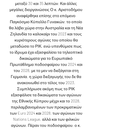
μεταξύ 30 και 35 λεπτών. Και άλλες 
μεγάλες διοργανώσεις Ο κ. Αριστοδήμου 
αναφέρθηκε επίσης στο επόμενο 
Παγκόσμιο Κύπελλο Γυναικών, το οποίο 
θα λάβει χώρα στην Αυστραλία και τη Νέα 
Ζηλανδία το καλοκαίρι του 2023 και τους 
κυριότερους αγώνες του οποίου θα 
μεταδώσει το ΡΙΚ, ενώ υπενθύμισε πως 
το ίδρυμα έχει εξασφαλίσει τα τηλεοπτικά 
δικαιώματα για το Ευρωπαϊκό 
Πρωτάθλημα ποδοσφαίρου του 2024 και 
του 2028, με το μεν να διεξάγεται στη 
Γερμανία, η χώρα διεξαγωγής του δε θα 
ανακοινωθεί στο τέλος του 2023. 
Συμπλήρωσε ακόμη πως το ΡΙΚ 
εξασφάλισε τα δικαιώματα των αγώνων 
της Εθνικής Κύπρου μέχρι και το 2028, 
περιλαμβανομένων των προκριματικών 
των Euro 2024 και 2028, των αγώνων του 
Nations League, αλλά και των φιλικών 
αγώνων. Πέραν του ποδοσφαίρου, ο κ. 
