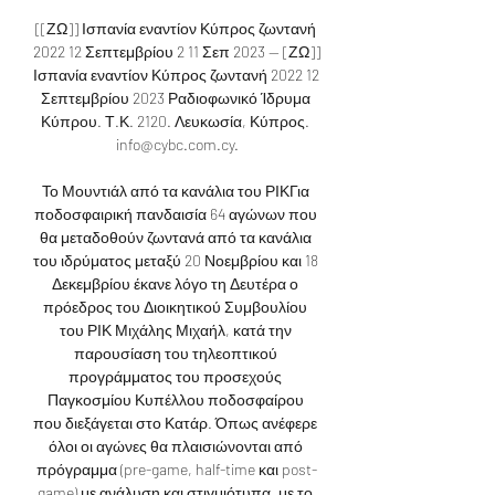
[[ΖΩ]] Ισπανία εναντίον Κύπρος ζωντανή 
2022 12 Σεπτεμβρίου 2 11 Σεπ 2023 — [ΖΩ]] 
Ισπανία εναντίον Κύπρος ζωντανή 2022 12 
Σεπτεμβρίου 2023 Ραδιοφωνικό Ίδρυμα 
Κύπρου. Τ.Κ. 2120. Λευκωσία, Κύπρος. 
info@cybc.com.cy.

Το Μουντιάλ από τα κανάλια του ΡΙΚΓια 
ποδοσφαιρική πανδαισία 64 αγώνων που 
θα μεταδοθούν ζωντανά από τα κανάλια 
του ιδρύματος μεταξύ 20 Νοεμβρίου και 18 
Δεκεμβρίου έκανε λόγο τη Δευτέρα ο 
πρόεδρος του Διοικητικού Συμβουλίου 
του ΡΙΚ Μιχάλης Μιχαήλ, κατά την 
παρουσίαση του τηλεοπτικού 
προγράμματος του προσεχούς 
Παγκοσμίου Κυπέλλου ποδοσφαίρου 
που διεξάγεται στο Κατάρ. Όπως ανέφερε 
όλοι οι αγώνες θα πλαισιώνονται από 
πρόγραμμα (pre-game, half-time και post-
game) με ανάλυση και στιγμιότυπα, με το 