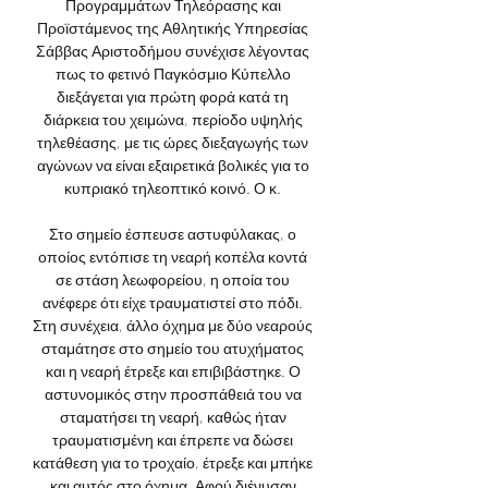
Προγραμμάτων Τηλεόρασης και 
Προϊστάμενος της Αθλητικής Υπηρεσίας 
Σάββας Αριστοδήμου συνέχισε λέγοντας 
πως το φετινό Παγκόσμιο Κύπελλο 
διεξάγεται για πρώτη φορά κατά τη 
διάρκεια του χειμώνα, περίοδο υψηλής 
τηλεθέασης, με τις ώρες διεξαγωγής των 
αγώνων να είναι εξαιρετικά βολικές για το 
κυπριακό τηλεοπτικό κοινό. Ο κ. 

Στο σημείο έσπευσε αστυφύλακας, ο 
οποίος εντόπισε τη νεαρή κοπέλα κοντά 
σε στάση λεωφορείου, η οποία του 
ανέφερε ότι είχε τραυματιστεί στο πόδι. 
Στη συνέχεια, άλλο όχημα με δύο νεαρούς 
σταμάτησε στο σημείο του ατυχήματος 
και η νεαρή έτρεξε και επιβιβάστηκε. Ο 
αστυνομικός στην προσπάθειά του να 
σταματήσει τη νεαρή, καθώς ήταν 
τραυματισμένη και έπρεπε να δώσει 
κατάθεση για το τροχαίο, έτρεξε και μπήκε 
και αυτός στο όχημα. Αφού διένυσαν 