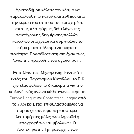
Αριστοδήμου κάλεσε τον κόσμο να 
παρακολουθεί τα κανάλια απευθείας από 
την κεραία του σπιτιού του και όχι μέσα 
από τις πλατφόρμες διότι λόγω της 
ταυτόχρονης διαχείρισης πολλών 
καναλιών υποχρεωτικά συμπιέζουν το 
σήμα με αποτέλεσμα να πέφτει η 
ποιότητα. Προσέθεσε στη συνέχεια πως 
λόγω της προβολής του αγώνα των 9. 

Επιπλέον, ο κ. Μιχαήλ ενημέρωσε ότι 
εκτός του Παγκοσμίου Κυπέλλου το ΡΙΚ 
έχει εξασφαλίσει τα δικαιώματα για την 
επιλογή ενός αγώνα κάθε αγωνιστικής του 
Europa League και Conference League από 
το 2024 και μετά, επιφυλασσόμενος να 
παράσχει σύντομα περισσότερες 
λεπτομέρειες μόλις ολοκληρωθεί η 
υπογραφή των συμβολαίων. Ο 
Αναπληρωτής Τμηματάρχης των 