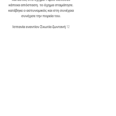
κάποια απόσταση, το όχημα σταμάτησε, 
κατέβηκε ο αστυνομικός και στη συνέχεια 
συνέχισε την πορεία του. 

Ισπανία εναντίον Σκωτία ζωντανή 12 
Οκτωβρίου 2023 ΟΛΥΜΠΙΑΚΟΣ Οι 
αγώνες του Ολυμπιακού στο ελληνικό 
πρωτάθλημα μεταδίδονται live από την 
συχνότητα της Cosmote TV. (ΡΟΉ!!!) 
Κύπρος Σκωτία μετάδοση 2022 
08.09.2023 ...

θα μεταδίδονται από το ΡΙΚ 1 και το ΡΙΚ 
HD, ενώ ο μεγάλος και ο μικρός τελικός θα 
μεταδοθούν από το ΡΙΚ 1 και ΡΙΚ HD. Είπε 
επίσης ότι από 3 έως 19 Νοεμβρίου 
μεταδίδεται καθημερινά από το ΡΙΚ 2 
εκπομπή αφιερωμένη στις 32 χώρες που 
συμμετέχουν στην τελική φάση του 
Παγκοσμίου Κυπέλλου, ενώ την 
παραμονή της έναρξης της διοργάνωσης 