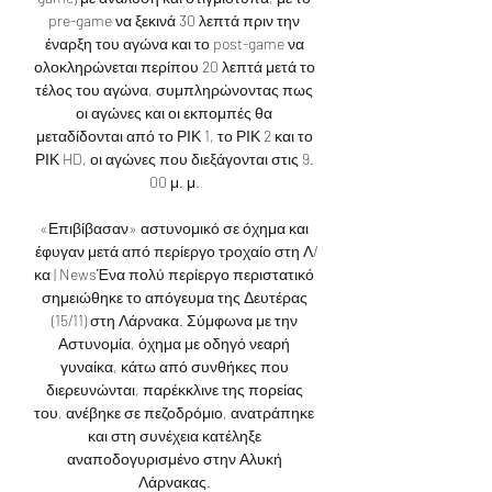
pre-game να ξεκινά 30 λεπτά πριν την 
έναρξη του αγώνα και το post-game να 
ολοκληρώνεται περίπου 20 λεπτά μετά το 
τέλος του αγώνα, συμπληρώνοντας πως 
οι αγώνες και οι εκπομπές θα 
μεταδίδονται από το ΡΙΚ 1, το ΡΙΚ 2 και το 
ΡΙΚ HD, οι αγώνες που διεξάγονται στις 9. 
00 μ. μ. 

«Επιβίβασαν» αστυνομικό σε όχημα και 
έφυγαν μετά από περίεργο τροχαίο στη Λ/
κα | NewsΈνα πολύ περίεργο περιστατικό 
σημειώθηκε το απόγευμα της Δευτέρας 
(15/11) στη Λάρνακα. Σύμφωνα με την 
Αστυνομία, όχημα με οδηγό νεαρή 
γυναίκα, κάτω από συνθήκες που 
διερευνώνται, παρέκκλινε της πορείας 
του, ανέβηκε σε πεζοδρόμιο, ανατράπηκε 
και στη συνέχεια κατέληξε 
αναποδογυρισμένο στην Αλυκή 
Λάρνακας. 
