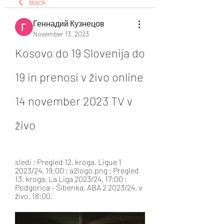
Back
Геннадий Кузнецов
November 13, 2023
Kosovo do 19 Slovenija do 
19 in prenosi v živo online 
14 november 2023 TV v 
živo
sledi ; Pregled 12. kroga. Ligue 1 
2023/24. 19:00 ; a2logo.png ; Pregled 
13. kroga. La Liga 2023/24. 17:00 ; 
Podgorica - Šibenka. ABA 2 2023/24. v 
živo. 18:00.