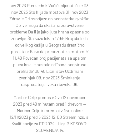
nov 2023 Predsednik Vučić, pljunuti ćale 03. 
nov 2023 Sto hiljada mostova 01. nov 2023 
Zdravlje Od psorijaze do nedostatka gvožđa: 
Obrve mogu da ukažu na zdravstvene 
probleme Da li je jako ljuta hrana opasna po 
zdravlje: Šta kažu lekari 17:55 Broj obolelih 
od velikog kašlja u Beogradu drastično 
porastao: Kako da prepoznate simptome? 
11:48 Povećan broj pacijenata sa upalom 
pluća koja je nastala od "banalnog virusa 
prehlade" 08:45 Lični stav Uzdrmani 
zverinjak 09. nov 2023 Šminkanje 
rasprodatog, i veka i čoveka 06. 

Maribor Celje prenos v živo 12 november 
2023 pred 49 minutam pred 1 dnevom — 
Maribor Celje in prenosi v živo online 
12/11/2023 pred 5 2023 12:00 Stream nzs. si 
Kvalifikacije za EP 2024 - Liga B KOSOVO: 
SLOVENIJA 14.
