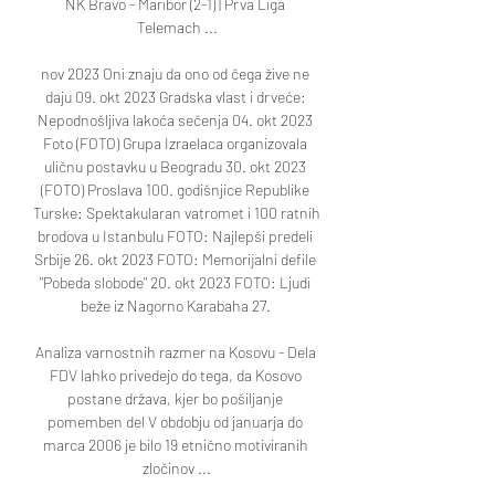
NK Bravo - Maribor (2-1) | Prva Liga 
Telemach ...

nov 2023 Oni znaju da ono od čega žive ne 
daju 09. okt 2023 Gradska vlast i drveće: 
Nepodnošljiva lakoća sečenja 04. okt 2023 
Foto (FOTO) Grupa Izraelaca organizovala 
uličnu postavku u Beogradu 30. okt 2023 
(FOTO) Proslava 100. godišnjice Republike 
Turske: Spektakularan vatromet i 100 ratnih 
brodova u Istanbulu FOTO: Najlepši predeli 
Srbije 26. okt 2023 FOTO: Memorijalni defile 
"Pobeda slobode" 20. okt 2023 FOTO: Ljudi 
beže iz Nagorno Karabaha 27. 

Analiza varnostnih razmer na Kosovu - Dela 
FDV lahko privedejo do tega, da Kosovo 
postane država, kjer bo pošiljanje 
pomemben del V obdobju od januarja do 
marca 2006 je bilo 19 etnično motiviranih 
zločinov ...
