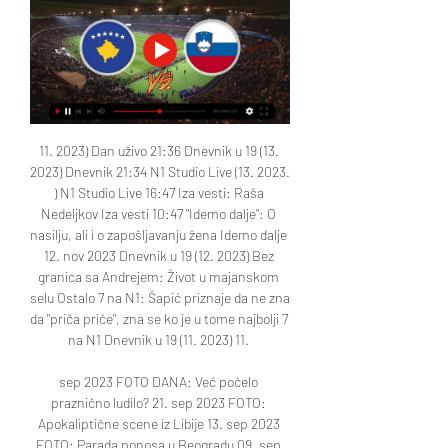
11. 2023) Dan uživo 21:36 Dnevnik u 19 (13. 
2023) Dnevnik 21:34 N1 Studio Live (13. 2023. 
) N1 Studio Live 16:47 Iza vesti: Raša 
Nedeljkov Iza vesti 10:47 "Idemo dalje": O 
nasilju, ali i o zapošljavanju žena Idemo dalje 
12. nov 2023 Dnevnik u 19 (12. 2023) Bez 
granica sa Andrejem: Život u majanskom 
selu Ostalo 7 na N1: Šapić priznaje da ne zna 
da "priča priče", zna se ko je u tome najbolji 7 
na N1 Dnevnik u 19 (11. 2023) 11. 

sep 2023 FOTO DANA: Već počelo 
praznično ludilo? 21. sep 2023 FOTO: 
Apokaliptične scene iz Libije 13. sep 2023 
FOTO: Parada ponosa u Beogradu 09. sep 