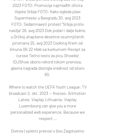
2023 FOTO: Promocija najmlađih oficira 
Vojske Srbije FOTO: Kako izgleda plavi 
Supermesec u Beogradu 30. avg 2023 
FOTO: Sedamnaesti protest "Srbija protiv 
nasilja" 26. avg 2023 Dok požari i dalje bukte, 
u Grčkoj uhapšene desetine osumnjičenih 
piromana 25. avg 2023 Cooking Krem od 
limuna 06:22 Hleb sa kurkumom Recept za 
ćurose Tečno testo za picu Showbiz 
IDJShow oborio rekord tokom prenosa, 
glavna nagrada dostigla vrednost od skoro 
60. 

Where to watch the UEFA Youth League: TV 
broadcast 2. okt. 2023 — Kosovo: Artmotion 
Latvia: Viaplay Lithuania: Viaplay 
Luxembourg can give you a more 
personalized web experience. Because we 
respect ...

Domov | spletni prenosi v živo Zagotovimo 