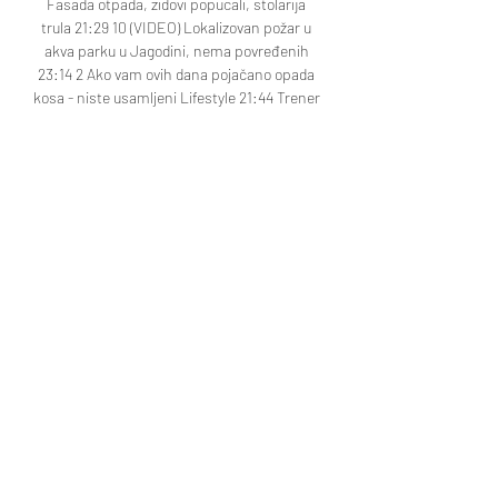
Fasada otpada, zidovi popucali, stolarija 
trula 21:29 10 (VIDEO) Lokalizovan požar u 
akva parku u Jagodini, nema povređenih 
23:14 2 Ako vam ovih dana pojačano opada 
kosa - niste usamljeni Lifestyle 21:44 Trener 
Zvezde napustio Beograd: Bahar otputovao 
u Izrael Sportklub 19:52 Mediji: Banožiću 
pronađen alkohol u krvi - nije bio vezan 
prilikom sudara Region pre 42 min 0 Kako 
Nole mrda kukovima: Uz čuvenu kubansku 
pesmu proslavio prvo mesto na ATP listi 
21:04 Pravo vreme za večeru: Da li je bolje 
jesti kasno ili uopšte ne jesti? 20:16 Sport 
Klub Loša vest za zvezdaše: Sferopulos u 
problemu pred duplo kolo 20:40 Medvedevu 
sudar najboljih drugova 22:46 Meloun ostaje 
Jokićev „šef“ na neodređeno vreme 20:23 
Derbi Mostara: Skandalozne poruke, baklje, 
tuča, prekid, 3:0 21:41 Izvor: xeco. 

When and where to watch FC Barcelona v 
Royal Antwerp 17. sep. 2023 — Please note 