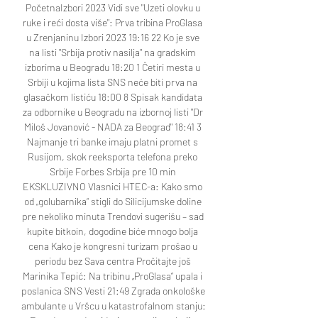
PočetnaIzbori 2023 Vidi sve "Uzeti olovku u 
ruke i reći dosta više": Prva tribina ProGlasa 
u Zrenjaninu Izbori 2023 19:16 22 Ko je sve 
na listi "Srbija protiv nasilja" na gradskim 
izborima u Beogradu 18:20 1 Četiri mesta u 
Srbiji u kojima lista SNS neće biti prva na 
glasačkom listiću 18:00 8 Spisak kandidata 
za odbornike u Beogradu na izbornoj listi "Dr 
Miloš Jovanović - NADA za Beograd" 18:41 3 
Najmanje tri banke imaju platni promet s 
Rusijom, skok reeksporta telefona preko 
Srbije Forbes Srbija pre 10 min 
EKSKLUZIVNO Vlasnici HTEC-a: Kako smo 
od „golubarnika“ stigli do Silicijumske doline 
pre nekoliko minuta Trendovi sugerišu – sad 
kupite bitkoin, dogodine biće mnogo bolja 
cena Kako je kongresni turizam prošao u 
periodu bez Sava centra Pročitajte još 
Marinika Tepić: Na tribinu „ProGlasa“ upala i 
poslanica SNS Vesti 21:49 Zgrada onkološke 
ambulante u Vršcu u katastrofalnom stanju: 