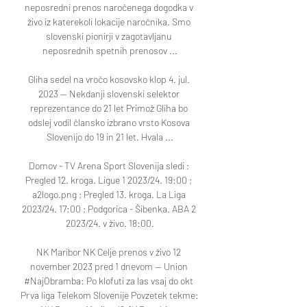
neposredni prenos naročenega dogodka v 
živo iz katerekoli lokacije naročnika. Smo 
slovenski pionirji v zagotavljanu 
neposrednih spetnih prenosov ...

Gliha sedel na vročo kosovsko klop 4. jul. 
2023 — Nekdanji slovenski selektor 
reprezentance do 21 let Primož Gliha bo 
odslej vodil člansko izbrano vrsto Kosova 
Slovenijo do 19 in 21 let. Hvala ...

Domov - TV Arena Sport Slovenija sledi ; 
Pregled 12. kroga. Ligue 1 2023/24. 19:00 ; 
a2logo.png ; Pregled 13. kroga. La Liga 
2023/24. 17:00 ; Podgorica - Šibenka. ABA 2 
2023/24. v živo. 18:00.

NK Maribor NK Celje prenos v živo 12 
november 2023 pred 1 dnevom — Union 
#NajObramba: Po klofuti za las vsaj do okt 
Prva liga Telekom Slovenije Povzetek tekme: 