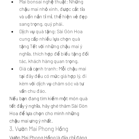
Mai bonsai nghệ thuật: Những 
chậu mai nhỏ xinh, được cắt tỉa 
và uốn nắn tỉ mỉ, thể hiện vẻ đẹp 
sang trọng, quý phái.
Dịch vụ quà tặng: Sài Gòn Hoa 
cung cấp nhiều lựa chọn quà 
tặng Tết với những chậu mai ý 
nghĩa, thích hợp để biếu tặng đối 
tác, khách hàng quan trọng.
Giá cả cạnh tranh: Mỗi chậu mai 
tại đây đều có mức giá hợp lý, đi 
kèm với dịch vụ chăm sóc và tư 
vấn chu đáo.
Nếu bạn đang tìm kiếm một món quà 
tết đầy ý nghĩa, hãy ghé thăm Sài Gòn 
Hoa để lựa chọn cho mình những 
chậu mai ưng ý nhất.
3. Vườn Mai Phong Hồng
Vườn Mai Phong Hồng là địa chỉ đáng 