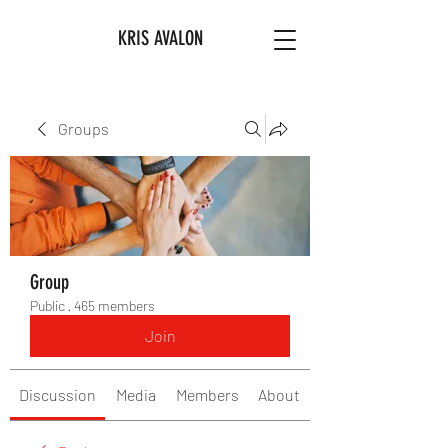
KRIS AVALON
Groups
Group
Public
·
465 members
Join
Discussion
Media
Members
About