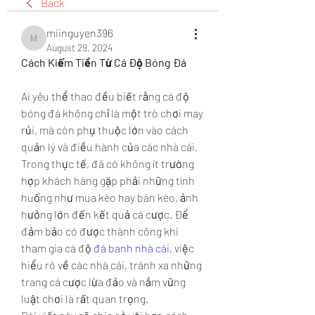
Back
miinguyen396
miinguyen396
August 29, 2024
Cách Kiếm Tiền Từ Cá Độ Bóng Đá
Ai yêu thể thao đều biết rằng cá độ 
bóng đá không chỉ là một trò chơi may 
rủi, mà còn phụ thuộc lớn vào cách 
quản lý và điều hành của các nhà cái. 
Trong thực tế, đã có không ít trường 
hợp khách hàng gặp phải những tình 
huống như mua kèo hay bán kèo, ảnh 
hưởng lớn đến kết quả cá cược. Để 
đảm bảo có được thành công khi 
tham gia cá độ 
đá banh nhà cái
, việc 
hiểu rõ về các nhà cái, tránh xa những 
trang cá cược lừa đảo và nắm vững 
luật chơi là rất quan trọng.