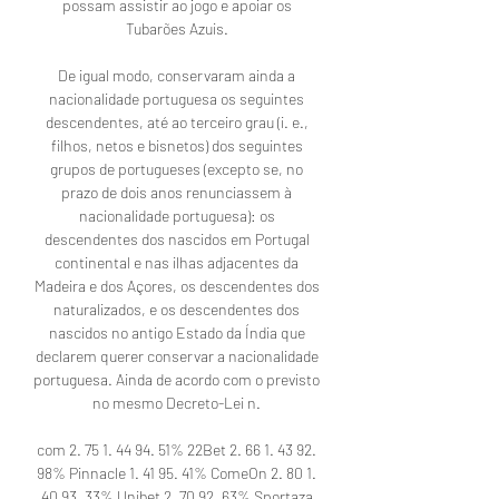
possam assistir ao jogo e apoiar os 
Tubarões Azuis. 

De igual modo, conservaram ainda a 
nacionalidade portuguesa os seguintes 
descendentes, até ao terceiro grau (i. e., 
filhos, netos e bisnetos) dos seguintes 
grupos de portugueses (excepto se, no 
prazo de dois anos renunciassem à 
nacionalidade portuguesa): os 
descendentes dos nascidos em Portugal 
continental e nas ilhas adjacentes da 
Madeira e dos Açores, os descendentes dos 
naturalizados, e os descendentes dos 
nascidos no antigo Estado da Índia que 
declarem querer conservar a nacionalidade 
portuguesa. Ainda de acordo com o previsto 
no mesmo Decreto-Lei n. 

com 2. 75 1. 44 94. 51% 22Bet 2. 66 1. 43 92. 
98% Pinnacle 1. 41 95. 41% ComeOn 2. 80 1. 
40 93. 33% Unibet 2. 70 92. 63% Sportaza 