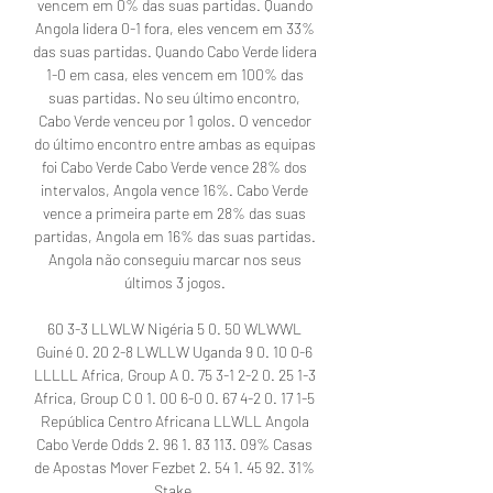
vencem em 0% das suas partidas. Quando 
Angola lidera 0-1 fora, eles vencem em 33% 
das suas partidas. Quando Cabo Verde lidera 
1-0 em casa, eles vencem em 100% das 
suas partidas. No seu último encontro, 
Cabo Verde venceu por 1 golos. O vencedor 
do último encontro entre ambas as equipas 
foi Cabo Verde Cabo Verde vence 28% dos 
intervalos, Angola vence 16%. Cabo Verde 
vence a primeira parte em 28% das suas 
partidas, Angola em 16% das suas partidas. 
Angola não conseguiu marcar nos seus 
últimos 3 jogos. 

60 3-3 LLWLW Nigéria 5 0. 50 WLWWL 
Guiné 0. 20 2-8 LWLLW Uganda 9 0. 10 0-6 
LLLLL Africa, Group A 0. 75 3-1 2-2 0. 25 1-3 
Africa, Group C 0 1. 00 6-0 0. 67 4-2 0. 17 1-5 
República Centro Africana LLWLL Angola 
Cabo Verde Odds 2. 96 1. 83 113. 09% Casas 
de Apostas Mover Fezbet 2. 54 1. 45 92. 31% 
Stake. 
