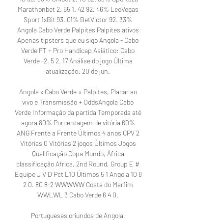
Marathonbet 2. 65 1. 42 92. 46% LeoVegas 
Sport 1xBit 93. 01% BetVictor 92. 33% 
Angola Cabo Verde Palpites Palpites ativos 
Apenas tipsters que eu sigo Angola - Cabo 
Verde FT + Pro Handicap Asiático: Cabo 
Verde -2. 5 2. 17 Análise do jogo Última 
atualização: 20 de jun. 

Angola x Cabo Verde » Palpites, Placar ao 
vivo e Transmissão + OddsAngola Cabo 
Verde Informação da partida Temporada até 
agora 80% Porcentagem de vitória 60% 
ANG Frente a Frente Últimos 4 anos CPV 2 
Vitórias 0 Vitórias 2 jogos Últimos Jogos 
Qualificação Copa Mundo, África 
classificação Africa, 2nd Round, Group E # 
Equipe J V D Pct L10 Últimos 5 1 Angola 10 8 
2 0. 80 8-2 WWWWW Costa do Marfim 
WWLWL 3 Cabo Verde 6 4 0. 

Portugueses oriundos de Angola, 