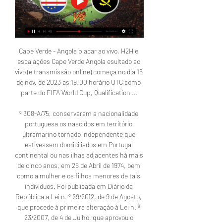
Cape Verde - Angola placar ao vivo, H2H e 
escalações Cape Verde Angola esultado ao 
vivo (e transmissão online) começa no dia 16 
de nov. de 2023 as 19:00 horário UTC como 
parte do FIFA World Cup, Qualification ...

º 308-A/75, conservaram a nacionalidade 
portuguesa os nascidos em território 
ultramarino tornado independente que 
estivessem domiciliados em Portugal 
continental ou nas ilhas adjacentes há mais 
de cinco anos, em 25 de Abril de 1974, bem 
como a mulher e os filhos menores de tais 
indivíduos. Foi publicada em Diário da 
República a Lei n. º 29/2012, de 9 de Agosto, 
que procede à primeira alteração à Lei n. º 
23/2007, de 4 de Julho, que aprovou o 