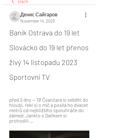
Back
Денис Сайгаров
November 14, 2023
Baník Ostrava do 19 let 
Slovácko do 19 let přenos 
živý 14 listopadu 2023 
Sportovní TV
před 2 dny — 19' Čvančara si seběhl do 
hloubi, řekl si o míč a posílá ho dvacet 
metrů od nejbližšího spoluhráče do 
zámezí. Jankto s Daňkem si 
prohodili ...