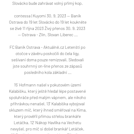
Slovácko bude zahrávat volný přímý kop. 

contessa | Kuyomi 30. 9. 2023 — Baník 
Ostrava do 19 let Slovácko do 19 let koukněte 
se živě 11 října 2023 Živý přenos 30. 9. 2023 
— Ostrava - Zlín, Slovan Liberec ...

FC Baník Ostrava - Aktuálně.cz Letenští po 
otočce v závěru poskočili do čela ligy, 
sešívaní doma pouze remizovali. Sledovali 
jste souhrnný on-line přenos ze zápasů 
posledního kola základní ...

15' Hofmann našel v pokutovém území 
Kalabišku, který ještě hledal lépe postavené 
spoluhráče před malým vápnem, ale nikoho 
přihrávkou nenašel. 13' Kalabiška vybojoval 
skluzem míč, který ihned směřoval na Kima, 
který prověřil přímou střelou brankáře 
Letáčka. 12' Nákop Havlíka na Vechetu 
nevyšel, pro míč si došel brankář Letáček. 