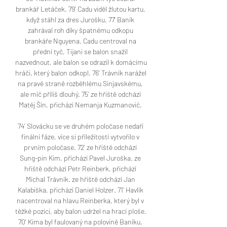
brankář Letáček. 79' Cadu viděl žlutou kartu, 
když stáhl za dres Jurošku. 77' Baník 
zahrával roh díky špatnému odkopu 
brankáře Nguyena, Cadu centroval na 
přední tyč, Tijani se balon snažil 
nazvednout, ale balon se odrazil k domácímu 
hráči, který balon odkopl. 76' Trávník narážel 
na pravé straně rozběhlému Sinjavskému, 
ale míč příliš dlouhý. 75' ze hřiště odchází 
Matěj Šín, přichází Nemanja Kuzmanović. 

74' Slovácku se ve druhém poločase nedaří 
finální fáze, více si příležitostí vytvořilo v 
prvním poločase. 72' ze hřiště odchází 
Sung-pin Kim, přichází Pavel Juroška. ze 
hřiště odchází Petr Reinberk, přichází 
Michal Trávník. ze hřiště odchází Jan 
Kalabiška, přichází Daniel Holzer. 71' Havlík 
nacentroval na hlavu Reinberka, který byl v 
těžké pozici, aby balon udržel na hrací ploše. 
70' Kima byl faulovaný na polovině Baníku. 