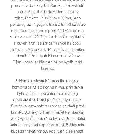
prosadil z dorážky, 0:1 Baník právě vstřelil 
branku! Baník jde do vedení, centr z 
rohového kopu hlavičkoval Klíma, jeho 
pokus vyrazil Nguyen, ENEO BITRI už však 
měl snadnou úlohu a prostřelil vše, co mu 
stálo v cestě. 29' Tijaniho hlavičku vyškrábl 
Nguyen Nyní se střídají šance na obou 
stranách. Nejprve na Plavšičův centr nikdo 
nedosáhl, Buchty další centr hlavičkoval 
Tijani, brankář Nguyen balon vytáhl nad 
břevno. 

8' Nyní ale slováckému celku nevyšla 
kombinace Kalabišky na Kima, přihrávka 
byla příliš dlouhá a domácí mladík ji 
nedokázal na hrací ploše zachytnout. 7' 
Slovácko vyrovnalo hru a více se tlačí před 
branku Ostravy. 6' Havlík našel Reinberka, 
který vystřelil, jeho rána byla sražena, další 
pokus už tak nebezpečný nebyl. 5' Slovácko 
bude zahrávat rohový kop, Sehič se snažil 