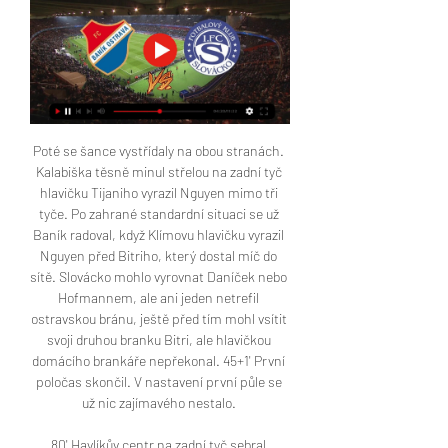
Poté se šance vystřídaly na obou stranách. 
Kalabiška těsně minul střelou na zadní tyč 
hlavičku Tijaniho vyrazil Nguyen mimo tři 
tyče. Po zahrané standardní situaci se už 
Baník radoval, když Klímovu hlavičku vyrazil 
Nguyen před Bitriho, který dostal míč do 
sítě. Slovácko mohlo vyrovnat Daníček nebo 
Hofmannem, ale ani jeden netrefil 
ostravskou bránu, ještě před tím mohl vsítit 
svoji druhou branku Bitri, ale hlavičkou 
domácího brankáře nepřekonal. 45+1' První 
poločas skončil. V nastavení první půle se 
už nic zajímavého nestalo. 

80' Havlíkův centr na zadní tyč sebral 