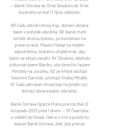
— Baník Ostrava do 19 let Slovácko do 19 let 
koukněte se živě 11 října Jablonec.

69' Cadu zahrál rohový kop, domácí obrana 
balon v pohodě odvrátila. 66' Baník mohl 
vstřelit druhou branku, po kombinaci na 
pravé straně, Plavšič hledal na malém 
vápně Klímu, kterému chyběl krok, aby 
balon ve skluzu zasáhl. 64' Slovácko obléhalo 
pokutové území Baníku, vše skončilo faulem 
Petržely na Jurošku. 62' ze hřiště odchází 
Vlastimil Daníček, přichází Ondřej Mihálik. 
61' Cadu zahrával rohový kop na přední tyč, 
domácí obrana balon odvrátila. 

Baník Ostrava Sparta Praha přenos živě 12 
listopadu 2023 před 1 dnem — 19' Čvančara 
si seběhl do hloubi, řekl si o míč a posílá ho 
dvacet Baník Ostrava, živě, živý přenos 
Praha 1905 - AC Sparta 90+7 ...
