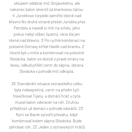
skluzem odebrat míč Sinjavskému, ale 
nakonec balon skončil za brankovou čárou. 
4' Juroškovo torpédo zamířilo těsně nad 
břevno Ns druhé straně přešel Juroška přes 
Petrželu a navedl si míč na střelu, jeho 
pokus nebyl vůbec špatný, rána šla jen 
těsně nad břevno. 3' Po rychlé kombinaci na 
polovině Ostravy střílel Havlík nad branku. 2' 
Hosté byli u míče a kombinovali na polovině 
Slovácka, balon se dostal z pravé strany na 
levou, odkud přilétl centr do vápna, obrana 
Slovácka v pohodě míč odkopla. 

25' Standardní situace ostravského celku 
byla nebezpečná, centr na přední tyči 
hlavičkoval Tijany, a domácí hráč u tyče 
musel balon odvracet na roh. Druhou 
příležitost už domácí v pohodě odvrátili. 23' 
Nyní se Baník vytvořil převahu, když 
kombinoval kolem vápna Slovácka. Bude 
zahrávat roh. 22' Jeden z ostravských hráčů 