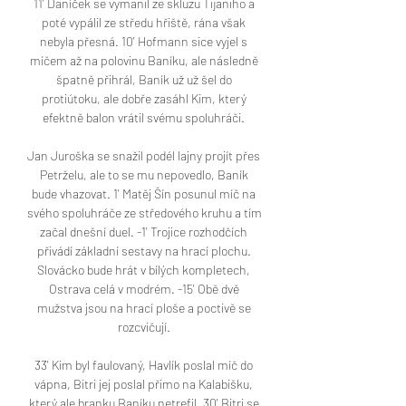
11' Daníček se vymanil ze skluzu Tijaniho a 
poté vypálil ze středu hřiště, rána však 
nebyla přesná. 10' Hofmann sice vyjel s 
míčem až na polovinu Baníku, ale následně 
špatně přihrál, Baník už už šel do 
protiútoku, ale dobře zasáhl Kim, který 
efektně balon vrátil svému spoluhráči. 

Jan Juroška se snažil podél lajny projít přes 
Petrželu, ale to se mu nepovedlo, Baník 
bude vhazovat. 1' Matěj Šín posunul míč na 
svého spoluhráče ze středového kruhu a tím 
začal dnešní duel. -1' Trojice rozhodčích 
přivádí základní sestavy na hrací plochu. 
Slovácko bude hrát v bílých kompletech, 
Ostrava celá v modrém. -15' Obě dvě 
mužstva jsou na hrací ploše a poctivě se 
rozcvičují. 

33' Kim byl faulovaný, Havlík poslal míč do 
vápna, Bitri jej poslal přimo na Kalabišku, 
který ale branku Baníku netrefil. 30' Bitri se 