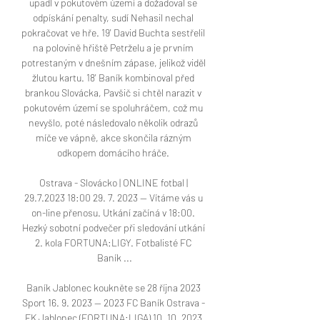
upadl v pokutovém území a dožadoval se 
odpískání penalty, sudí Nehasil nechal 
pokračovat ve hře. 19' David Buchta sestřelil 
na polovině hřiště Petrželu a je prvním 
potrestaným v dnešním zápase, jelikož viděl 
žlutou kartu. 18' Baník kombinoval před 
brankou Slovácka, Pavšič si chtěl narazit v 
pokutovém území se spoluhráčem, což mu 
nevyšlo, poté následovalo několik odrazů 
míče ve vápně, akce skončila rázným 
odkopem domácího hráče. 

Ostrava - Slovácko | ONLINE fotbal | 
29.7.2023 18:00 29. 7. 2023 — Vítáme vás u 
on-line přenosu. Utkání začíná v 18:00. 
Hezký sobotní podvečer při sledování utkání 
2. kola FORTUNA:LIGY. Fotbalisté FC 
Baník ...

Baník Jablonec koukněte se 28 října 2023 
Sport 16. 9. 2023 — 2023 FC Baník Ostrava - 
FK Jablonec (FORTUNA:LIGA) 10. 10. 2023 