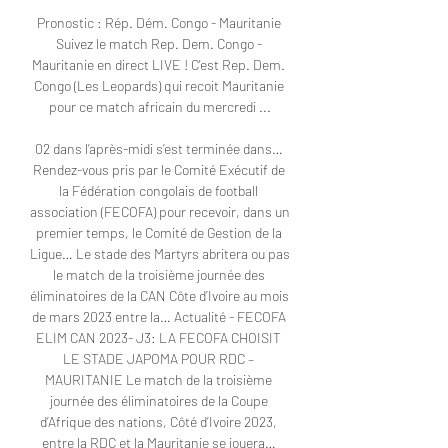
Pronostic : Rép. Dém. Congo - Mauritanie 
Suivez le match Rep. Dem. Congo - 
Mauritanie en direct LIVE ! C'est Rep. Dem. 
Congo (Les Leopards) qui recoit Mauritanie 
pour ce match africain du mercredi ...

02 dans l’après-midi s’est terminée dans… 
Rendez-vous pris par le Comité Exécutif de 
la Fédération congolais de football 
association (FECOFA) pour recevoir, dans un 
premier temps, le Comité de Gestion de la 
Ligue… Le stade des Martyrs abritera ou pas 
le match de la troisième journée des 
éliminatoires de la CAN Côte d’Ivoire au mois 
de mars 2023 entre la… Actualité - FECOFA 
ELIM CAN 2023- J3: LA FECOFA CHOISIT 
LE STADE JAPOMA POUR RDC – 
MAURITANIE Le match de la troisième 
journée des éliminatoires de la Coupe 
d’Afrique des nations, Côté d’Ivoire 2023, 
entre la RDC et la Mauritanie se jouera… 