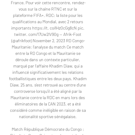
France. Pour voir cette rencontre, rendez-
vous sur la chaîne RTNC et sur la 
plateforme FIFA+. RDC: la liste pour les 
qualifications au Mondial, avec 2 retours 
importants https://t. co/lHz0cGg8cN pic. 
twitter. com/17Uw2lV90g — Afrik-Foot 
(@afrikfoot) November 2, 2023 RD Congo-
Mauritanie: l'analyse du match Ce match 
entre la RD Congo et la Mauritanie se 
déroule dans un contexte particulier, 
marqué par l'affaire Khadim Diaw, qui a 
influencé significativement les relations 
footballistiques entre les deux pays. Khadim 
Diaw, 25 ans, s'est retrouvé au centre d'une 
controverse lorsqu'il a été aligné par la 
Mauritanie contre la RDC en mars lors des 
éliminatoires de la CAN 2023, et a été 
considéré comme inéligible en raison de sa 
nationalité sportive sénégalaise. 

Match République Démocrate du Congo : 