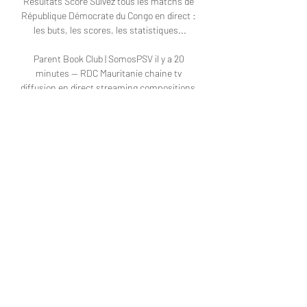
Résultats Score Suivez tous les matchs de 
République Démocrate du Congo en direct : 
les buts, les scores, les statistiques...

Parent Book Club | SomosPSV il y a 20 
minutes — RDC Mauritanie chaine tv 
diffusion en direct streaming compositions. 
Mauritanie RD Congo en Direct [LIVE] 
[LIVE] Suivez le score Mauritanie RD ...

CAF Qualifiers First Round | Group B | FIFA 
World Cup 26 DR Congo v Mauritania | CAF 
Qualifiers First Round | Group B | FIFA World 
Cup 26™ | Live Stream. 15th November 2023, 
7:48 ...

RDC-Mauritanie : date, chaîne et heure du 
match il y a 11 heures — Streaming RDC-
Mauritanie : où regarder le match en direct ? 
La RDC accueille la Mauritanie ce mercredi 
au stade des Martyrs (80 000 places) ...
