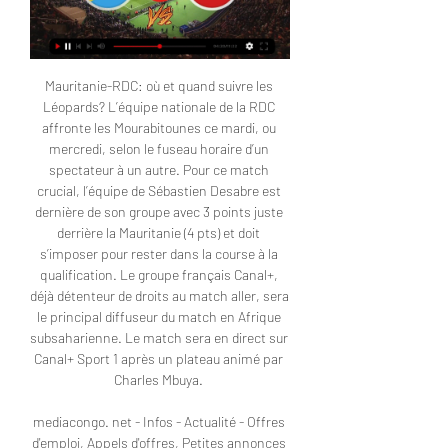
Mauritanie-RDC: où et quand suivre les 
Léopards? L’équipe nationale de la RDC 
affronte les Mourabitounes ce mardi, ou 
mercredi, selon le fuseau horaire d’un 
spectateur à un autre. Pour ce match 
crucial, l’équipe de Sébastien Desabre est 
dernière de son groupe avec 3 points juste 
derrière la Mauritanie (4 pts) et doit 
s’imposer pour rester dans la course à la 
qualification. Le groupe français Canal+, 
déjà détenteur de droits au match aller, sera 
le principal diffuseur du match en Afrique 
subsaharienne. Le match sera en direct sur 
Canal+ Sport 1 après un plateau animé par 
Charles Mbuya. 

mediacongo. net - Infos - Actualité - Offres 
d'emploi, Appels d'offres, Petites annonces 