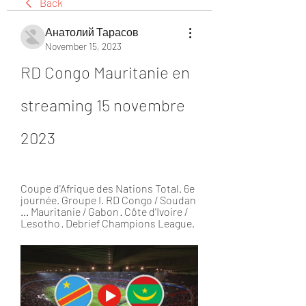
Back
Анатолий Тарасов
November 15, 2023
RD Congo Mauritanie en 
streaming 15 novembre 
2023
Coupe d'Afrique des Nations Total. 6e 
journée. Groupe I. RD Congo / Soudan 
... Mauritanie / Gabon · Côte d'Ivoire / 
Lesotho · Debrief Champions League.