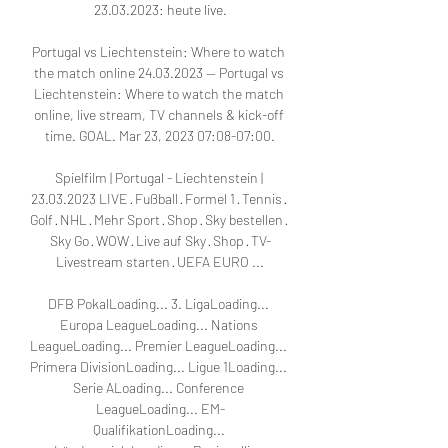
23.03.2023: heute live.

Portugal vs Liechtenstein: Where to watch 
the match online 24.03.2023 — Portugal vs 
Liechtenstein: Where to watch the match 
online, live stream, TV channels & kick-off 
time. GOAL. Mar 23, 2023 07:08-07:00.

Spielfilm | Portugal - Liechtenstein | 
23.03.2023 LIVE · Fußball · Formel 1 · Tennis · 
Golf · NHL · Mehr Sport · Shop · Sky bestellen · 
Sky Go · WOW · Live auf Sky · Shop · TV-
Livestream starten · UEFA EURO ...

DFB PokalLoading... 3. LigaLoading... 
Europa LeagueLoading... Nations 
LeagueLoading... Premier LeagueLoading... 
Primera DivisionLoading... Ligue 1Loading... 
Serie ALoading... Conference 
LeagueLoading... EM-
QualifikationLoading... 