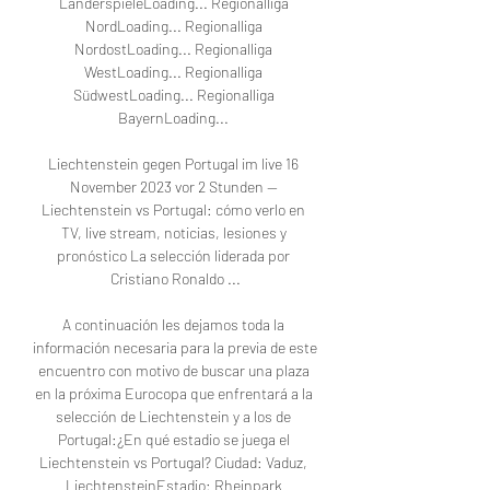
LänderspieleLoading... Regionalliga 
NordLoading... Regionalliga 
NordostLoading... Regionalliga 
WestLoading... Regionalliga 
SüdwestLoading... Regionalliga 
BayernLoading... 

Liechtenstein gegen Portugal im live 16 
November 2023 vor 2 Stunden — 
Liechtenstein vs Portugal: cómo verlo en 
TV, live stream, noticias, lesiones y 
pronóstico La selección liderada por 
Cristiano Ronaldo ...

A continuación les dejamos toda la 
información necesaria para la previa de este 
encuentro con motivo de buscar una plaza 
en la próxima Eurocopa que enfrentará a la 
selección de Liechtenstein y a los de 
Portugal:¿En qué estadio se juega el 
Liechtenstein vs Portugal? Ciudad: Vaduz, 
LiechtensteinEstadio: Rheinpark 