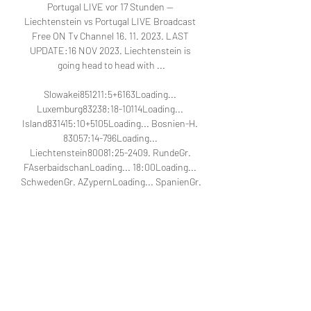
Portugal LIVE vor 17 Stunden — 
Liechtenstein vs Portugal LIVE Broadcast 
Free ON Tv Channel 16. 11. 2023. LAST 
UPDATE:16 NOV 2023. Liechtenstein is 
going head to head with ...

Slowakei851211:5+6163Loading... 
Luxemburg83238:18-10114Loading... 
Island831415:10+5105Loading... Bosnien-H. 
83057:14-796Loading... 
Liechtenstein80081:25-2409. RundeGr. 
FAserbaidschanLoading... 18:00Loading... 
SchwedenGr. AZypernLoading... SpanienGr. 
AGeorgienLoading... SchottlandGr. 
JLiechtensteinLoading... 20:45Loading... 
PortugalGr. HFinnlandLoading... 
FrLoading... 

Wer überträgt? Portugal gegen 
Liechtenstein live im TV & 20.03.2023 — 
Wer die Partie live mitverfolgen möchte, hat 