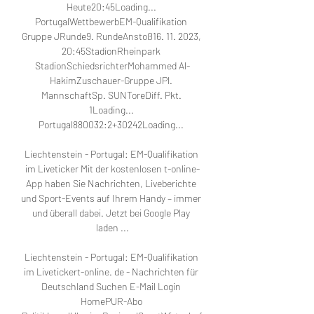
Heute20:45Loading... 
PortugalWettbewerbEM-Qualifikation 
Gruppe JRunde9. RundeAnstoß16. 11. 2023, 
20:45StadionRheinpark 
StadionSchiedsrichterMohammed Al-
HakimZuschauer-Gruppe JPl. 
MannschaftSp. SUNToreDiff. Pkt. 
1Loading... 
Portugal880032:2+30242Loading... 

Liechtenstein - Portugal: EM-Qualifikation 
im Liveticker Mit der kostenlosen t-online-
App haben Sie Nachrichten, Liveberichte 
und Sport-Events auf Ihrem Handy – immer 
und überall dabei. Jetzt bei Google Play 
laden ...

Liechtenstein - Portugal: EM-Qualifikation 
im Livetickert-online. de - Nachrichten für 
Deutschland Suchen E-Mail Login 
HomePUR-Abo 