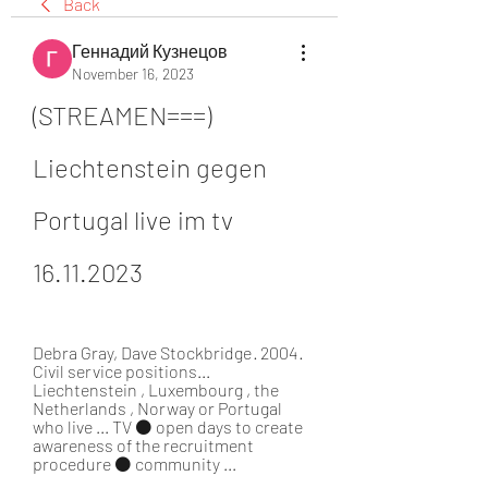
Back
Геннадий Кузнецов
November 16, 2023
(STREAMEN===) 
Liechtenstein gegen 
Portugal live im tv 
16.11.2023
Debra Gray, ‎Dave Stockbridge · 2004 · 
‎Civil service positions... 
Liechtenstein , Luxembourg , the 
Netherlands , Norway or Portugal 
who live ... TV ⚫ open days to create 
awareness of the recruitment 
procedure ⚫ community ...