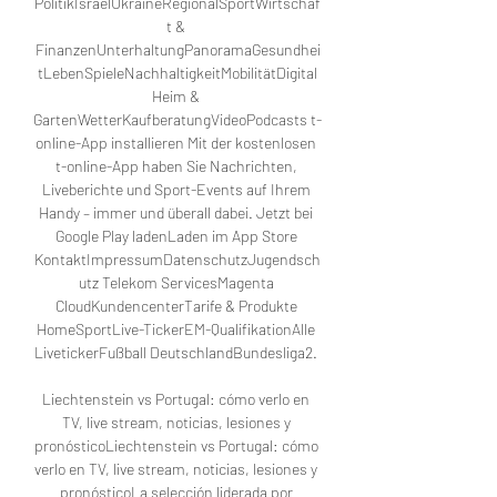
PolitikIsraelUkraineRegionalSportWirtschaf
t & 
FinanzenUnterhaltungPanoramaGesundhei
tLebenSpieleNachhaltigkeitMobilitätDigital
Heim & 
GartenWetterKaufberatungVideoPodcasts t-
online-App installieren Mit der kostenlosen 
t-online-App haben Sie Nachrichten, 
Liveberichte und Sport-Events auf Ihrem 
Handy – immer und überall dabei. Jetzt bei 
Google Play ladenLaden im App Store 
KontaktImpressumDatenschutzJugendsch
utz Telekom ServicesMagenta 
CloudKundencenterTarife & Produkte 
HomeSportLive-TickerEM-QualifikationAlle 
LivetickerFußball DeutschlandBundesliga2. 

Liechtenstein vs Portugal: cómo verlo en 
TV, live stream, noticias, lesiones y 
pronósticoLiechtenstein vs Portugal: cómo 
verlo en TV, live stream, noticias, lesiones y 
pronósticoLa selección liderada por 