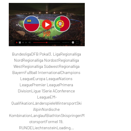
BundesligaDFB Pokal3. LigaRegionalliga 
NordRegionalliga NordostRegionalliga 
WestRegionalliga SüdwestRegionalliga 
BayernFußball InternationalChampions 
LeagueEuropa LeagueNations 
LeaguePremier LeaguePrimera 
DivisionLigue 1Serie AConference 
LeagueEM-
QualifikationLänderspieleWintersportSki 
AlpinNordische 
KombinationLanglaufBiathlonSkispringenM
otorsportFormel 19. 
RUNDELiechtensteinLoading... 