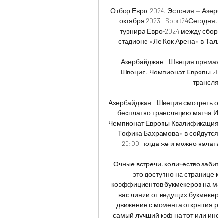
Отбор Евро-2024. Эстония — Азер
октября 2023 - Sport24Сегодня,
турнира Евро-2024 между сбор
стадионе «Ле Кок Арена» в Талл
Азербайджан - Швеция прямая
Швеция. Чемпионат Европы 202
трансля
Азербайджан - Швеция смотреть он
бесплатно трансляцию матча Ин
Чемпионат Европы Квалификация 
Тофика Бахрамова» в сойдутся
20:00, тогда же и можно нача
Очные встречи, количество забит
это доступно на странице 
коэффициентов букмекеров на ма
вас линии от ведущих букмекер
движение с момента открытия ры
самый лучший кэф на тот или и