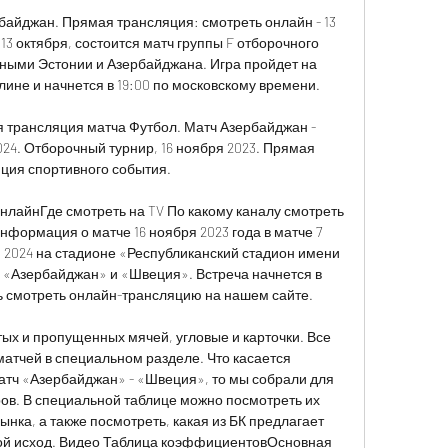
байджан. Прямая трансляция: смотреть онлайн - 13 
 13 октября, состоится матч группы F отборочного 
ными Эстонии и Азербайджана. Игра пройдет на 
ине и начнется в 19:00 по московскому времени. 

 трансляция матча Футбол. Матч Азербайджан - 
4. Отборочный турнир, 16 ноября 2023. Прямая 
ция спортивного события.

лайнГде смотреть на TV По какому каналу смотреть 
формация о матче 16 ноября 2023 года в матче 7 
2024 на стадионе «Республиканский стадион имени 
 «Азербайджан» и «Швеция». Встреча начнется в 
ть смотреть онлайн-трансляцию на нашем сайте. 

ых и пропущенных мячей, угловые и карточки. Все 
матчей в специальном разделе. Что касается 
тч «Азербайджан» - «Швеция», то мы собрали для 
ов. В специальной таблице можно посмотреть их 
нка, а также посмотреть, какая из БК предлагает 
ной исход. Видео Таблица коэффициентовОсновная 