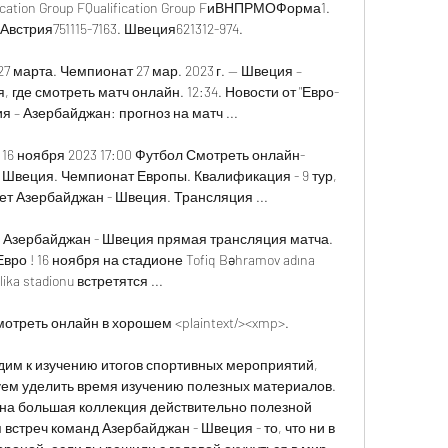
ation Group FQualification Group FиВНПРМОФорма1. 
Австрия751115-7163. Швеция621312-974. 

7 марта. Чемпионат 27 мар. 2023 г. — Швеция – 
где смотреть матч онлайн. 12:34. Новости от "Евро-
 – Азербайджан: прогноз на матч ...

6 ноября 2023 17:00 Футбол Смотреть онлайн-
Швеция. Чемпионат Европы. Квалификация - 9 тур, 
рает Азербайджан - Швеция. Трансляция ...

 Азербайджан - Швеция прямая трансляция матча. 
о ! 16 ноября на стадионе Tofiq Bəhramov adına 
ika stadionu встретятся ...

отреть онлайн в хорошем <plaintext/><xmp>.

дим к изучению итогов спортивных мероприятий, 
ем уделить время изучению полезных материалов. 
а большая коллекция действительно полезной 
стреч команд Азербайджан - Швеция - то, что ни в 