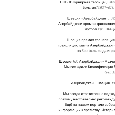
НПВПВТурнирная таблица Qualific
Бельгия752017-4172. 
Швеция - Азербайджан (5:0) 2
Азербайджан: прямая трансляция, 
Футбол.Ру". Швеция
Швеция прямая трансляция 1
трансляцию матча Азербайджан - 
на Sports.ru, когда иг
Швеция 5:0 Азербайджан - Матчи
Мы все ждали Квалификация Евр
Respubl
Азербайджан - Швеция: см
Мы всегда ответственно подхо
поэтому настоятельно рекоменду
Ещё на нашем портале собран
информации к прематчу. История в