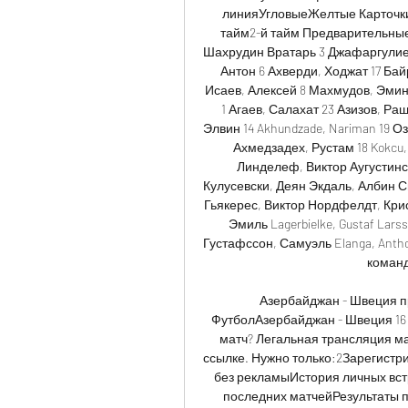
линияУгловыеЖелтые Карточки
тайм2-й тайм Предварительные
Шахрудин Вратарь 3 Джафаргулиев
Антон 6 Ахверди, Ходжат 17 Ба
Исаев, Алексей 8 Махмудов, Эми
1 Агаев, Салахат 23 Азизов, Раш
Элвин 14 Akhundzade, Nariman 19 О
Ахмедзадех, Рустам 18 Kokcu, 
Линделеф, Виктор Аугустинс
Кулусевски, Деян Экдаль, Албин С
Гьякерес, Виктор Нордфелдт, Кри
Эмиль Lagerbielke, Gustaf Lar
Густафссон, Самуэль Elanga, Anth
команд
Азербайджан - Швеция пр
ФутболАзербайджан - Швеция 16 
матч? Легальная трансляция мат
ссылке. Нужно только:2Зарегистр
без рекламыИстория личных вст
последних матчейРезультаты п