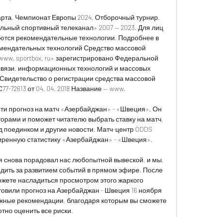
арта. Чемпионат Европы 2024. Отборочный турнир. 
ный спортивный телеканал» 2007 — 2023. Для лиц 
яются рекомендательные технологии. Подробнее в 
ендательных технологий Средство массовой 
ww. sportbox. ru» зарегистрировано Федеральной 
связи, информационных технологий и массовых 
Свидетельство о регистрации средства массовой 
72613 от 04. 04. 2018 Название — www. 

ти прогноз на матч «Азербайджан» - «Швеция». Он 
рами и поможет читателю выбрать ставку на матч, 
д поединком и другие новости. Матч-центр ODDS 
ренную статистику «Азербайджан» - «Швеция». 

 снова порадовал нас любопытной вывеской, и мы, 
дить за развитием событий в прямом эфире. После 
жете насладиться просмотром этого жаркого 
овили прогноз на Азербайджан - Швеция 16 ноября 
ажные рекомендации, благодаря которым вы сможете 
тно оценить все риски. 
