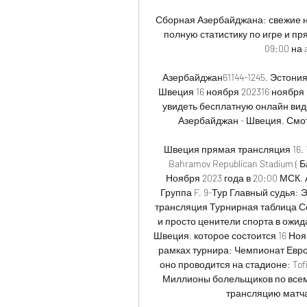
Сборная Азербайджана: свежие но
полную статистику по игре и п
09:00 на a
Азербайджан61144-1245. Эстония
Швеция 16 ноября 202316 ноября 
увидеть бесплатную онлайн вид
Азербайджан - Швеция. Смот
Швеция прямая трансляция 16. 1
Bahramov Republican Stadium ( 
Ноября 2023 года в 20:00 МСК
Группа F, 9-Тур Главный судья: 
трансляция Турнирная таблица С
и просто ценители спорта в ожид
Швеция, которое состоится 16 Нояб
рамках турнира: Чемпионат Европ
оно проводится на стадионе: Tofi
Миллионы болельщиков по всему
трансляцию матча