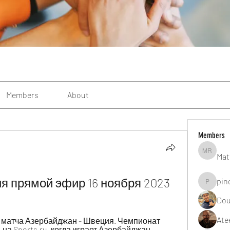
Members
About
Members
Mat
Matteo R
 прямой эфир 16 ноября 2023
pin
pinealgu
Dou
Ate
матча Азербайджан - Швеция. Чемпионат 
на Sports.ru, когда играет Азербайджан - 