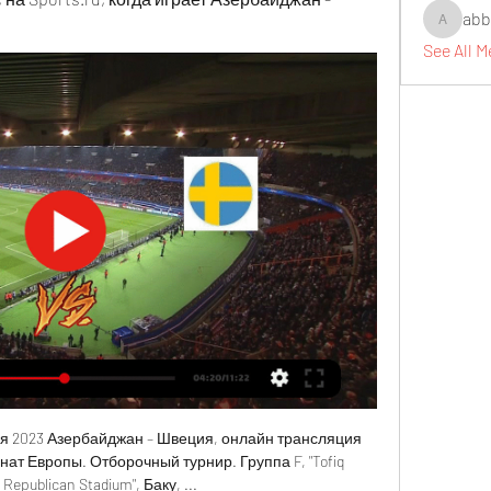
abb
abbidiqb
See All 
я 2023 Азербайджан – Швеция, онлайн трансляция 
нат Европы. Отборочный турнир. Группа F, "Tofiq 
epublican Stadium", Баку, ...
