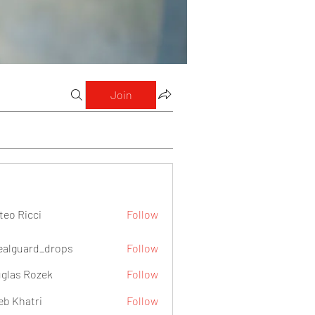
Join
teo Ricci
Follow
icci
ealguard_drops
Follow
ard_drops
glas Rozek
Follow
eb Khatri
Follow