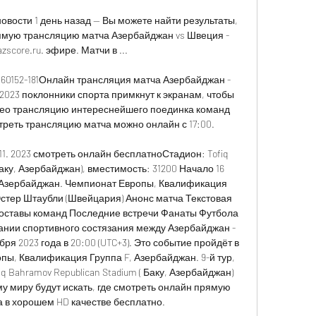
вости 1 день назад — Вы можете найти результаты, 
рямую трансляцию матча Азербайджан vs Швеция - 
zscore.ru. эфире. Матчи в ...

60152-181Онлайн трансляция матча Азербайджан - 
2023 поклонники спорта примкнут к экранам, чтобы 
ео трансляцию интереснейшего поединка команд 
реть трансляцию матча можно онлайн с 17:00. 

1. 2023 смотреть онлайн бесплатноСтадион: Tofiq 
Баку, Азербайджан), вместимость: 31200 Начало 16 
. Азербайджан. Чемпионат Европы, Квалификация 
Эстер Штаубли (Швейцария) Анонс матча Текстовая 
оставы команд Последние встречи Фанаты Футбола 
ании спортивного состязания между Азербайджан - 
ря 2023 года в 20:00 (UTC+3). Это событие пройдёт в 
ы, Квалификация Группа F, Азербайджан. 9-й тур, 
q Bahramov Republican Stadium ( Баку, Азербайджан) 
 миру будут искать, где смотреть онлайн прямую 
 в хорошем HD качестве бесплатно. 
