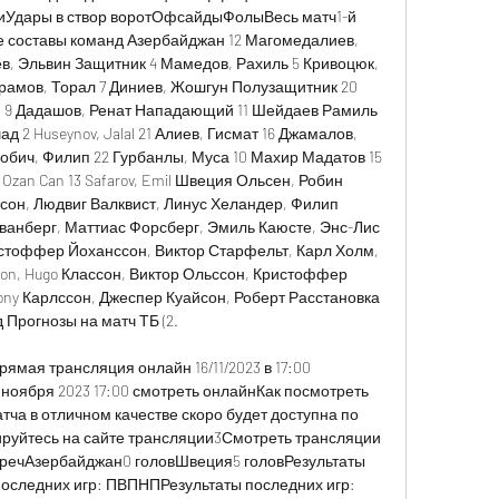
Удары в створ воротОфсайдыФолыВесь матч1-й 
 составы команд Азербайджан 12 Магомедалиев, 
, Эльвин Защитник 4 Мамедов, Рахиль 5 Кривоцюк, 
йрамов, Торал 7 Диниев, Жошгун Полузащитник 20 
н 9 Дадашов, Ренат Нападающий 11 Шейдаев Рамиль 
ад 2 Huseynov, Jalal 21 Алиев, Гисмат 16 Джамалов, 
зобич, Филип 22 Гурбанлы, Муса 10 Махир Мадатов 15 
Ozan Can 13 Safarov, Emil Швеция Ольсен, Робин 
сон, Людвиг Валквист, Линус Хеландер, Филип 
ванберг, Маттиас Форсберг, Эмиль Каюсте, Энс-Лис 
стоффер Йоханссон, Виктор Старфельт, Карл Холм, 
sson, Hugo Классон, Виктор Ольссон, Кристоффер 
ony Карлссон, Джеспер Куайсон, Роберт Расстановка 
 Прогнозы на матч ТБ (2. 

ямая трансляция онлайн 16/11/2023 в 17:00 
ноября 2023 17:00 смотреть онлайнКак посмотреть 
ча в отличном качестве скоро будет доступна по 
ируйтесь на сайте трансляции3Смотреть трансляции 
речАзербайджан0 головШвеция5 головРезультаты 
оследних игр: ПВПНПРезультаты последних игр: 