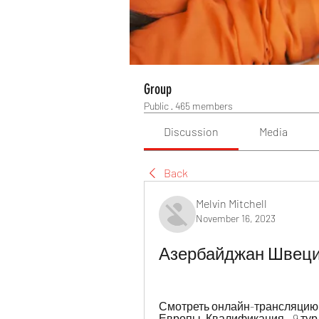
Group
Public
·
465 members
Discussion
Media
Back
Melvin Mitchell
November 16, 2023
Азербайджан Швеция
Смотреть онлайн-трансляцию 
Европы. Квалификация - 9 тур, 