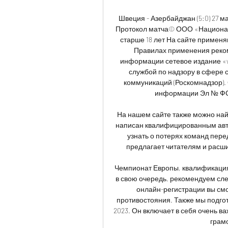
Швеция - Азербайджан (5:0) 27 м
Протокол матча© ООО «Националь
старше 18 лет На сайте примен
Правилах применения реком
информации сетевое издание «w
службой по надзору в сфере 
коммуникаций (Роскомнадзор). 
информации Эл № ФС77-
На нашем сайте также можно най
написан квалифицированным авто
узнать о потерях команд пере
предлагает читателям и расши
Чемпионат Европы, квалификация
в свою очередь, рекомендуем сле
онлайн-регистрации вы смо
противостояния. Также мы подгот
2023. Он включает в себя очень в
грамо