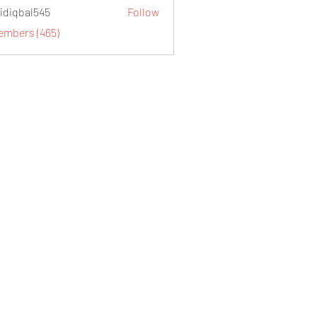
idiqbal545
Follow
al545
Members (465)