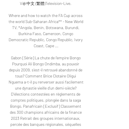
Việt中文 (繁體)Television-Live. 

Where and how to watch the FA Cup across 
the world Sub-Saharan Africa** - New World 
TV. *Angola, Benin, Botswana, Burundi, 
Burkina Faso, Cameroon, Congo 
Democratic Republic, Congo Republic, Ivory 
Coast, Cape ...

Gabon [Série] La chute de l’empire Bongo 
Pourquoi Ali Bongo Ondimba, au pouvoir 
depuis 2009, s’est-il retrouvé abandonné de 
tous? Comment Brice Clotaire Oligui 
Nguema a-t-il pu renverser aussi facilement 
une dynastie vieille d’un demi-siècle? 
D’élections contestées en règlements de 
comptes politiques, plongée dans la saga 
Bongo. Panafricain [Exclusif] Classement 
des 300 champions africains de la finance 
2023 Retrait des groupes internationaux, 
percée des banques régionales, séquelles 