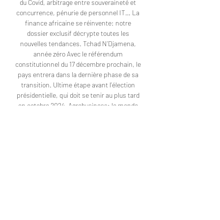
du Covid, arbitrage entre souveraineté et 
concurrence, pénurie de personnel IT… La 
finance africaine se réinvente: notre 
dossier exclusif décrypte toutes les 
nouvelles tendances. Tchad N’Djamena, 
année zéro Avec le référendum 
constitutionnel du 17 décembre prochain, le 
pays entrera dans la dernière phase de sa 
transition. Ultime étape avant l’élection 
présidentielle, qui doit se tenir au plus tard 
en octobre 2024. Agrobusiness: le monde 
des moulins entre essor et turbulences 
Porté par la consommation croissante de 
blé – sous forme de pain, de pâtes, de 
coucous…–, le dynamisme de la meunerie 
ne se dément pas sur le continent. 

Some African states oppose AU peace force 
for Burundi 30 janv. 2016 — “It is not only 
Burundi that is resisting that idea,” Gambia's 
President Yahya Jammeh told reporters at 
the AU headquarters in Addis Ababa ...
