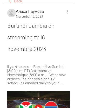
Back
Алиса Наумова
November 16, 2023
Burundi Gambia en 
streaming tv 16 
novembre 2023
il y a 4 heures — Burundi vs Gambia 
(8:00 a.m. ET) Botswana vs 
Mozambique (8:00 a.m. ... Want new 
articles, insider deals and TV 
schedules emailed daily to your ...