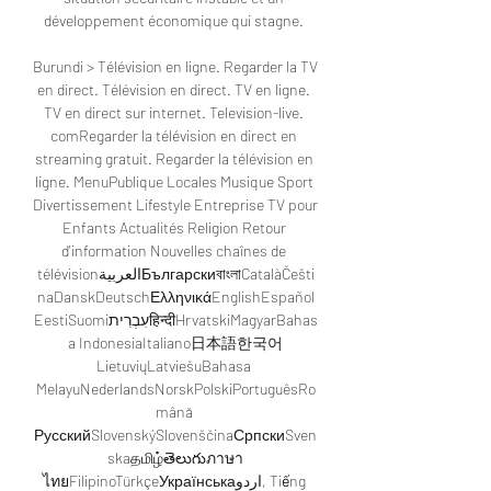
développement économique qui stagne. 

Burundi > Télévision en ligne. Regarder la TV 
en direct. Télévision en direct. TV en ligne. 
TV en direct sur internet. Television-live. 
comRegarder la télévision en direct en 
streaming gratuit. Regarder la télévision en 
ligne. MenuPublique Locales Musique Sport 
Divertissement Lifestyle Entreprise TV pour 
Enfants Actualités Religion Retour 
d'information Nouvelles chaînes de 
télévisionالعربيةБългарскиবাংলাCatalàČešti
naDanskDeutschΕλληνικάEnglishEspañol
EestiSuomiעִבְרִיתहिन्दीHrvatskiMagyarBahas
a IndonesiaItaliano日本語한국어
LietuviųLatviešuBahasa 
MelayuNederlandsNorskPolskiPortuguêsRo
mână 
РусскийSlovenskýSlovenščinaСрпскиSven
skaதமிழ்తెలుగుภาษา
ไทยFilipinoTürkçeУкраїнськаاردو, Tiếng 