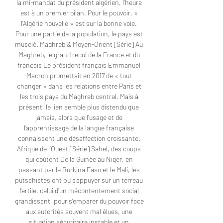
la mi-mandat du président algérien, l’heure 
est à un premier bilan. Pour le pouvoir, « 
l’Algérie nouvelle » est sur la bonne voie. 
Pour une partie de la population, le pays est 
muselé. Maghreb & Moyen-Orient [Série] Au 
Maghreb, le grand recul de la France et du 
français Le président français Emmanuel 
Macron promettait en 2017 de « tout 
changer » dans les relations entre Paris et 
les trois pays du Maghreb central. Mais à 
présent, le lien semble plus distendu que 
jamais, alors que l’usage et de 
l’apprentissage de la langue française 
connaissent une désaffection croissante. 
Afrique de l’Ouest [Série] Sahel, des coups 
qui coûtent De la Guinée au Niger, en 
passant par le Burkina Faso et le Mali, les 
putschistes ont pu s’appuyer sur un terreau 
fertile, celui d’un mécontentement social 
grandissant, pour s’emparer du pouvoir face 
aux autorités souvent mal élues, une 
situation sécuritaire instable et un 