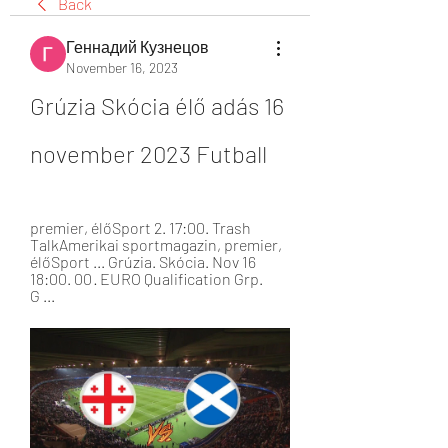
Back
Геннадий Кузнецов
November 16, 2023
Grúzia Skócia élő adás 16 
november 2023 Futball
premier, élőSport 2. 17:00. Trash 
TalkAmerikai sportmagazin, premier, 
élőSport ... Grúzia. Skócia. Nov 16 
18:00. 00 · EURO Qualification Grp. 
G ...