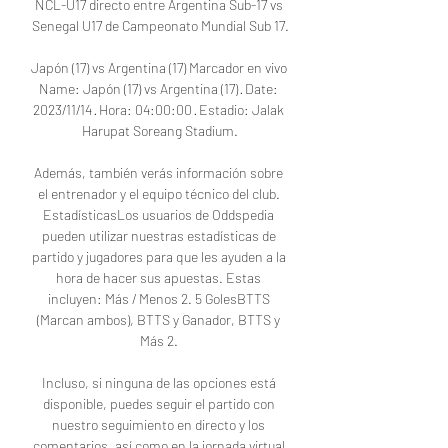
NCL-U17 directo entre Argentina Sub-17 vs 
Senegal U17 de Campeonato Mundial Sub 17.

Japón (17) vs Argentina (17) Marcador en vivo 
Name: Japón (17) vs Argentina (17) · Date: 
2023/11/14 · Hora: 04:00:00 · Estadio: Jalak 
Harupat Soreang Stadium.

Además, también verás información sobre 
el entrenador y el equipo técnico del club. 
EstadísticasLos usuarios de Oddspedia 
pueden utilizar nuestras estadísticas de 
partido y jugadores para que les ayuden a la 
hora de hacer sus apuestas. Estas 
incluyen: Más / Menos 2. 5 GolesBTTS 
(Marcan ambos), BTTS y Ganador, BTTS y 
Más 2. 

Incluso, si ninguna de las opciones está 
disponible, puedes seguir el partido con 
nuestro seguimiento en directo y los 
comentarios, así como en la jornada virtual 