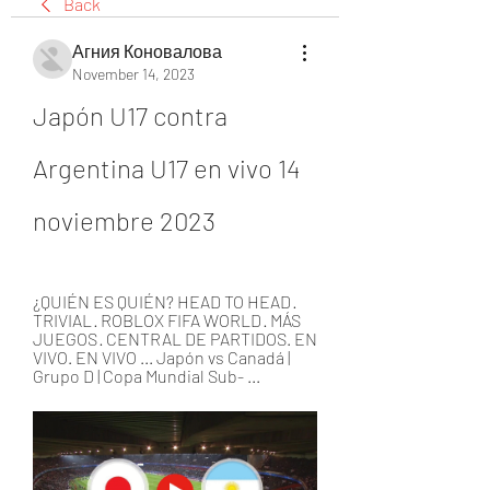
Back
Агния Коновалова
November 14, 2023
Japón U17 contra 
Argentina U17 en vivo 14 
noviembre 2023
¿QUIÉN ES QUIÉN? HEAD TO HEAD · 
TRIVIAL · ROBLOX FIFA WORLD · MÁS 
JUEGOS · CENTRAL DE PARTIDOS. EN 
VIVO. EN VIVO ... Japón vs Canadá | 
Grupo D | Copa Mundial Sub- ...