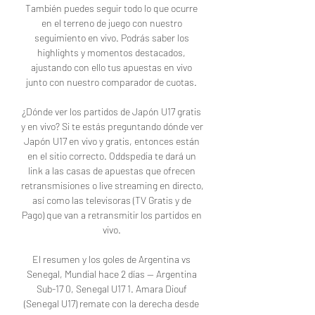
También puedes seguir todo lo que ocurre 
en el terreno de juego con nuestro 
seguimiento en vivo. Podrás saber los 
highlights y momentos destacados, 
ajustando con ello tus apuestas en vivo 
junto con nuestro comparador de cuotas. 

¿Dónde ver los partidos de Japón U17 gratis 
y en vivo? Si te estás preguntando dónde ver 
Japón U17 en vivo y gratis, entonces están 
en el sitio correcto. Oddspedia te dará un 
link a las casas de apuestas que ofrecen 
retransmisiones o live streaming en directo, 
así como las televisoras (TV Gratis y de 
Pago) que van a retransmitir los partidos en 
vivo. 

El resumen y los goles de Argentina vs 
Senegal, Mundial hace 2 días — Argentina 
Sub-17 0, Senegal U17 1. Amara Diouf 
(Senegal U17) remate con la derecha desde 