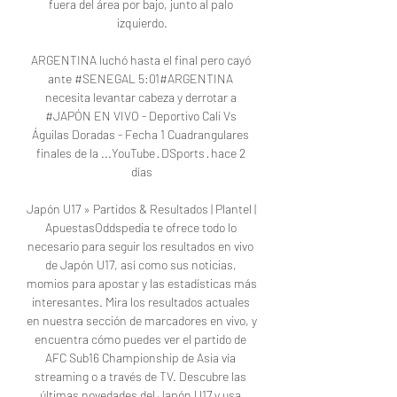
fuera del área por bajo, junto al palo 
izquierdo.

ARGENTINA luchó hasta el final pero cayó 
ante #SENEGAL 5:01#ARGENTINA 
necesita levantar cabeza y derrotar a 
#JAPÓN EN VIVO - Deportivo Cali Vs 
Águilas Doradas - Fecha 1 Cuadrangulares 
finales de la ...YouTube · DSports · hace 2 
días

Japón U17 » Partidos & Resultados | Plantel | 
ApuestasOddspedia te ofrece todo lo 
necesario para seguir los resultados en vivo 
de Japón U17, así como sus noticias, 
momios para apostar y las estadísticas más 
interesantes. Mira los resultados actuales 
en nuestra sección de marcadores en vivo, y 
encuentra cómo puedes ver el partido de 
AFC Sub16 Championship de Asia vía 
streaming o a través de TV. Descubre las 
últimas novedades del Japón U17 y usa 