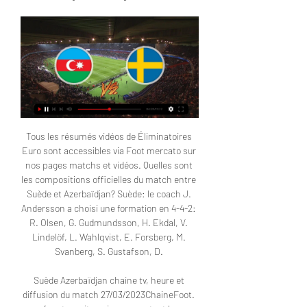
Tous les résumés vidéos de Éliminatoires Euro sont accessibles via Foot mercato sur nos pages matchs et vidéos. Quelles sont les compositions officielles du match entre Suède et Azerbaïdjan? Suède: le coach J. Andersson a choisi une formation en 4-4-2: R. Olsen, G. Gudmundsson, H. Ekdal, V. Lindelöf, L. Wahlqvist, E. Forsberg, M. Svanberg, S. Gustafson, D. 

Suède Azerbaïdjan chaine tv, heure et diffusion du match 27/03/2023ChaineFoot. fr est un site qui regroupe tout le programme TV foot des matchs diffusés à la télévision française, que ce soit les compétitions de clubs (Ligue 1, Liga, Premier League, Bundesliga, Serie A, Ligue des champions, Ligue Europa) ou de sélections (Coupe du monde, Euro, CAN, Copa America). 

Diffusion Azerbaïdjan Suède sur quelle chaine TV ce soir aujourd'hui jeudi 16 novembreAzerbaïdjan - Suède En directEuro 2024Aujourd'hui, 16/11 Match diffusé en direct aujourd'hui, 16/11 à 18h00 sur L’Equipe Le match Azerbaïdjan - Suède: à quelle heure? Fan de Azerbaïdjan ou Suède, ne ratez pas le début de la diffusion! Le coup d’envoi et la retransmission télé du match Azerbaïdjan Suède comptant pour le championnat "Euro 2024" sera donné le 16 novembre à 18:00. Azerbaïdjan - Suède: sur quelle chaîne est diffusé le match? Le match Azerbaïdjan - Suède sera diffusé en direct le Aujourd'hui, 16/11 à 18:00 sur L’Equipe. Rediffusion de Azerbaïdjan - Suède en Euro 2024 Désolé, il semble qu'il n'y a pas de rediffusions programmées pour le match Azerbaïdjan vs Suède. 

Azerbaïdjan - Suède: Live streaming & TV aujourd'hui00 Days 11 Hours 36 Minutes 38 SecondsChampionnat d'Europe, Qualifications(Journée 9) Azerbaïdjan 16 nov. 18:00 Suède Où regarder l'événement en JustWatch n'a actuellement pas d'options streaming M'avertir quand je peux le regarder. Azerbaïdjan vs. Suède: en live streaming & à la TV aujourd'hui Azerbaïdjan vs. Suède est un événement de Foot à venir qui aura lieu le 16 nov. à 18:00. Plus d'informations16 nov. Date du coup d'envoiStade Tofiq-BéhramovStadeChampionnat d'Europe, QualificationsCompétitionAzerbaïdjanÉquipe à domicileSuèdeÉquipe visiteuseFoot Matchs aujourd'hui Championnat d'Europe, Qualifications 16 nov. 

Programme TV OM : directs et rediffusions Azerbaïdjan – Suède. Euro 2024, qualifications. jeu 16 Nov 2023 à 18h00 TV des matchs en direct ce soir à la télé. Pour connaître toutes les diffusions ...

le 27/03/2023 19:25 MAJ le 27/03/2023 19:25 Quel est le résultat du match entre Suède et Azerbaïdjan? Suède a remporté la rencontre sur le score de 5-0. Sur quelle chaîne TV et à quelle heure voir le match entre Suède et Azerbaïdjan en France? Le match est à suivre en direct le 27 mars 2023 à 20:45 sur L'équipe web. Où voir le match Suède Azerbaïdjan en streaming? Match en streaming légal en direct sur le site ou l'application officielle de L'équipe. Où voir le résumé vidéo (buts et temps forts) du match Suède Azerbaïdjan? Revivez les buts et les meilleurs moments (highlights) en vidéo du match de Éliminatoires Euro entre Suède et Azerbaïdjan. Un match de la 2e journée qui a eu lieu le 27 mars 2023 et s'est terminé sur le score de 5-0. 

Azerbaïdjan / Suède : Qualification Euro 2024 - MadeinFoot.com Vivez le match de foot de Qualification Euro 2024 du 16/11/2023 18:00 entre Azerbaïdjan et Suède en Direct Sur quelle chaîne regarder Azerbaïdjan - Suède ? L' ...

Les bars pour voir les matchs de football FANZO te liste les meilleurs pubs et bars pour regarder du football en direct partout en France 16 nov. 09:00. Azerbaïdjan. Suède. Trouver un bar. L'Équipe ...

Suède en direct • TV, online, match live gratuitLe match entre Azerbaïdjan et Suède aura lieu le 16. 11. 2023 à 16:00 heures. Le lieu de rencontre qui se promet d’être chalereuse est Tofiq Bəhramov adına Respublika stadionu. La rencontre sera jouée dans le cadre des matches: Éliminatoires du Championnat d'Europe, Football. La diffusion du match à la télévision est prévue sur la chaîne SuperSport MáXimo 1, SuperSport PSL, beIN Sports Arabia 4 HD, Viaplay Xtra, Optus Sport, CBC Sport Azerbaijan, Arena Sport 3P, SPORTV2, Diema Sport, Nova Sports 2, Vodafone Sport, Rai 1, Arena Sport 1, Astro SuperSport, Sport TV5, Match! Football 2, Okko Sport, Sport 2, Sportklub 6, TV6 Sweden, Fox Sports 2. 

Match Ce Soir : sur quelle chaîne foot tv ? Quel match de foot à la tv ce soir ? Tout le programme football de votre soirée pour chaque rencontre Azerbaïdjan Logo Azerbaïdjan - Logo Suède Suède, Logo L' ...

UEFA Euro 2024 | Matchs en direct ou en replay, l'actu, Calendrier et résultats ; Chypre CHY · Espagne ; Estonie EST · Autriche ; Azerbaidjan AZE · Suède ; Bulgarie BUL · Hongrie ; Géorgie GFF · Ecosse ...

Suède-Azerbaïdjan: l'échange surréaliste et très - RMC Sport 28 mars 2023 — Direct radio RMC · Fil Sport · Scores · Résultats · Vidéos télévision suédoise Viaplay. Présent face à Janne Andersson, Bojan ...

18:00EstonieAutricheM'avertir quand je peux le regarder. Championnat d'Europe, Qualifications 16 nov. 18:00AzerbaïdjanSuèdeM'avertir quand je peux le regarder. 18:00BulgarieHongrieRegarder bientôtADSHD Championnat d'Europe, Qualifications 16 nov. 18:00GéorgieÉcosseM'avertir quand je peux le regarder. 18:00ChypreEspagneRegarder bientôtADSHD Championnat d'Europe, Qualifications 16 nov. 20:45LuxembourgBosnie-HerzégovineM'avertir quand je peux le regarder. 

Azerbaïdjan vs Suède Flux en direct et statistiques H2H Chaînes TV - Comment regarder Azerbaïdjan - Suède ? Découvrez ici où regarder en direct le match de Azerbaïdjan en ligne. ProTipster vous fournit la liste ...

Match Azerbaïdjan Suède Aujourd'hui : TV, Streaming et Heure Streaming Azerbaïdjan vs Suède en direct live. Match aujourd'hui vous donne l'agenda, l'horaire et le diffuseur télé pour regarder la rencontre Azerbaïdjan ...

▶️ Azerbaïdjan vs Suède - Live stream & pronostics, H2H Voir les infographies pour Azerbaïdjan vs Suède - Sporticos.com - statistiques footballistiques sous forme d'infographies. Plus de 60 championnats du monde ...

Grâce à ChaineFoot. fr, vous saurez ainsi à quelle heure et sur quelle chaine regarder le match de votre équipe favorite ce soir ou les autres jours de la semaine. Pour une meilleure expérience, vous pouvez aussi consulter directement le programme TV de votre club préféré, ou bien celui d'un championnat ou d'une compétition. Vous pouvez aussi savoir quelle chaine diffuse quoi ce soir ou les autres jours avec le filtre par chaines. 

La transmission sur l’Internet est disponible à l'adresse: DStv Now, beIN SPORTS CONNECT Arabia, DAZN, Viaplay UK, Star+, Csport. tv, Sony LIV, Star+ Brasil, VIX, TV2 Play, Viaplay Estonia, C More Suomi, L'Equipe Web, JioTV, Viaplay Iceland, Astro Go, Blue To Go Video Everywhere, UEFA TV, Polsat Box Go, Sport TV Multiscreen, Sportbox. ru, Viaplay Sweden, TV4 Play, S Sport +, FOX Sports GO, MEGOGO. 

Azerbaïdjan - Suède: Live streaming & TV aujourd'hui Où regarder Azerbaïdjan - Suède aujourd'hui en live streaming ou à la TV : sur Prime Video ? Découvrez les options de live streaming & TV sur JustWatch!

Azerbaïdjan - Suède en direct - Football La diffusion du match à la télévision est prévue sur la chaîne SuperSport MáXimo 1, SuperSport PSL, beIN Sports Arabia 4 HD, Viaplay Xtra, Optus Sport, CBC ...

tous les directs football Actualités | SportsEn direct. Sports. En direct · Vidéos · Football · Rugby · Tennis Azerbaïdjan. 18h00. Suède. A venir Groupe G. Bulgarie · Bulgarie. 18h00.

Foot live: Résultats Foot et Match en direct sur FOOTLIVEFoot en direct: Ligue 1, Ligue 2, Premier league, la Liga, la Série A et bien d'autres ligues sur FOOT LIVE Toutes les équipes de la ligue 1 en direct: Lille, Lyon, PSG, Monaco, Rennes, Lens, Metz, Angers, Marseille, Montpellier, Bordeaux, Stade Brestois, OGC Nice, Stade De Reims, Saint-Etienne, Strasbourg, Lorient, FC Nantes, Dijon, Nimes Le site FOOTLIVE. FR propose des résultats de matchs de football, des directs, des infos sur les matchs football et les classements. Retrouvez les scores et résultats la ligue 1, la ligue 2, le chmapionnat national, la premier league, la liga, le calcio, la bundesliga, la primeira liga, la champions league, l'europa ligue sur footlive. fr: Calendrier et résultats en direct de la Ligue 1 et classement de la ligue 1 Classement, calendrier et résultats en direct commenté de la premier league Classement, calendrier, résultats et info de la Liga Classement, calendrier et résultats en direct de la Série A Classement, calendrier et résultats en direct de la Bundesliga Pourquoi choisir Footlive. 

fr? Sur FOOTLIVE vous aurez des informations détaillées et direct commenté de milliers de championnats, des matchs amicaux, coupes nationales et internationnales et des tournois de football du monde entier FOOT LIVE vous propose de suivre en direct les meilleures compétitions de foot au monde FOOT LIVE est un service gratuit qui vous propose de suivre des les matchs de football en direct en français Sur FOOT LIVE vous pouvez sélectionner uniquement les matchs de football que vous désirez suivre Sur FOOT LIVE suivez gratuitement les matchs de football Sur cette Page suivez en direct les matchs d'aujourd'hui et de ce soir Regarder en direct live le score et résultats des rencontres de votre équipe préféférée: PSG, OM, OL, ASSE, Stade Rennais, FC nantes, RC Lens, Real Madrid, Juventus, FC Barcelone, Bayern Munich, Benfica, Arsenal, Manchester City. 

Ce match aura lieu le lundi 27 mars 2023 à 20:45. Retrouvez les stats, les compositions, les buts et les buteurs pour suivre le score en direct. N'hésitez pas à commenter et débattre du match en direct avec la communauté. Vous pouvez aussi retrouver plus d’informations concernant les équipes et effectifs grâce à nos fiches détaillées: Suède et Azerbaïdjan. Stéphanie Frappart arbitre principal Nombre de cartons lors de son unique match arbitré Mikael Berchebru arbitre assistant Mathieu Grosbost Bastien Dechepy quatrième arbitre Date 27 mars 2023 20:45 Saison 2024 Germany Phase Stade des groupes - Groupe F - journ