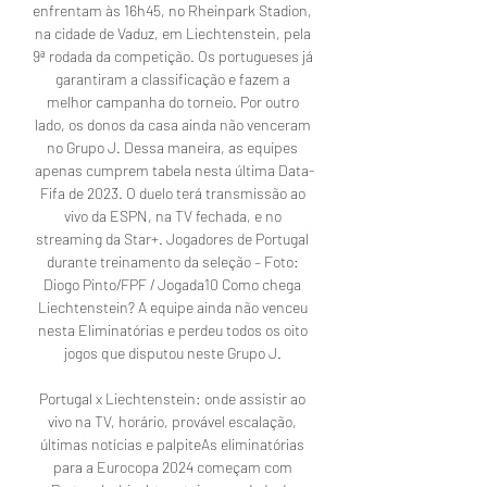
enfrentam às 16h45, no Rheinpark Stadion, 
na cidade de Vaduz, em Liechtenstein, pela 
9ª rodada da competição. Os portugueses já 
garantiram a classificação e fazem a 
melhor campanha do torneio. Por outro 
lado, os donos da casa ainda não venceram 
no Grupo J. Dessa maneira, as equipes 
apenas cumprem tabela nesta última Data-
Fifa de 2023. O duelo terá transmissão ao 
vivo da ESPN, na TV fechada, e no 
streaming da Star+. Jogadores de Portugal 
durante treinamento da seleção – Foto: 
Diogo Pinto/FPF / Jogada10 Como chega 
Liechtenstein? A equipe ainda não venceu 
nesta Eliminatórias e perdeu todos os oito 
jogos que disputou neste Grupo J. 

Portugal x Liechtenstein: onde assistir ao 
vivo na TV, horário, provável escalação, 
últimas notícias e palpiteAs eliminatórias 
para a Eurocopa 2024 começam com 