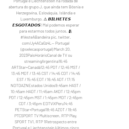
Portugal e Liechtenstein na rodada de 
abertura do grupo J, que ainda tem Bósnia e 
Herzegovina, Eslováquia, Islândia e 
Luxemburgo. ⚠️ 𝘽𝙄𝙇𝙃𝙀𝙏𝙀𝙎 
𝙀𝙎𝙂𝙊𝙏𝘼𝘿𝙊𝙎! Mal podemos esperar 
para estarmos todos juntos. 🫂 
#VesteABandeira pic. twitter. 
com/Jy4ACaGz4L— Portugal 
(@selecaoportugal) March 20, 
2023PaísHorárioCanal de TV ou 
streamingArgentina16:45 
ARTStar+Canadá12:45 PDT / 12:45 MST / 
13:45 MDT / 13:45 CST / 14:45 CDT / 14:45 
EST / 15:45 EDT / 16:45 ADT / 17:15 
NDTDAZNEstados Unidos9:45am HAST / 
10:45am HADT / 11:45am AKDT / 12:45pm 
PDT / 12:45pm MST / 1:45pm MDT / 2:45pm 
CDT / 3:45pm EDTViXPeru14:45 
PETStar+Portugal18:45 AZOT / 19:45 
PTCSPORT TV Multiscreen, RTP Play, 
SPORT TV1, RTP 1Retrospecto entre 
Portugal e Liechtenstein (últimos cinco 