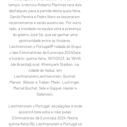
tempo, o técnico Roberto Martínez terá dois 
desfalques para a partida desta quita-feira. 
Danilo Pereira e Pedro Neto se lesionaram 
recentemente e serão ausências. Por outro 
lado, a novidade na equipe será a presença 
do goleiro José Sá, que vai ganhar uma 
oportunidade entre os titulares. 
Liechtenstein x Portugal9ª rodada do Grupo 
J das Eliminatórias da Eurocopa 2024Data 
e horário: quinta-feira, 16/11/2023, às 16h45 
(de Brasília)Local: Rheinpark Stadion, na 
cidade de Vaduz, em 
LiechtensteinLiechtenstein: Buchel; 
Marxer, Wieser e Traber; Meier, Luchinger, 
Marcel Buchel, Sele e Goppel; Hasler e 
Salanovic. 

Liechtenstein x Portugal: escalações e onde 
assistirA bola volta a rolar pelas 
Eliminatórias da Eurocopa 2024. Nesta 
quinta-feira (16), Liechtenstein e Portugal se 