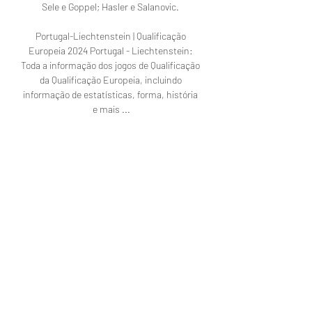
Sele e Goppel; Hasler e Salanovic. 

Portugal-Liechtenstein | Qualificação 
Europeia 2024 Portugal - Liechtenstein: 
Toda a informação dos jogos de Qualificação 
da Qualificação Europeia, incluindo 
informação de estatísticas, forma, história 
e mais ...

Onde assistir ao vivo o jogo de Portugal hoje, 
quinta-feira, 23 23/03/2023 — A partida 
entre Portugal e Liechtenstein é válida 
pelas Eliminatórias da Eurocopa 2024.

Liechtenstein x Portugal: escalações e onde 
assistir há 9 horas — Dessa maneira, as 
equipes apenas cumprem tabela nesta 
última Data-Fifa de 2023. O duelo terá 
transmissão ao vivo da ESPN, na TV 
fechada, e no ...
