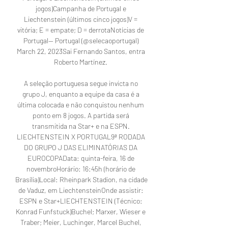
jogos)Campanha de Portugal e 
Liechtenstein (últimos cinco jogos)V = 
vitória; E = empate; D = derrotaNotícias de 
Portugal— Portugal (@selecaoportugal) 
March 22, 2023Sai Fernando Santos, entra 
Roberto Martínez. 

A seleção portuguesa segue invicta no 
grupo J, enquanto a equipe da casa é a 
última colocada e não conquistou nenhum 
ponto em 8 jogos. A partida será 
transmitida na Star+ e na ESPN. 
LIECHTENSTEIN X PORTUGAL9ª RODADA 
DO GRUPO J DAS ELIMINATÓRIAS DA 
EUROCOPAData: quinta-feira, 16 de 
novembroHorário: 16:45h (horário de 
Brasília)Local: Rheinpark Stadion, na cidade 
de Vaduz, em LiechtensteinOnde assistir: 
ESPN e Star+LIECHTENSTEIN (Técnico: 
Konrad Funfstuck)Buchel; Marxer, Wieser e 
Traber; Meier, Luchinger, Marcel Buchel, 