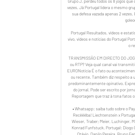
Grupo J, perdeu todos os 8 jogos que 
vezes. Já Portugal lidera o mesmo grup
sua defesa vazada apenas 2 vezes. 
goleo
Portugal Resultados, vídeos e estat
vivo, vídeos e notícias do Portugal P
o r
TRANSMISSÃO EM DIRECTO DO JOGO D
ou RTP? Veja qual canal vai tran
EURONotícia É o fato ou acontecimento
ou recente. Também diz respeito a u
predominantemente opinativo. Expres
do jornal. Pode ser escrito por jorn
Reportagem que traz à tona fatos ou
• Whatsapp: saiba tudo sobre o Pa
Recêêêba! Liechtenstein x Portugal
Wieser, Traber; Meier, Luchinger, Ma
Konrad Funfstuck. Portugal: Diogo C
Otávio, Danilo Pereira, Bruno Fer