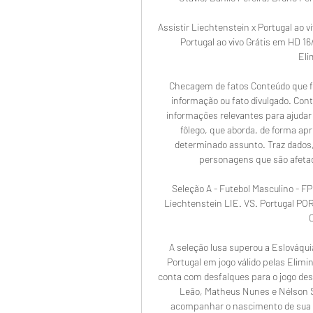
Assistir Liechtenstein x Portugal ao v
Portugal ao vivo Grátis em HD 16
Eli
Checagem de fatos Conteúdo que fa
informação ou fato divulgado. Conte
informações relevantes para ajudar
fôlego, que aborda, de forma ap
determinado assunto. Traz dados, e
personagens que são afetad
Seleção A - Futebol Masculino - F
Liechtenstein LIE. VS. Portugal PO
C
A seleção lusa superou a Eslováquia
Portugal em jogo válido pelas Elim
conta com desfalques para o jogo dest
Leão, Matheus Nunes e Nélson Sem
acompanhar o nascimento de sua fi