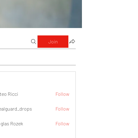
Join
teo Ricci
Follow
icci
ealguard_drops
Follow
ard_drops
glas Rozek
Follow