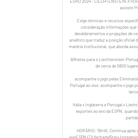
EURO 2024 - LIECHTENSTEIN X PO
assistir P
Exige técnicas e recursos específi
consideração informações que v
desdobramentos e projeções de cen
analítico que traduz a posição oficial
matéria institucional, que aborda ass
Bilhetes para o Liechtenstein-Portu
de cerca de 5800 lugare
acompanhe o jogo pelas Eliminatóri
Portugal ao vivo: acompanhe o jogo pe
lance
Itália x Inglaterra e Portugal x Liech
esportes ao vivo da ESPN, quando
partida
HORÁRIO: 16h45. Continua após a 
vivoESPN (TV fechada)Star+ (streami