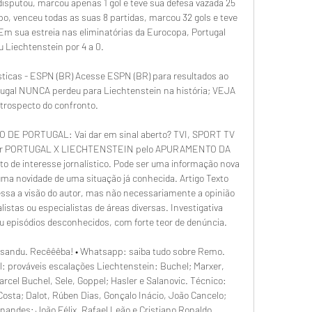
disputou, marcou apenas 1 gol e teve sua defesa vazada 25 
o, venceu todas as suas 8 partidas, marcou 32 gols e teve 
Em sua estreia nas eliminatórias da Eurocopa, Portugal 
u Liechtenstein por 4 a 0. 

ísticas - ESPN (BR) Acesse ESPN (BR) para resultados ao 
ortugal NUNCA perdeu para Liechtenstein na história; VEJA 
etrospecto do confronto.

E PORTUGAL: Vai dar em sinal aberto? TVI, SPORT TV 
smitir PORTUGAL X LIECHTENSTEIN pelo APURAMENTO DA 
 de interesse jornalístico. Pode ser uma informação nova 
ma novidade de uma situação já conhecida. Artigo Texto 
sa a visão do autor, mas não necessariamente a opinião 
alistas ou especialistas de áreas diversas. Investigativa 
 episódios desconhecidos, com forte teor de denúncia. 

ysandu. Recêêêba! • Whatsapp: saiba tudo sobre Remo. 
: prováveis escalações Liechtenstein: Buchel; Marxer, 
rcel Buchel, Sele, Goppel; Hasler e Salanovic. Técnico: 
osta; Dalot, Rúben Dias, Gonçalo Inácio, João Cancelo; 
nandes; João Félix, Rafael Leão e Cristiano Ronaldo. 
