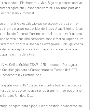
, resultados - Flashscore ... vivo. Siga os placares ao vivo 
 futebol agora em Flashscore.com.br! Próximas partidas: 
Liechtenstein x Portugal, ...

istir, horário e escalação das seleçõesA partida entre 
 a frente o lanterna e o líder do Grupo J das Eliminatórias 
equipe de Roberto Martinez conquistou oito vitórias nos 
a casa perdeu seus oito compromissos e marcou apenas um 
 setembro, contra a Bósnia e Herzegovina. Portugal chega 
s de ter assegurado a classificação antecipada para a 
opa na última data Fifa. 

 Vivo Online Grátis | ESAP há 15 minutos — Portugal x 
tis Qualificação para o Campeonato da Europa da UEFA 
Liechtenstein x Portugal nas ...

ine grátis nos EUA Aqui você encontra tudo o que precisa 
a que horas e como assistir ou transmitir ao vivo online 
s Estados Unidos. O ...

ugal chegam para o jogo? Liechtenstein é o lanterna do 