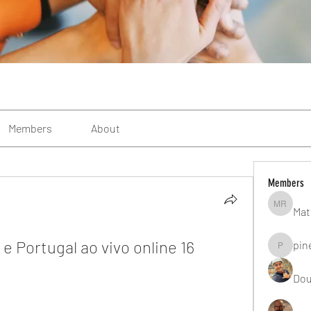
Members
About
Members
Mat
Matteo R
e Portugal ao vivo online 16 
pin
pinealgu
Dou