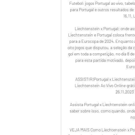
Futebol: jogos Portugal ao vivo, tabela
para Portugal e outros resultados de
16.11. 
Liechtenstein x Portugal: onde ass
Liechtenstein e Portugal coloca frente
para a Eurocopa de 2024. Enquanto a 
oito jogos que disputou, a seleção d
gol em toda a competição, no dia 8 de
para esta partida motivado, depoi
Euroc
ASSISTIR!Portugal​ x Liechtenstein
Liechtenstein Ao Vivo Online grá
26.11.2023 
Assista Portugal x Liechtenstein onl
saber sobre isso, como quando, onde, 
no
VEJA MAIS Como Liechtenstein x Port