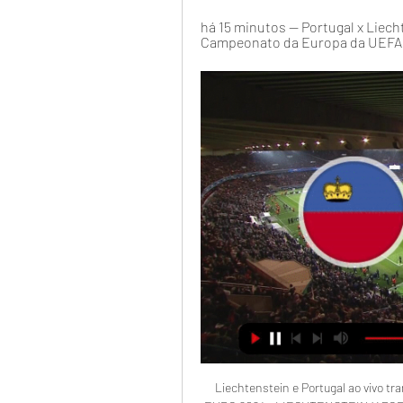
há 15 minutos — Portugal x Liecht
Campeonato da Europa da UEFA 26
Liechtenstein e Portugal ao vivo t