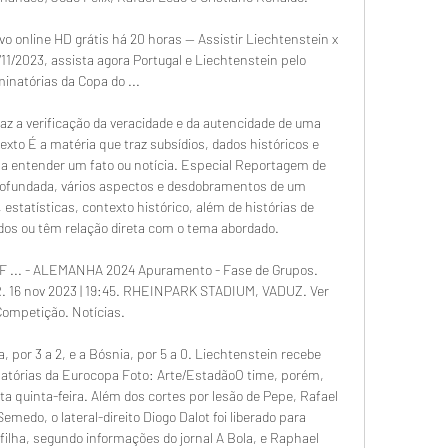
ivo online HD grátis há 20 horas — Assistir Liechtenstein x 
/11/2023, assista agora Portugal e Liechtenstein pelo 
minatórias da Copa do ...

z a verificação da veracidade e da autencidade de uma 
xto É a matéria que traz subsídios, dados históricos e 
 a entender um fato ou notícia. Especial Reportagem de 
rofundada, vários aspectos e desdobramentos de um 
statísticas, contexto histórico, além de histórias de 
os ou têm relação direta com o tema abordado. 

PF ... - ALEMANHA 2024 Apuramento - Fase de Grupos. 
R. 16 nov 2023 | 19:45. RHEINPARK STADIUM, VADUZ. Ver 
ompetição. Notícias.

, por 3 a 2, e a Bósnia, por 5 a 0. Liechtenstein recebe 
inatórias da Eurocopa Foto: Arte/EstadãoO time, porém, 
a quinta-feira. Além dos cortes por lesão de Pepe, Rafael 
edo, o lateral-direito Diogo Dalot foi liberado para 
lha, segundo informações do jornal A Bola, e Raphael 