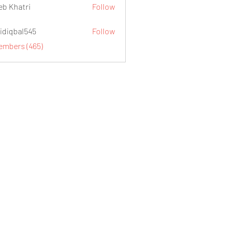
eb Khatri
Follow
idiqbal545
Follow
al545
Members (465)