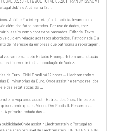
RTUGAL 02:30 FUTEBOL TOTAL 05:20 [TRANSMISSÃO#] 
ortugal Sub17 e Albânia há 12 ...

cos. Análise É a interpretação da notícia, levando em 
ão além dos fatos narrados. Faz uso de dados, traz 
ário, assim como contextos passados. Editorial Texto 
 do veículo em relação aos fatos abordados. Patrocinada É a 
unto de interesse da empresa que patrocina a reportagem. 

gal voaram em... sete Estádio Rheinpark tem uma lotação 
s, praticamente toda a população de Vaduz.

as da Euro - CNN Brasil há 12 horas — Liechtenstein x 
las Eliminatórias da Euro. Onde assistir e tempo real dos 
s e das estatísticas do ...

tenstein: veja onde assistir Estreia de séries, filmes e os 
 quiser, onde quiser. Vídeos OneFootball. Resumo das 
s. A primeira rodada das ...

publicidadeOnde assistir Liechtenstein x Portugal ao 
ng)Escalação provável de Liechtenstein:LIECHTENSTEIN: 