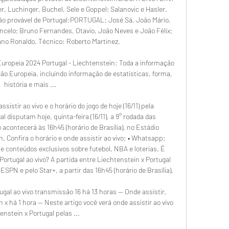
r, Luchinger, Buchel, Sele e Goppel; Salanovic e Hasler. 
o provável de Portugal:PORTUGAL: José Sá, João Mário, 
ncelo; Bruno Fernandes, Otavio, João Neves e João Félix; 
ano Ronaldo. Técnico: Roberto Martinez. 

Europeia 2024 Portugal - Liechtenstein: Toda a informação 
ção Europeia, incluindo informação de estatísticas, forma, 
história e mais ...

sistir ao vivo e o horário do jogo de hoje (16/11) pela 
 disputam hoje, quinta-feira (16/11), a 9° rodada das 
 acontecerá às 16h45 (horário de Brasília), no Estádio 
 Confira o horário e onde assistir ao vivo: • Whatsapp: 
 conteúdos exclusivos sobre futebol, NBA e loterias. É 
Portugal ao vivo? A partida entre Liechtenstein x Portugal​ 
PN e pelo Star+, a partir das 16h45 (horário de Brasília). 

al ao vivo transmissão 16 há 13 horas — Onde assistir, 
 x há 1 hora — Neste artigo você verá onde assistir ao vivo 
enstein x Portugal pelas ...
