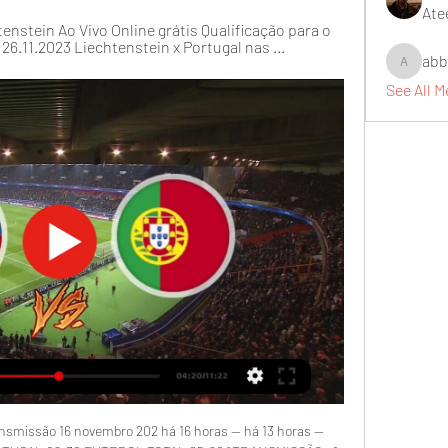
Ate
enstein Ao Vivo Online grátis Qualificação para o 
.11.2023 Liechtenstein x Portugal nas ...
abb
abbidiqb
See All 
ransmissão 16 novembro 202 há 16 horas — há 13 horas — 