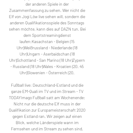
der anderen Spiele in der 
Zusammenfassung zu sehen. Wer nicht die 
Elf von Jogi Löw live sehen will, sondern die 
anderen Qualifikationsspiele des Sonntags 
sehen möchte, kann dies auf DAZN tun. Bei 
dem Sportstreamingdienst 
laufen:Kasachstan - Belgien (15 
Uhr)Weißrussland - Niederlande (18 
Uhr)Ungarn - Aserbaidschan (18 
Uhr)Schottland - San Marino (18 Uhr)Zypern 
- Russland (18 Uhr)Wales - Kroatien (20. 45 
Uhr)Slowenien - Österreich (20. 

Fußball live: Deutschland-Estland und die 
ganze EM-Quali im TV und im Stream - TV 
TODAYImago Fußball satt am Wochenende: 
Nicht nur die deutsche Elf muss in der 
Qualifikation zur Europameisterschaft 2020 
gegen Estland ran. Wir zeigen auf einen 
Blick, welche Länderspiele wann im 
Fernsehen und im Stream zu sehen sind. 