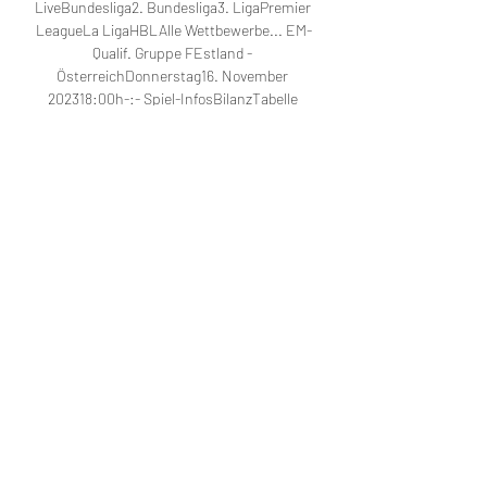
LiveBundesliga2. Bundesliga3. LigaPremier 
LeagueLa LigaHBLAlle Wettbewerbe... EM-
Qualif. Gruppe FEstland - 
ÖsterreichDonnerstag16. November 
202318:00h-:- Spiel-InfosBilanzTabelle 
Livetabelle #MannschaftMannschaftSp. 
SUNToreDiff. Pkt. 
1BelgienBelgien752017:413172ÖsterreichÖst
erreich751115:78163SchwedenSchweden621
312:9374AserbaidschanAserbaid. 61144:12-
845EstlandEstland60152:18-161Qualifikation 
Aktuelle Spiele Gruppe ADonnerstag, 16. 11. 

45 Uhr)Polen - Nordmazedonien (20. 45 
Uhr)Apropos Stream: Estland-Deutschland 
ist live auch beim hauseigenen VoD-
Anbieter von RTL zu sehen, TVNOW. Das 
Spiel steht dort auch nach dem Abpfiff in 
voller Länge zur Verfügung. Freitag (11. 10. ): 
EM-Quali im StreamBevor Deutschland am 
Sonntag eingreift müssen andere 
Nationalmannschaften schon am Freitag 