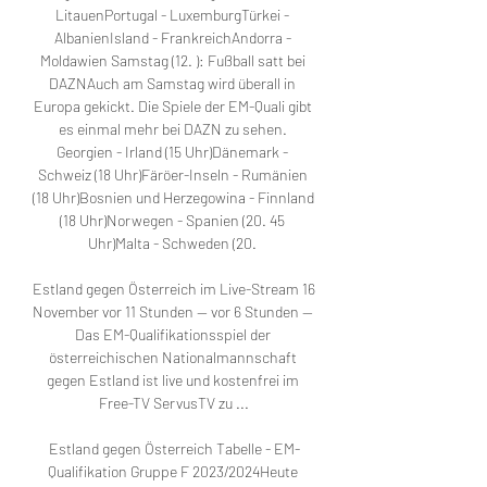
LitauenPortugal - LuxemburgTürkei - 
AlbanienIsland - FrankreichAndorra - 
Moldawien Samstag (12. ): Fußball satt bei 
DAZNAuch am Samstag wird überall in 
Europa gekickt. Die Spiele der EM-Quali gibt 
es einmal mehr bei DAZN zu sehen. 
Georgien - Irland (15 Uhr)Dänemark - 
Schweiz (18 Uhr)Färöer-Inseln - Rumänien 
(18 Uhr)Bosnien und Herzegowina - Finnland 
(18 Uhr)Norwegen - Spanien (20. 45 
Uhr)Malta - Schweden (20. 

Estland gegen Österreich im Live-Stream 16 
November vor 11 Stunden — vor 6 Stunden — 
Das EM-Qualifikationsspiel der 
österreichischen Nationalmannschaft 
gegen Estland ist live und kostenfrei im 
Free-TV ServusTV zu ...

Estland gegen Österreich Tabelle - EM-
Qualifikation Gruppe F 2023/2024Heute 