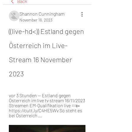
Back
Shannon Cunningham
November 16, 2023
((live-hd<)) Estland gegen 
Österreich im Live-
Stream 16 November 
2023
vor 3 Stunden — Estland gegen 
Österreich im live tv stream 16/11/2023 
Streamen EM-Qualifikation live ==▻ 
https://cutt.ly/C4HE5Wv So steht es 
bei Österreich ...