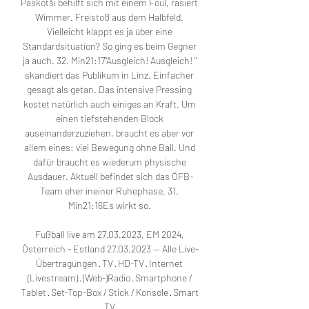
Paskotši behilft sich mit einem Foul, rasiert 
Wimmer. Freistoß aus dem Halbfeld. 
Vielleicht klappt es ja über eine 
Standardsituation? So ging es beim Gegner 
ja auch. 32. Min21:17"Ausgleich! Ausgleich! " 
skandiert das Publikum in Linz. Einfacher 
gesagt als getan. Das intensive Pressing 
kostet natürlich auch einiges an Kraft. Um 
einen tiefstehenden Block 
auseinanderzuziehen, braucht es aber vor 
allem eines: viel Bewegung ohne Ball. Und 
dafür braucht es wiederum physische 
Ausdauer. Aktuell befindet sich das ÖFB-
Team eher ineiner Ruhephase. 31. 
Min21:16Es wirkt so. 

Fußball live am 27.03.2023, EM 2024, 
Österreich - Estland 27.03.2023 — Alle Live-
Übertragungen · TV · HD-TV · Internet 
(Livestream) · (Web-)Radio · Smartphone / 
Tablet · Set-Top-Box / Stick / Konsole · Smart 
TV.
