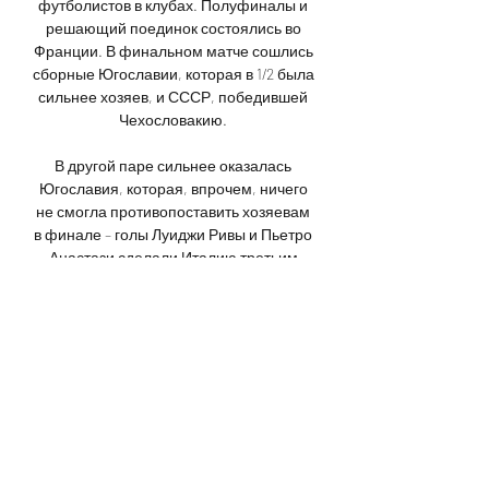
футболистов в клубах. Полуфиналы и 
решающий поединок состоялись во 
Франции. В финальном матче сошлись 
сборные Югославии, которая в 1/2 была 
сильнее хозяев, и СССР, победившей 
Чехословакию. 

В другой паре сильнее оказалась 
Югославия, которая, впрочем, ничего 
не смогла противопоставить хозяевам 
в финале – голы Луиджи Ривы и Пьетро 
Анастази сделали Италию третьим 
чемпионом Европы. Финальный этап 
Евро-1972 состоялся в Бельгии, 
которая, как и остальные команды, 
прошла сито группового этапа и 
первого раунда плей-офф и вышла в 
полуфинал. 

Черногория — Литва прямая 
трансляция 16.11.2023 1 день назад — 
Смотреть онлайн Черногория — Литва 