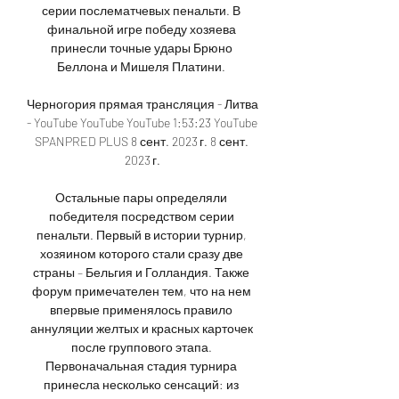
серии послематчевых пенальти. В 
финальной игре победу хозяева 
принесли точные удары Брюно 
Беллона и Мишеля Платини. 

Черногория прямая трансляция - Литва 
- YouTube YouTube YouTube 1:53:23 YouTube 
SPANPRED PLUS 8 сент. 2023 г. 8 сент. 
2023 г.

Остальные пары определяли 
победителя посредством серии 
пенальти. Первый в истории турнир, 
хозяином которого стали сразу две 
страны – Бельгия и Голландия. Также 
форум примечателен тем, что на нем 
впервые применялось правило 
аннуляции желтых и красных карточек 
после группового этапа. 
Первоначальная стадия турнира 
принесла несколько сенсаций: из 