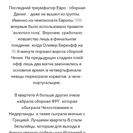
Последний триумфатор Евро - сборная 
Дании, - даже не вышел из группы. 
Именно на чемпионате Европы 1996 
впервые было использовано правило 
"золотого гола". Впрочем, сработало 
новшество лишь в финальном 
поединке, когда Оливер Биркофф на 
96-й минуте поразил ворота сборной 
Чехии. На предыдущих стадиях плей-
офф лишь два матча закончились в 
основное время (в четвертьфинале 
немцы переиграли хорватов, а чехи – 
португальцев). 

В квартете А больше других очков 
набрала сборная ФРГ, которая 
обыграла Чехословакию и 
Нидерланды, а также сыграла вничью с 
Грецией. Лучшими квартета В стали 
бельгийцы, которым для выхода в 
финал хватило победы над Испанией и 