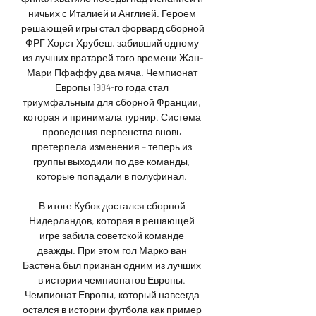
ничьих с Италией и Англией. Героем 
решающей игры стал форвард сборной 
ФРГ Хорст Хрубеш, забивший одному 
из лучших вратарей того времени Жан-
Мари Пфаффу два мяча. Чемпионат 
Европы 1984-го года стал 
триумфальным для сборной Франции, 
которая и принимала турнир. Система 
проведения первенства вновь 
претерпела изменения – теперь из 
группы выходили по две команды, 
которые попадали в полуфинал. 

В итоге Кубок достался сборной 
Нидерландов, которая в решающей 
игре забила советской команде 
дважды. При этом гол Марко ван 
Бастена был признан одним из лучших 
в истории чемпионатов Европы. 
Чемпионат Европы, который навсегда 
остался в истории футбола как пример 